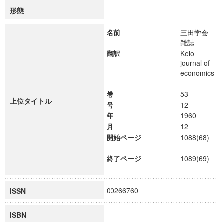
形態
名前
三田学会
雑誌
翻訳
Keio
journal of
economics
巻
53
上位タイトル
号
12
年
1960
月
12
開始ページ
1088(68)
終了ページ
1089(69)
00266760
ISSN
ISBN