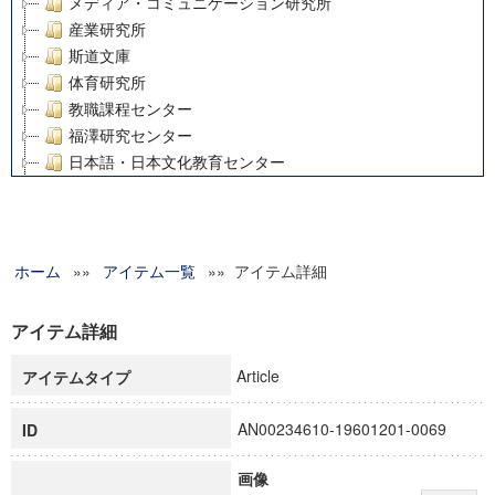
メディア・コミュニケーション研究所
産業研究所
斯道文庫
体育研究所
教職課程センター
福澤研究センター
日本語・日本文化教育センター
アート・センター
外国語教育研究センター
デジタルメディア・コンテンツ統合研究センター
ホーム
»»
グローバルリサーチインスティテュート
アイテム一覧
»» アイテム詳細
塾内助成報告書
科学研究費補助金研究成果報告書
アイテム詳細
21世紀COEプログラム
Article
アイテムタイプ
慶應義塾大学グローバルCOEプログラム市民社会ガバナンス
慶應義塾大学グローバルCOEプログラム論理と感性の先端的
AN00234610-19601201-0069
ID
博士課程教育リーディングプログラム「超成熟社会発展のサ
学術雑誌掲載論文等(8)
画像
その他