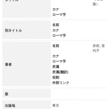
版）
カナ
ローマ字
名前
カナ
別タイトル
ローマ字
名前
井村, 喜
代子
カナ
ローマ字
著者
所属
所属(翻訳)
役割
外部リンク
版
東京
出版地