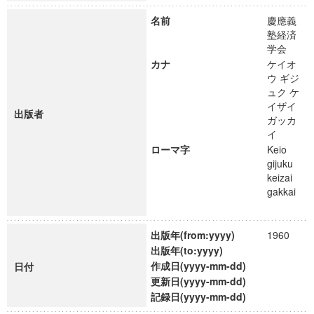
名前
慶應義
塾経済
学会
カナ
ケイオ
ウ ギジ
ュク ケ
イザイ
出版者
ガッカ
イ
ローマ字
Keio
gijuku
keizai
gakkai
出版年(from:yyyy)
1960
出版年(to:yyyy)
作成日(yyyy-mm-dd)
日付
更新日(yyyy-mm-dd)
記録日(yyyy-mm-dd)