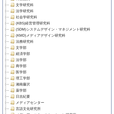
文学研究科
法学研究科
社会学研究科
(KBS)経営管理研究科
(SDM)システムデザイン・マネジメント研究科
(KMD)メディアデザイン研究科
法務研究科
文学部
経済学部
法学部
商学部
医学部
理工学部
湘南藤沢
薬学部
日吉紀要
メディアセンター
言語文化研究所