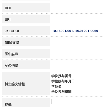
DOI
URI
10.14991/001.19601201-0069
JaLCDOI
NII論文ID
医中誌ID
その他ID
学位授与番号
学位授与年月日
博士論文情報
学位名
学位授与機関
抄録