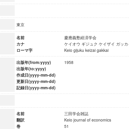
東京
名前
慶應義塾経済学会
カナ
ケイオウ ギジュク ケイザイ ガ
ローマ字
Keio gijuku keizai gakkai
出版年(from:yyyy)
1958
出版年(to:yyyy)
作成日(yyyy-mm-dd)
更新日(yyyy-mm-dd)
記録日(yyyy-mm-dd)
ンス教育研究センター
端的教育研究拠点
のサイエンス」
名前
三田学会雑誌
翻訳
Keio journal of economics
巻
51