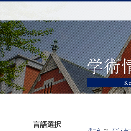
言語選択
ホーム
»»
アイテム