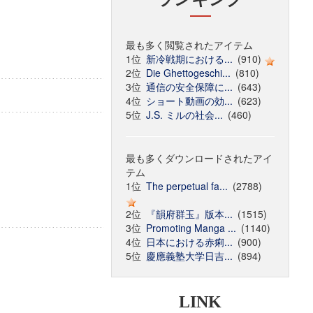
最も多く閲覧されたアイテム
1位
新冷戦期における...
(910)
2位
Die Ghettogeschi...
(810)
3位
通信の安全保障に...
(643)
4位
ショート動画の効...
(623)
5位
J.S. ミルの社会...
(460)
最も多くダウンロードされたアイ
テム
1位
The perpetual fa...
(2788)
2位
『韻府群玉』版本...
(1515)
3位
Promoting Manga ...
(1140)
4位
日本における赤痢...
(900)
5位
慶應義塾大学日吉...
(894)
LINK