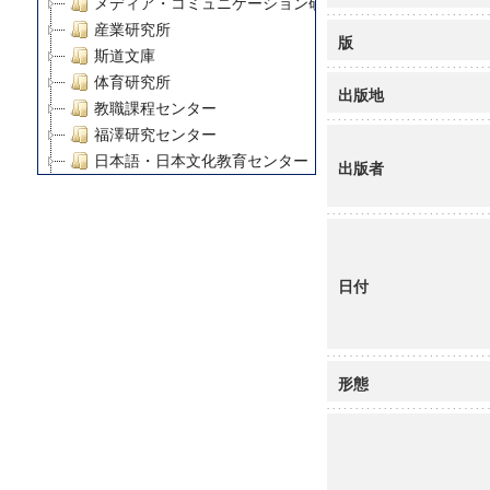
メディア・コミュニケーション研究所
産業研究所
版
斯道文庫
体育研究所
出版地
教職課程センター
福澤研究センター
日本語・日本文化教育センター
出版者
アート・センター
外国語教育研究センター
デジタルメディア・コンテンツ統合研究センター
グローバルリサーチインスティテュート
日付
塾内助成報告書
科学研究費補助金研究成果報告書
21世紀COEプログラム
慶應義塾大学グローバルCOEプログラム市民社会ガバナ
形態
慶應義塾大学グローバルCOEプログラム論理と感性の先
博士課程教育リーディングプログラム「超成熟社会発展
学術雑誌掲載論文等(8)
その他