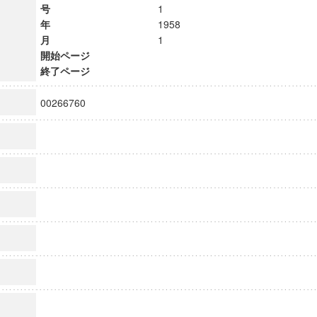
号
1
年
1958
月
1
開始ページ
終了ページ
00266760