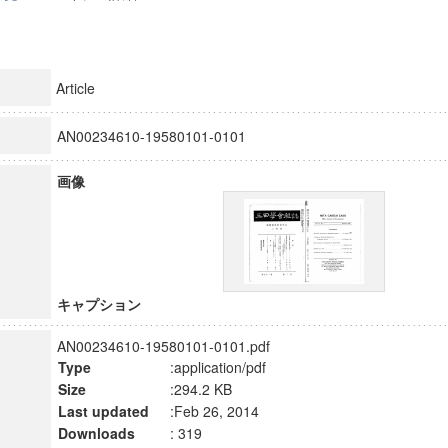
Article
AN00234610-19580101-0101
画像
キャプション
AN00234610-19580101-0101.pdf
Type
:application/pdf
Size
:294.2 KB
Last updated
:Feb 26, 2014
Downloads
: 319