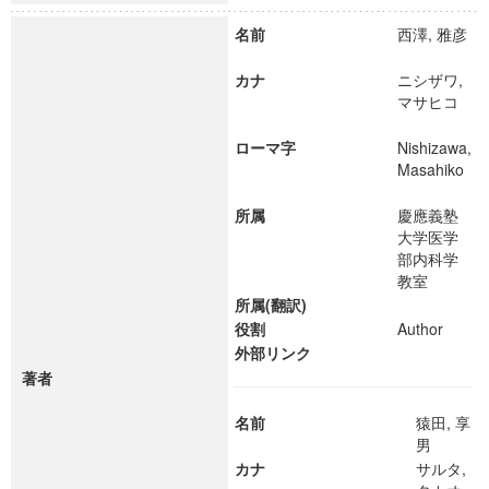
名前
西澤, 雅彦
カナ
ニシザワ,
マサヒコ
ローマ字
Nishizawa,
Masahiko
所属
慶應義塾
大学医学
部内科学
教室
所属(翻訳)
役割
Author
外部リンク
著者
名前
猿田, 享
男
カナ
サルタ,