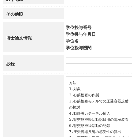
その他ID
学位授与番号
学位授与年月日
博士論文情報
学位名
学位授与機関
抄録
方法

1.対象

2.心筋梗塞の作製

3.心筋梗塞モデルでの圧受容器反射
の検討

4.動静脈カテーテル挿入

5.腎交感神軽活動記録用の電極装着

6.腎交感神経活動の記録

7.圧受容器反射の感受性の算出
