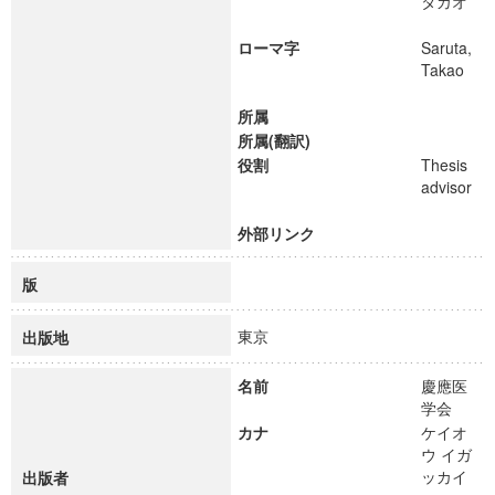
タカオ
ローマ字
Saruta,
Takao
所属
所属(翻訳)
役割
Thesis
advisor
外部リンク
版
東京
出版地
名前
慶應医
学会
カナ
ケイオ
ウ イガ
ッカイ
出版者