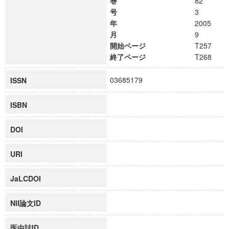
巻
82
号
3
年
2005
月
9
開始ページ
T257
終了ページ
T268
03685179
ISSN
ISBN
DOI
URI
JaLCDOI
NII論文ID
医中誌ID