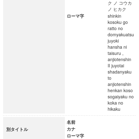
ク ノ コウカ
ノ ヒカク
ローマ字
shinkin
kosoku go
ratto no
domyakuatsu
juyoki
hansha ni
taisuru ,
anjiotenshin
II juyotai
shadanyaku
to
anjiotenshin
henkan koso
sogaiyaku no
koka no
hikaku
名前
カナ
別タイトル
ローマ字