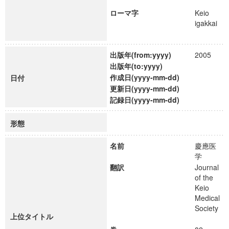
ローマ字
Keio
igakkai
出版年(from:yyyy)
2005
出版年(to:yyyy)
作成日(yyyy-mm-dd)
日付
更新日(yyyy-mm-dd)
記録日(yyyy-mm-dd)
形態
名前
慶應医
学
翻訳
Journal
of the
Keio
Medical
Society
上位タイトル