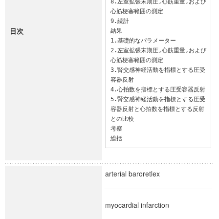
8.左室拡張末期圧,心筋重量,および
心筋梗塞範囲の測定

9.続計

目次
結果

1.基礎的なパラメーター

2.左室拡張末期圧,心筋重量,および
心筋梗塞範囲の測定

3.腎交感神経活動を指標とする圧受
容器反射

4.心拍数を指標とする圧受容器反射

5.腎交感神経活動を指標とする圧受
容器反射と心拍数を指標とする反射
との比較

考察

総括
arterial baroretlex
myocardial infarction