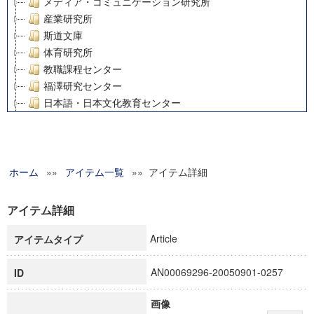
メディア・コミュニケーション研究所
産業研究所
斯道文庫
体育研究所
教職課程センター
福澤研究センター
日本語・日本文化教育センター
アート・センター
外国語教育研究センター
デジタルメディア・コンテンツ統合研究センター
ホーム
»»
グローバルリサーチインスティテュート
アイテム一覧
»» アイテム詳細
塾内助成報告書
科学研究費補助金研究成果報告書
アイテム詳細
21世紀COEプログラム
Article
アイテムタイプ
慶應義塾大学グローバルCOEプログラム市民社会ガバナンス
慶應義塾大学グローバルCOEプログラム論理と感性の先端的
AN00069296-20050901-0257
ID
博士課程教育リーディングプログラム「超成熟社会発展のサ
学術雑誌掲載論文等(8)
画像
その他