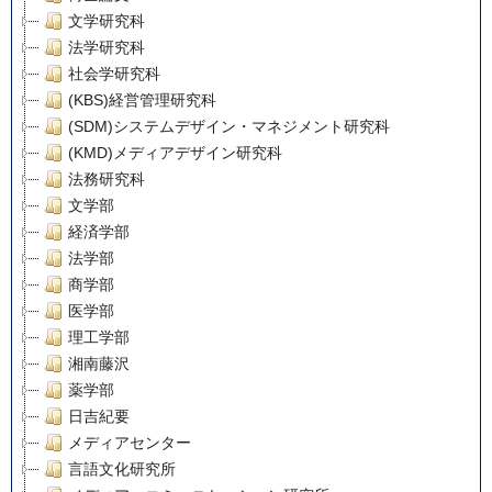
文学研究科
法学研究科
社会学研究科
(KBS)経営管理研究科
(SDM)システムデザイン・マネジメント研究科
(KMD)メディアデザイン研究科
法務研究科
文学部
経済学部
法学部
商学部
医学部
理工学部
湘南藤沢
薬学部
日吉紀要
メディアセンター
言語文化研究所