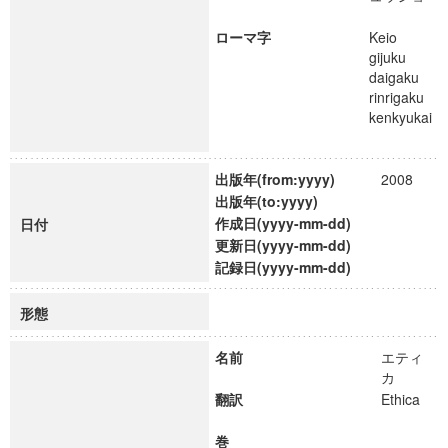
ローマ字
Keio
gijuku
daigaku
rinrigaku
kenkyukai
出版年(from:yyyy)
2008
出版年(to:yyyy)
作成日(yyyy-mm-dd)
日付
更新日(yyyy-mm-dd)
記録日(yyyy-mm-dd)
形態
名前
エティ
カ
翻訳
Ethica
巻