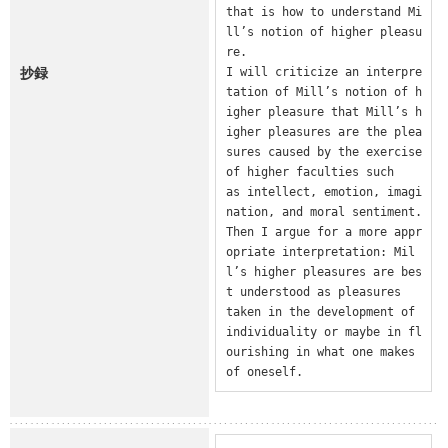
that is how to understand Mi
ll’s notion of higher pleasu
re.

抄録
I will criticize an interpre
tation of Mill’s notion of h
igher pleasure that Mill’s h
igher pleasures are the plea
sures caused by the exercise 
of higher faculties such

as intellect, emotion, imagi
nation, and moral sentiment. 
Then I argue for a more appr
opriate interpretation: Mil
l’s higher pleasures are bes
t understood as pleasures

taken in the development of 
individuality or maybe in fl
ourishing in what one makes 
of oneself.