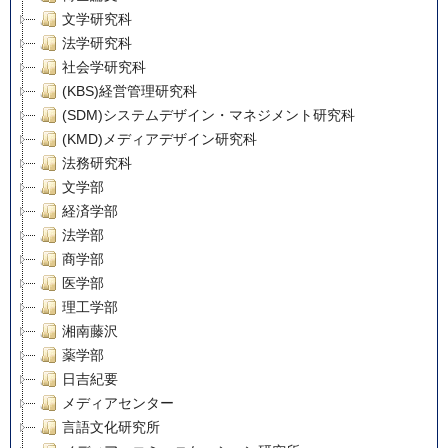
文学研究科
法学研究科
社会学研究科
(KBS)経営管理研究科
(SDM)システムデザイン・マネジメント研究科
(KMD)メディアデザイン研究科
法務研究科
文学部
経済学部
法学部
商学部
医学部
理工学部
湘南藤沢
薬学部
日吉紀要
メディアセンター
言語文化研究所