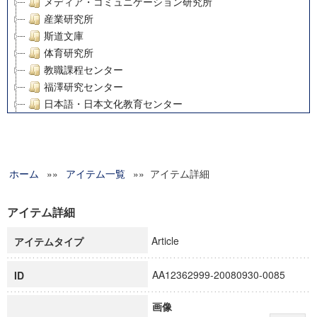
メディア・コミュニケーション研究所
産業研究所
斯道文庫
体育研究所
教職課程センター
福澤研究センター
日本語・日本文化教育センター
アート・センター
外国語教育研究センター
デジタルメディア・コンテンツ統合研究センター
ホーム
»»
グローバルリサーチインスティテュート
アイテム一覧
»» アイテム詳細
塾内助成報告書
科学研究費補助金研究成果報告書
アイテム詳細
21世紀COEプログラム
Article
アイテムタイプ
慶應義塾大学グローバルCOEプログラム市民社会ガバナンス
慶應義塾大学グローバルCOEプログラム論理と感性の先端的
AA12362999-20080930-0085
ID
博士課程教育リーディングプログラム「超成熟社会発展のサ
学術雑誌掲載論文等(8)
画像
その他