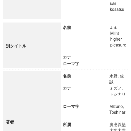
ichi
kosatsu
名前
J.S.
Mill's
higher
pleasure
別タイトル
カナ
ローマ字
名前
水野, 俊
誠
カナ
ミズノ,
トシナリ
ローマ字
Mizuno,
Toshinari
著者
所属
慶應義塾
大学大学