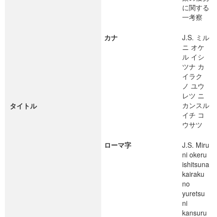
に関する
一考察
カナ
J.S. ミル
ニ オケ
ル イシ
ツナ カ
イラク
ノ ユウ
レツ ニ
カンスル
タイトル
イチ コ
ウサツ
ローマ字
J.S. Miru
ni okeru
ishitsuna
kairaku
no
yuretsu
ni
kansuru