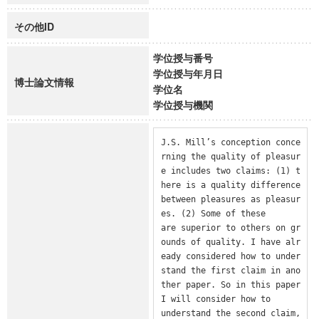
その他ID
学位授与番号
学位授与年月日
博士論文情報
学位名
学位授与機関
J.S. Mill’s conception conce
rning the quality of pleasur
e includes two claims: (1) t
here is a quality difference 
between pleasures as pleasur
es. (2) Some of these

are superior to others on gr
ounds of quality. I have alr
eady considered how to under
stand the first claim in ano
ther paper. So in this paper 
I will consider how to

understand the second claim, 