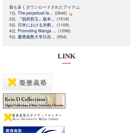
最も多くダウンロードされたアイテム
1位
The perpetual fa...
(2646)
2位
『韻府群玉』版本...
(1518)
3位
日本における赤痢...
(1109)
4位
Promoting Manga ...
(1096)
5位
慶應義塾大学日吉...
(854)
LINK