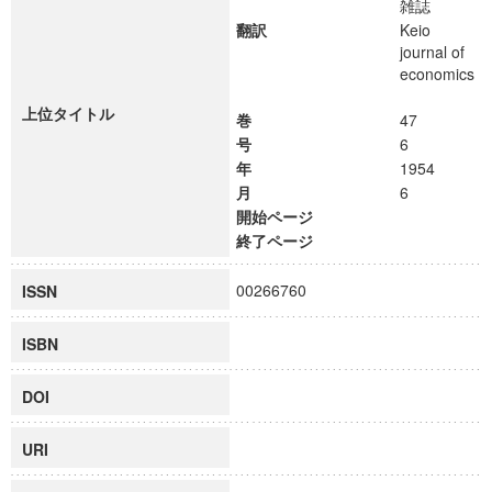
雑誌
翻訳
Keio
journal of
economics
上位タイトル
巻
47
号
6
年
1954
月
6
開始ページ
終了ページ
00266760
ISSN
ISBN
DOI
URI