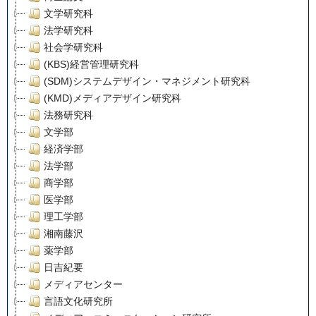
文学研究科
法学研究科
社会学研究科
(KBS)経営管理研究科
(SDM)システムデザイン・マネジメント研究科
(KMD)メディアデザイン研究科
法務研究科
文学部
経済学部
法学部
商学部
医学部
理工学部
湘南藤沢
薬学部
日吉紀要
メディアセンター
言語文化研究所