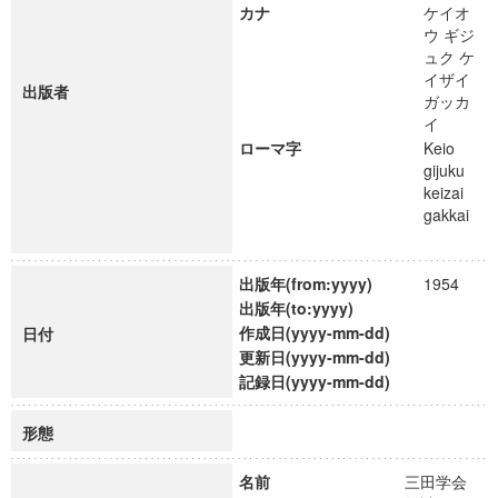
カナ
ケイオ
ウ ギジ
ュク ケ
イザイ
出版者
ガッカ
イ
ローマ字
Keio
gijuku
keizai
gakkai
出版年(from:yyyy)
1954
出版年(to:yyyy)
作成日(yyyy-mm-dd)
日付
更新日(yyyy-mm-dd)
記録日(yyyy-mm-dd)
形態
名前
三田学会