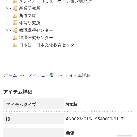
メディア・コミュニケーション研究所
産業研究所
斯道文庫
体育研究所
教職課程センター
福澤研究センター
日本語・日本文化教育センター
アート・センター
外国語教育研究センター
デジタルメディア・コンテンツ統合研究センター
ホーム
»»
グローバルリサーチインスティテュート
アイテム一覧
»» アイテム詳細
塾内助成報告書
科学研究費補助金研究成果報告書
アイテム詳細
21世紀COEプログラム
Article
アイテムタイプ
慶應義塾大学グローバルCOEプログラム市民社会ガバナンス
慶應義塾大学グローバルCOEプログラム論理と感性の先端的
AN00234610-19540600-0117
ID
博士課程教育リーディングプログラム「超成熟社会発展のサ
学術雑誌掲載論文等(8)
画像
その他