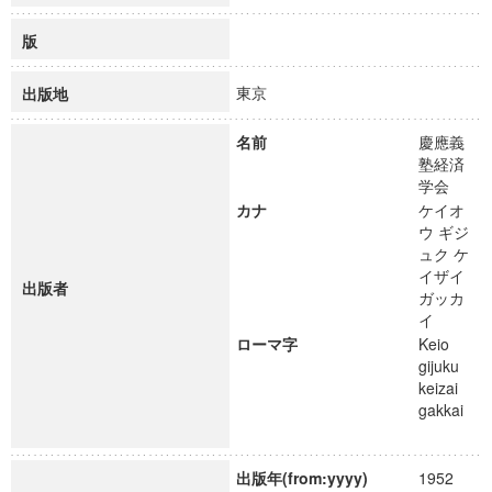
版
東京
出版地
名前
慶應義
塾経済
学会
カナ
ケイオ
ウ ギジ
ュク ケ
イザイ
出版者
ガッカ
イ
ローマ字
Keio
gijuku
keizai
gakkai
出版年(from:yyyy)
1952