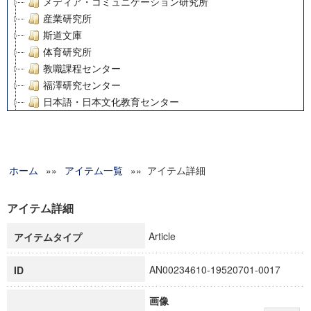
メディア・コミュニケーション研究所
産業研究所
斯道文庫
体育研究所
教職課程センター
福澤研究センター
日本語・日本文化教育センター
アート・センター
外国語教育研究センター
デジタルメディア・コンテンツ統合研究センター
ホーム
»»
グローバルリサーチインスティテュート
アイテム一覧
»» アイテム詳細
塾内助成報告書
科学研究費補助金研究成果報告書
アイテム詳細
21世紀COEプログラム
Article
アイテムタイプ
慶應義塾大学グローバルCOEプログラム市民社会ガバナンス
慶應義塾大学グローバルCOEプログラム論理と感性の先端的
AN00234610-19520701-0017
ID
博士課程教育リーディングプログラム「超成熟社会発展のサ
学術雑誌掲載論文等(8)
画像
その他