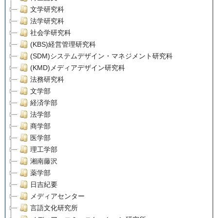
文学研究科
法学研究科
社会学研究科
(KBS)経営管理研究科
(SDM)システムデザイン・マネジメント研究科
(KMD)メディアデザイン研究科
法務研究科
文学部
経済学部
法学部
商学部
医学部
理工学部
湘南藤沢
薬学部
日吉紀要
メディアセンター
言語文化研究所