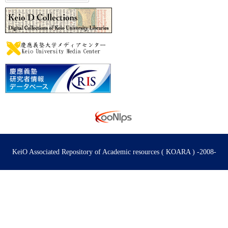
KeiO Associated Repository of Academic resources ( KOARA ) -2008-