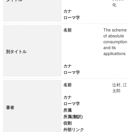
化
カナ
ローマ字
名前
The scheme
of absolute
consumption
and its
別タイトル
applications
カナ
ローマ字
名前
辻村, 江
太郎
カナ
ローマ字
著者
所属
所属(翻訳)
役割
外部リンク