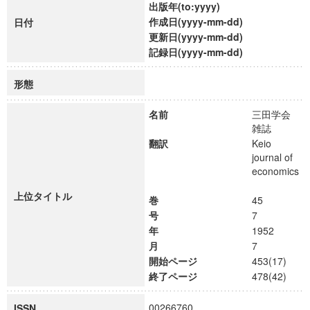
出版年(to:yyyy)
作成日(yyyy-mm-dd)
日付
更新日(yyyy-mm-dd)
記録日(yyyy-mm-dd)
形態
名前
三田学会
雑誌
翻訳
Keio
journal of
economics
上位タイトル
巻
45
号
7
年
1952
月
7
開始ページ
453(17)
終了ページ
478(42)
00266760
ISSN