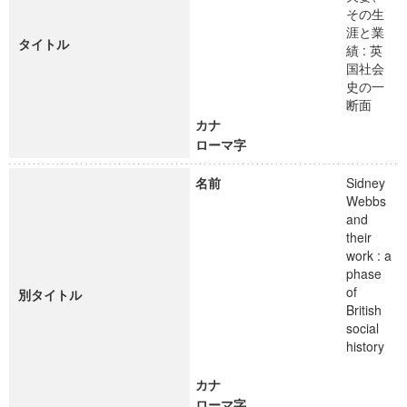
その生
涯と業
タイトル
績 : 英
国社会
史の一
断面
カナ
ローマ字
名前
Sidney
Webbs
and
their
work : a
phase
of
別タイトル
British
social
history
カナ
ローマ字