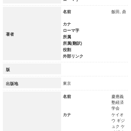
名前
飯田, 鼎
カナ
ローマ字
著者
所属
所属(翻訳)
役割
外部リンク
版
東京
出版地
名前
慶應義
塾経済
学会
カナ
ケイオ
ウ ギジ
ュク ケ