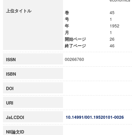
上位タイトル
巻
45
号
1
年
1952
月
1
開始ページ
26
終了ページ
46
00266760
ISSN
ISBN
DOI
URI
10.14991/001.19520101-0026
JaLCDOI
NII論文ID