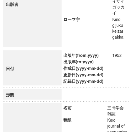
イザイ
出版者
ガッカ
イ
ローマ字
Keio
gijuku
keizai
gakkai
出版年(from:yyyy)
1952
出版年(to:yyyy)
作成日(yyyy-mm-dd)
日付
更新日(yyyy-mm-dd)
記録日(yyyy-mm-dd)
形態
名前
三田学会
雑誌
翻訳
Keio
journal of
economics