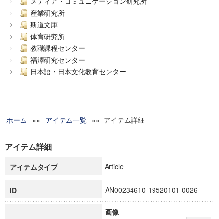
メディア・コミュニケーション研究所
産業研究所
斯道文庫
体育研究所
教職課程センター
福澤研究センター
日本語・日本文化教育センター
アート・センター
外国語教育研究センター
デジタルメディア・コンテンツ統合研究センター
ホーム
»»
グローバルリサーチインスティテュート
アイテム一覧
»» アイテム詳細
塾内助成報告書
科学研究費補助金研究成果報告書
アイテム詳細
21世紀COEプログラム
Article
アイテムタイプ
慶應義塾大学グローバルCOEプログラム市民社会ガバナンス
慶應義塾大学グローバルCOEプログラム論理と感性の先端的
AN00234610-19520101-0026
ID
博士課程教育リーディングプログラム「超成熟社会発展のサ
学術雑誌掲載論文等(8)
画像
その他