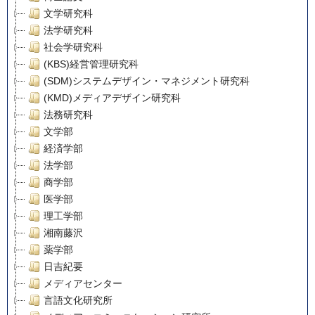
文学研究科
法学研究科
社会学研究科
(KBS)経営管理研究科
(SDM)システムデザイン・マネジメント研究科
(KMD)メディアデザイン研究科
法務研究科
文学部
経済学部
法学部
商学部
医学部
理工学部
湘南藤沢
薬学部
日吉紀要
メディアセンター
言語文化研究所