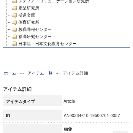
メディア・コミュニケーション研究所
産業研究所
斯道文庫
体育研究所
教職課程センター
福澤研究センター
日本語・日本文化教育センター
アート・センター
外国語教育研究センター
デジタルメディア・コンテンツ統合研究センター
ホーム
»»
グローバルリサーチインスティテュート
アイテム一覧
»» アイテム詳細
塾内助成報告書
科学研究費補助金研究成果報告書
アイテム詳細
21世紀COEプログラム
Article
アイテムタイプ
慶應義塾大学グローバルCOEプログラム市民社会ガバナンス
慶應義塾大学グローバルCOEプログラム論理と感性の先端的
AN00234610-19500701-0057
ID
博士課程教育リーディングプログラム「超成熟社会発展のサ
学術雑誌掲載論文等(8)
画像
その他