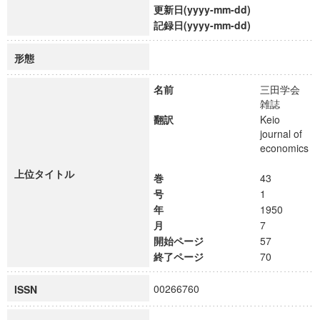
更新日(yyyy-mm-dd)
記録日(yyyy-mm-dd)
形態
名前
三田学会
雑誌
翻訳
Keio
journal of
economics
上位タイトル
巻
43
号
1
年
1950
月
7
開始ページ
57
終了ページ
70
00266760
ISSN