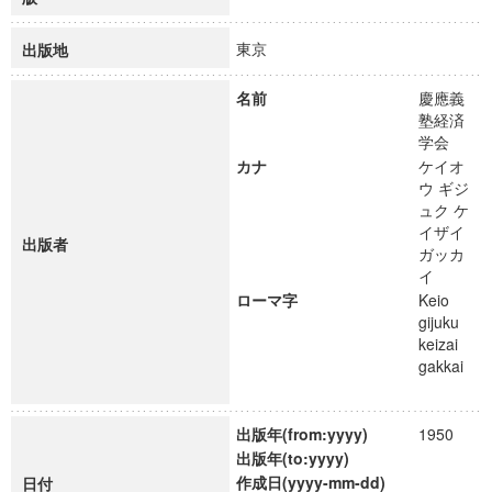
東京
出版地
名前
慶應義
塾経済
学会
カナ
ケイオ
ウ ギジ
ュク ケ
イザイ
出版者
ガッカ
イ
ローマ字
Keio
gijuku
keizai
gakkai
出版年(from:yyyy)
1950
出版年(to:yyyy)
作成日(yyyy-mm-dd)
日付