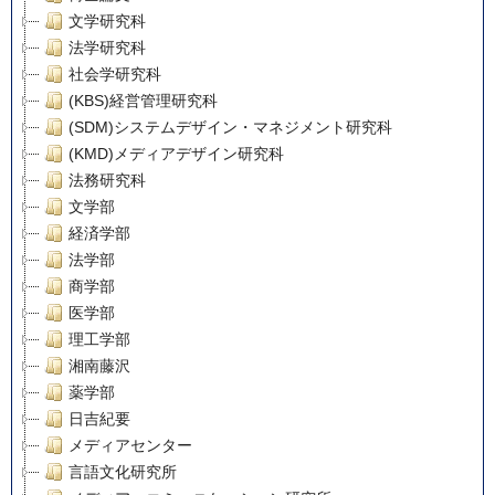
文学研究科
法学研究科
社会学研究科
(KBS)経営管理研究科
(SDM)システムデザイン・マネジメント研究科
(KMD)メディアデザイン研究科
法務研究科
文学部
経済学部
法学部
商学部
医学部
理工学部
湘南藤沢
薬学部
日吉紀要
メディアセンター
言語文化研究所