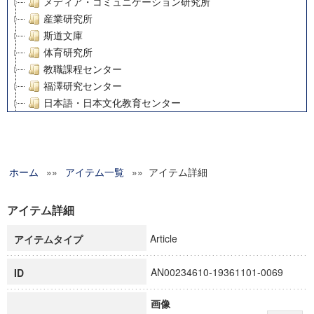
メディア・コミュニケーション研究所
産業研究所
斯道文庫
体育研究所
教職課程センター
福澤研究センター
日本語・日本文化教育センター
アート・センター
外国語教育研究センター
デジタルメディア・コンテンツ統合研究センター
ホーム
»»
グローバルリサーチインスティテュート
アイテム一覧
»» アイテム詳細
塾内助成報告書
科学研究費補助金研究成果報告書
アイテム詳細
21世紀COEプログラム
Article
アイテムタイプ
慶應義塾大学グローバルCOEプログラム市民社会ガバナンス
慶應義塾大学グローバルCOEプログラム論理と感性の先端的
AN00234610-19361101-0069
ID
博士課程教育リーディングプログラム「超成熟社会発展のサ
学術雑誌掲載論文等(8)
画像
その他