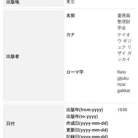
東京
出版地
名前
慶應義
塾理財
学会
カナ
ケイオ
ウ ギジ
ュク リ
ザイ ガ
出版者
ッカイ
ローマ字
Keio
gijuku
rizai
gakkai
出版年(from:yyyy)
1936
出版年(to:yyyy)
作成日(yyyy-mm-dd)
日付
更新日(yyyy-mm-dd)
記録日(yyyy-mm-dd)