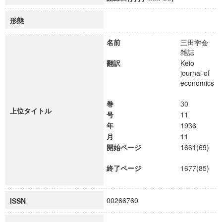
形態
名前
三田学会
雑誌
翻訳
Keio
journal of
economics
巻
30
上位タイトル
号
11
年
1936
月
11
開始ページ
1661(69)
終了ページ
1677(85)
00266760
ISSN