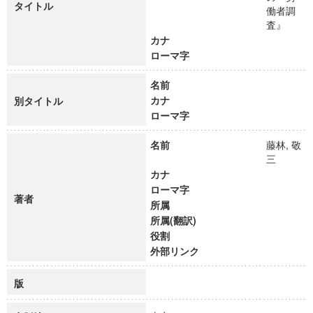
タイトル
働者調
査』
カナ
ローマ字
名前
カナ
別タイトル
ローマ字
名前
藤林, 敬
三
カナ
ローマ字
著者
所属
所属(翻訳)
役割
外部リンク
版