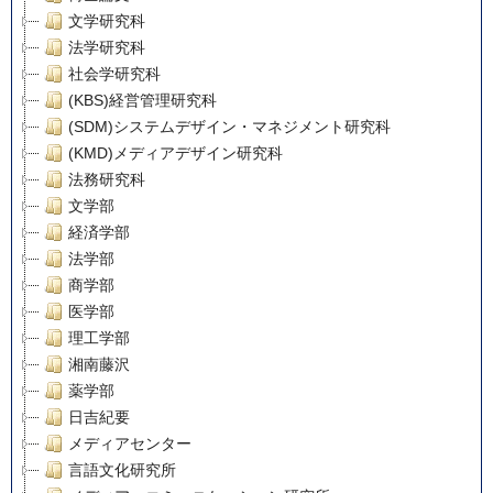
文学研究科
法学研究科
社会学研究科
(KBS)経営管理研究科
(SDM)システムデザイン・マネジメント研究科
(KMD)メディアデザイン研究科
法務研究科
文学部
経済学部
法学部
商学部
医学部
理工学部
湘南藤沢
薬学部
日吉紀要
メディアセンター
言語文化研究所