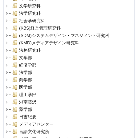
文学研究科
法学研究科
社会学研究科
(KBS)経営管理研究科
(SDM)システムデザイン・マネジメント研究科
(KMD)メディアデザイン研究科
法務研究科
文学部
経済学部
法学部
商学部
医学部
理工学部
湘南藤沢
薬学部
日吉紀要
メディアセンター
言語文化研究所