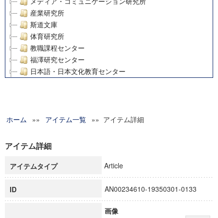
メディア・コミュニケーション研究所
産業研究所
斯道文庫
体育研究所
教職課程センター
福澤研究センター
日本語・日本文化教育センター
アート・センター
外国語教育研究センター
デジタルメディア・コンテンツ統合研究センター
ホーム
»»
グローバルリサーチインスティテュート
アイテム一覧
»» アイテム詳細
塾内助成報告書
科学研究費補助金研究成果報告書
アイテム詳細
21世紀COEプログラム
Article
アイテムタイプ
慶應義塾大学グローバルCOEプログラム市民社会ガバナンス
慶應義塾大学グローバルCOEプログラム論理と感性の先端的
AN00234610-19350301-0133
ID
博士課程教育リーディングプログラム「超成熟社会発展のサ
学術雑誌掲載論文等(8)
画像
その他