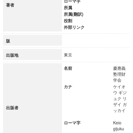
ローマ字
著者
所属
所属(翻訳)
役割
外部リンク
版
東京
出版地
名前
慶應義
塾理財
学会
カナ
ケイオ
ウ ギジ
ュク リ
ザイ ガ
出版者
ッカイ
ローマ字
Keio
gijuku