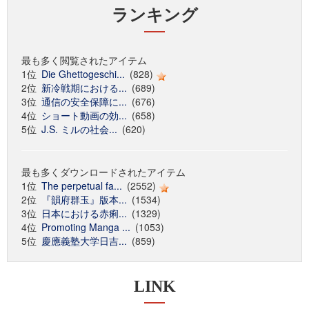
ランキング
最も多く閲覧されたアイテム
1位
Die Ghettogeschi...
(828)
2位
新冷戦期における...
(689)
3位
通信の安全保障に...
(676)
4位
ショート動画の効...
(658)
5位
J.S. ミルの社会...
(620)
最も多くダウンロードされたアイテム
1位
The perpetual fa...
(2552)
2位
『韻府群玉』版本...
(1534)
3位
日本における赤痢...
(1329)
4位
Promoting Manga ...
(1053)
5位
慶應義塾大学日吉...
(859)
LINK