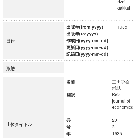
rizai
gakkai
出版年(from:yyyy)
1935
出版年(to:yyyy)
作成日(yyyy-mm-dd)
日付
更新日(yyyy-mm-dd)
記録日(yyyy-mm-dd)
形態
名前
三田学会
雑誌
翻訳
Keio
journal of
economics
巻
29
上位タイトル
号
3
年
1935