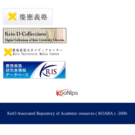
KeiO Associated Repository of Academic resources ( KOARA ) -2008-