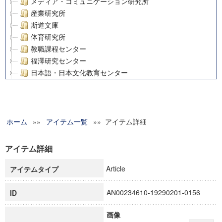
メディア・コミュニケーション研究所
産業研究所
斯道文庫
体育研究所
教職課程センター
福澤研究センター
日本語・日本文化教育センター
アート・センター
外国語教育研究センター
デジタルメディア・コンテンツ統合研究センター
ホーム
»»
グローバルリサーチインスティテュート
アイテム一覧
»» アイテム詳細
塾内助成報告書
科学研究費補助金研究成果報告書
アイテム詳細
21世紀COEプログラム
Article
アイテムタイプ
慶應義塾大学グローバルCOEプログラム市民社会ガバナンス
慶應義塾大学グローバルCOEプログラム論理と感性の先端的
AN00234610-19290201-0156
ID
博士課程教育リーディングプログラム「超成熟社会発展のサ
学術雑誌掲載論文等(8)
画像
その他