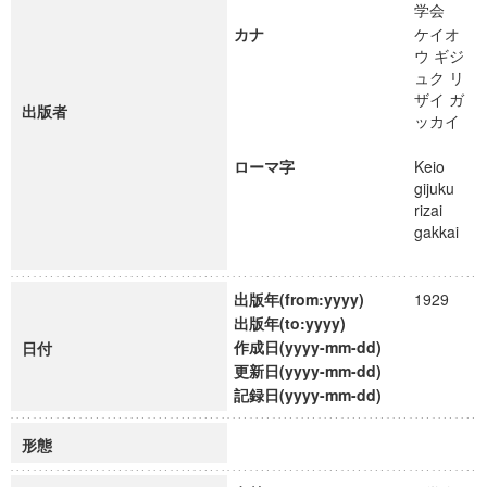
学会
カナ
ケイオ
ウ ギジ
ュク リ
ザイ ガ
出版者
ッカイ
ローマ字
Keio
gijuku
rizai
gakkai
出版年(from:yyyy)
1929
出版年(to:yyyy)
作成日(yyyy-mm-dd)
日付
更新日(yyyy-mm-dd)
記録日(yyyy-mm-dd)
形態