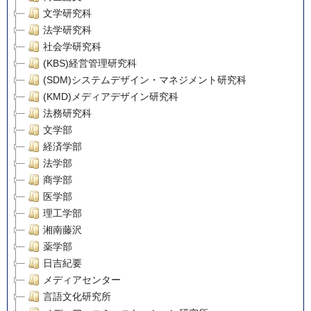
文学研究科
法学研究科
社会学研究科
(KBS)経営管理研究科
(SDM)システムデザイン・マネジメント研究科
(KMD)メディアデザイン研究科
法務研究科
文学部
経済学部
法学部
商学部
医学部
理工学部
湘南藤沢
薬学部
日吉紀要
メディアセンター
言語文化研究所