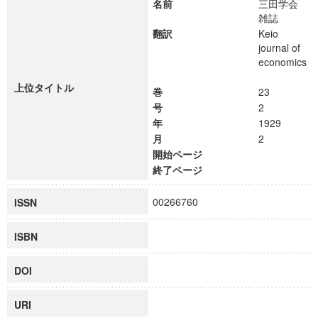
名前
三田学会
雑誌
翻訳
Keio
journal of
economics
上位タイトル
巻
23
号
2
年
1929
月
2
開始ページ
終了ページ
00266760
ISSN
ISBN
DOI
URI