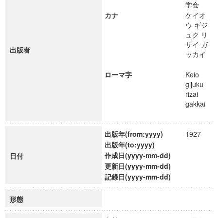
学会
カナ
ケイオ
ウ ギジ
ュク リ
ザイ ガ
出版者
ッカイ
ローマ字
Keio
gijuku
rizai
gakkai
出版年(from:yyyy)
1927
出版年(to:yyyy)
作成日(yyyy-mm-dd)
日付
更新日(yyyy-mm-dd)
記録日(yyyy-mm-dd)
形態