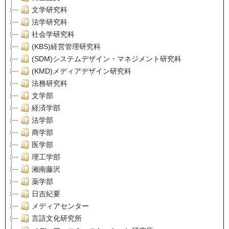
文学研究科
法学研究科
社会学研究科
(KBS)経営管理研究科
(SDM)システムデザイン・マネジメント研究科
(KMD)メディアデザイン研究科
法務研究科
文学部
経済学部
法学部
商学部
医学部
理工学部
湘南藤沢
薬学部
日吉紀要
メディアセンター
言語文化研究所