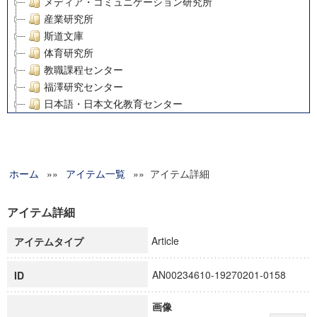
メディア・コミュニケーション研究所
産業研究所
斯道文庫
体育研究所
教職課程センター
福澤研究センター
日本語・日本文化教育センター
アート・センター
外国語教育研究センター
デジタルメディア・コンテンツ統合研究センター
ホーム
»»
グローバルリサーチインスティテュート
アイテム一覧
»» アイテム詳細
塾内助成報告書
科学研究費補助金研究成果報告書
アイテム詳細
21世紀COEプログラム
Article
アイテムタイプ
慶應義塾大学グローバルCOEプログラム市民社会ガバナンス
慶應義塾大学グローバルCOEプログラム論理と感性の先端的
AN00234610-19270201-0158
ID
博士課程教育リーディングプログラム「超成熟社会発展のサ
学術雑誌掲載論文等(8)
画像
その他