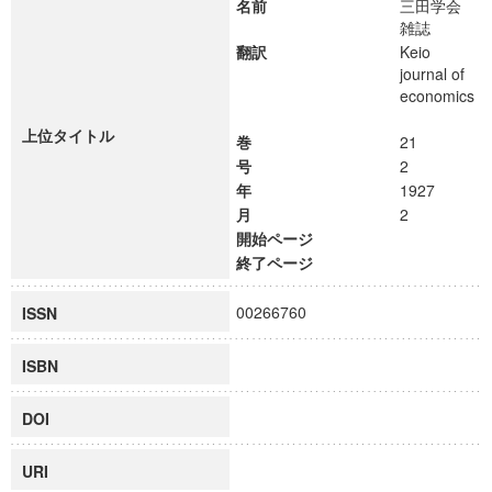
名前
三田学会
雑誌
翻訳
Keio
journal of
economics
上位タイトル
巻
21
号
2
年
1927
月
2
開始ページ
終了ページ
00266760
ISSN
ISBN
DOI
URI