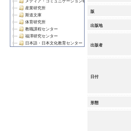
メディア・コミュニケーション研究所
産業研究所
版
斯道文庫
体育研究所
出版地
教職課程センター
福澤研究センター
日本語・日本文化教育センター
出版者
アート・センター
外国語教育研究センター
デジタルメディア・コンテンツ統合研究センター
グローバルリサーチインスティテュート
日付
塾内助成報告書
科学研究費補助金研究成果報告書
21世紀COEプログラム
慶應義塾大学グローバルCOEプログラム市民社会ガバナ
形態
慶應義塾大学グローバルCOEプログラム論理と感性の先
博士課程教育リーディングプログラム「超成熟社会発展
学術雑誌掲載論文等(8)
その他