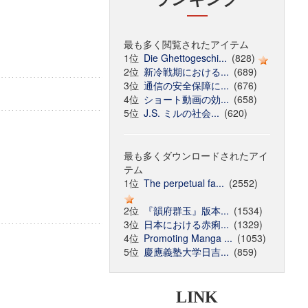
最も多く閲覧されたアイテム
1位
Die Ghettogeschi...
(828)
2位
新冷戦期における...
(689)
3位
通信の安全保障に...
(676)
4位
ショート動画の効...
(658)
5位
J.S. ミルの社会...
(620)
最も多くダウンロードされたアイ
テム
1位
The perpetual fa...
(2552)
2位
『韻府群玉』版本...
(1534)
3位
日本における赤痢...
(1329)
4位
Promoting Manga ...
(1053)
5位
慶應義塾大学日吉...
(859)
LINK