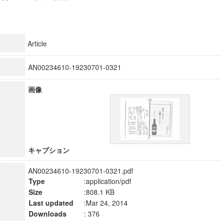
Article
AN00234610-19230701-0321
画像
キャプション
AN00234610-19230701-0321.pdf
Type
:application/pdf
Size
:808.1 KB
Last updated
:Mar 24, 2014
Downloads
: 376