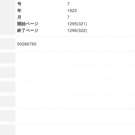
号
7
年
1923
月
7
開始ページ
1295(321)
終了ページ
1296(322)
00266760