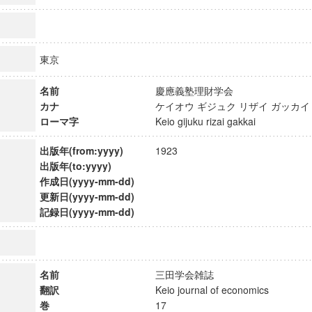
東京
名前
慶應義塾理財学会
カナ
ケイオウ ギジュク リザイ ガッ
ローマ字
Keio gijuku rizai gakkai
出版年(from:yyyy)
1923
出版年(to:yyyy)
作成日(yyyy-mm-dd)
更新日(yyyy-mm-dd)
記録日(yyyy-mm-dd)
ンス教育研究センター
端的教育研究拠点
のサイエンス」
名前
三田学会雑誌
翻訳
Keio journal of economics
巻
17