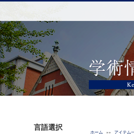
言語選択
ホーム
»»
アイテム