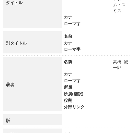
タイトル
ム・ス
ミス
カナ
ローマ字
名前
カナ
別タイトル
ローマ字
名前
高橋, 誠
一郎
カナ
ローマ字
著者
所属
所属(翻訳)
役割
外部リンク
版