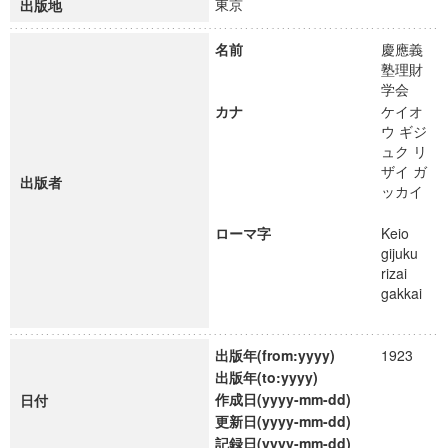
東京
出版地
名前
慶應義
塾理財
学会
カナ
ケイオ
ウ ギジ
ュク リ
ザイ ガ
出版者
ッカイ
ローマ字
Keio
gijuku
rizai
gakkai
出版年(from:yyyy)
1923
出版年(to:yyyy)
作成日(yyyy-mm-dd)
日付
更新日(yyyy-mm-dd)
記録日(yyyy-mm-dd)