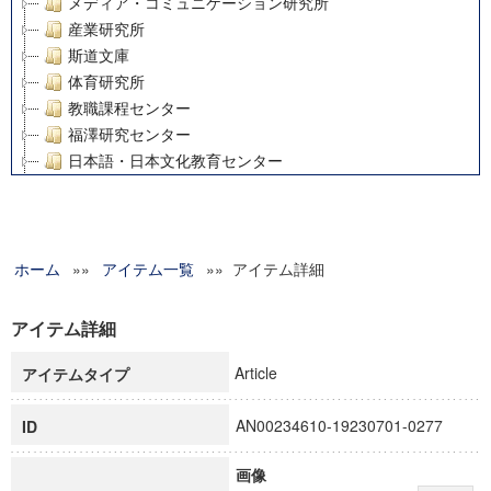
メディア・コミュニケーション研究所
産業研究所
斯道文庫
体育研究所
教職課程センター
福澤研究センター
日本語・日本文化教育センター
アート・センター
外国語教育研究センター
デジタルメディア・コンテンツ統合研究センター
ホーム
»»
グローバルリサーチインスティテュート
アイテム一覧
»» アイテム詳細
塾内助成報告書
科学研究費補助金研究成果報告書
アイテム詳細
21世紀COEプログラム
Article
アイテムタイプ
慶應義塾大学グローバルCOEプログラム市民社会ガバナンス
慶應義塾大学グローバルCOEプログラム論理と感性の先端的
AN00234610-19230701-0277
ID
博士課程教育リーディングプログラム「超成熟社会発展のサ
学術雑誌掲載論文等(8)
画像
その他