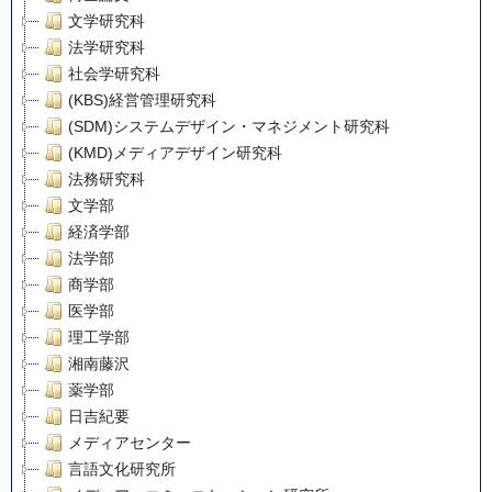
文学研究科
法学研究科
社会学研究科
(KBS)経営管理研究科
(SDM)システムデザイン・マネジメント研究科
(KMD)メディアデザイン研究科
法務研究科
文学部
経済学部
法学部
商学部
医学部
理工学部
湘南藤沢
薬学部
日吉紀要
メディアセンター
言語文化研究所