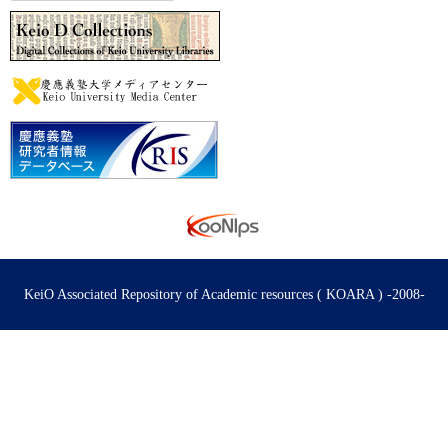
KeiO Associated Repository of Academic resources ( KOARA ) -2008-