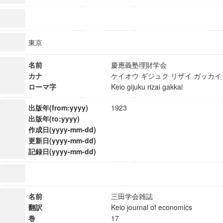
東京
名前
慶應義塾理財学会
カナ
ケイオウ ギジュク リザイ ガッ
ローマ字
Keio gijuku rizai gakkai
出版年(from:yyyy)
1923
出版年(to:yyyy)
作成日(yyyy-mm-dd)
更新日(yyyy-mm-dd)
記録日(yyyy-mm-dd)
ンス教育研究センター
端的教育研究拠点
のサイエンス」
名前
三田学会雑誌
翻訳
Keio journal of economics
巻
17