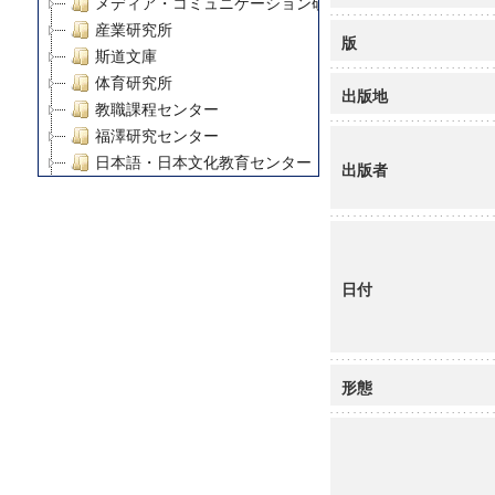
メディア・コミュニケーション研究所
産業研究所
版
斯道文庫
体育研究所
出版地
教職課程センター
福澤研究センター
日本語・日本文化教育センター
出版者
アート・センター
外国語教育研究センター
デジタルメディア・コンテンツ統合研究センター
グローバルリサーチインスティテュート
日付
塾内助成報告書
科学研究費補助金研究成果報告書
21世紀COEプログラム
慶應義塾大学グローバルCOEプログラム市民社会ガバナ
形態
慶應義塾大学グローバルCOEプログラム論理と感性の先
博士課程教育リーディングプログラム「超成熟社会発展
学術雑誌掲載論文等(8)
その他