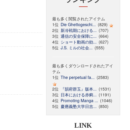
最も多く閲覧されたアイテム
1位
Die Ghettogeschi...
(829)
2位
新冷戦期における...
(707)
3位
通信の安全保障に...
(664)
4位
ショート動画の効...
(627)
5位
J.S. ミルの社会...
(555)
最も多くダウンロードされたアイ
テム
1位
The perpetual fa...
(2583)
2位
『韻府群玉』版本...
(1531)
3位
日本における赤痢...
(1191)
4位
Promoting Manga ...
(1046)
5位
慶應義塾大学日吉...
(850)
LINK