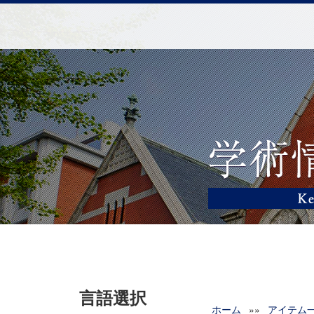
言語選択
ホーム
»»
アイテム