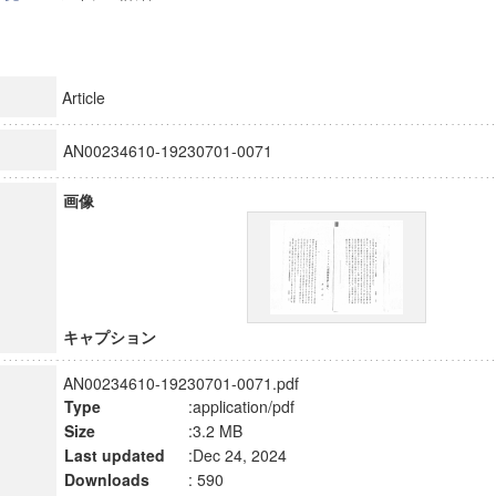
Article
AN00234610-19230701-0071
画像
キャプション
AN00234610-19230701-0071.pdf
Type
:application/pdf
Size
:3.2 MB
Last updated
:Dec 24, 2024
Downloads
: 590