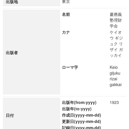
東京
出版地
名前
慶應義
塾理財
学会
カナ
ケイオ
ウ ギジ
ュク リ
ザイ ガ
出版者
ッカイ
ローマ字
Keio
gijuku
rizai
gakkai
出版年(from:yyyy)
1923
出版年(to:yyyy)
作成日(yyyy-mm-dd)
日付
更新日(yyyy-mm-dd)
記録日(yyyy-mm-dd)