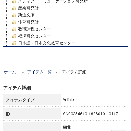
メディア・コミュニケーション研究所
産業研究所
斯道文庫
体育研究所
教職課程センター
福澤研究センター
日本語・日本文化教育センター
アート・センター
外国語教育研究センター
デジタルメディア・コンテンツ統合研究センター
ホーム
»»
グローバルリサーチインスティテュート
アイテム一覧
»» アイテム詳細
塾内助成報告書
科学研究費補助金研究成果報告書
アイテム詳細
21世紀COEプログラム
Article
アイテムタイプ
慶應義塾大学グローバルCOEプログラム市民社会ガバナンス
慶應義塾大学グローバルCOEプログラム論理と感性の先端的
AN00234610-19230101-0117
ID
博士課程教育リーディングプログラム「超成熟社会発展のサ
学術雑誌掲載論文等(8)
画像
その他