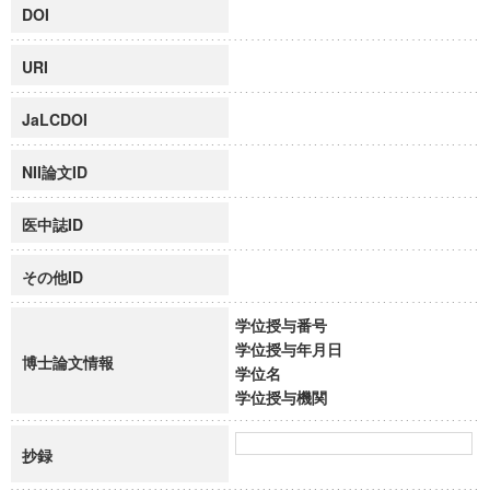
DOI
URI
JaLCDOI
NII論文ID
医中誌ID
その他ID
学位授与番号
学位授与年月日
博士論文情報
学位名
学位授与機関
抄録