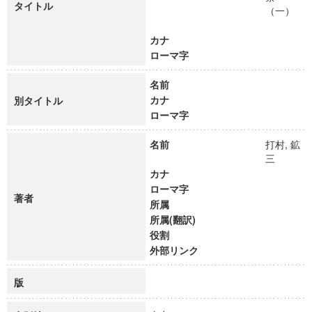
タイトル
（一）
カナ
ローマ字
名前
カナ
別タイトル
ローマ字
名前
打村, 鉱
三
カナ
ローマ字
著者
所属
所属(翻訳)
役割
外部リンク
版