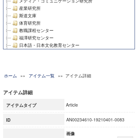
メディア・コミュニケーション研究所
産業研究所
斯道文庫
体育研究所
教職課程センター
福澤研究センター
日本語・日本文化教育センター
アート・センター
外国語教育研究センター
デジタルメディア・コンテンツ統合研究センター
ホーム
»»
グローバルリサーチインスティテュート
アイテム一覧
»» アイテム詳細
塾内助成報告書
科学研究費補助金研究成果報告書
アイテム詳細
21世紀COEプログラム
Article
アイテムタイプ
慶應義塾大学グローバルCOEプログラム市民社会ガバナンス
慶應義塾大学グローバルCOEプログラム論理と感性の先端的
AN00234610-19210401-0083
ID
博士課程教育リーディングプログラム「超成熟社会発展のサ
学術雑誌掲載論文等(8)
画像
その他