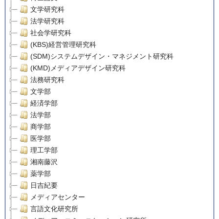
文学研究科
法学研究科
社会学研究科
(KBS)経営管理研究科
(SDM)システムデザイン・マネジメント研究科
(KMD)メディアデザイン研究科
法務研究科
文学部
経済学部
法学部
商学部
医学部
理工学部
湘南藤沢
薬学部
日吉紀要
メディアセンター
言語文化研究所