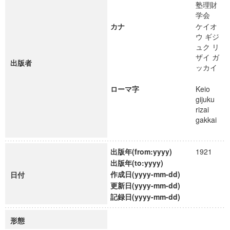
塾理財
学会
カナ
ケイオ
ウ ギジ
ュク リ
ザイ ガ
出版者
ッカイ
ローマ字
Keio
gijuku
rizai
gakkai
出版年(from:yyyy)
1921
出版年(to:yyyy)
作成日(yyyy-mm-dd)
日付
更新日(yyyy-mm-dd)
記録日(yyyy-mm-dd)
形態