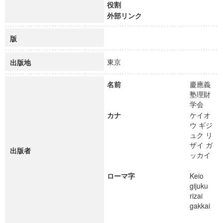
役割
外部リンク
版
東京
出版地
名前
慶應義
塾理財
学会
カナ
ケイオ
ウ ギジ
ュク リ
ザイ ガ
出版者
ッカイ
ローマ字
Keio
gijuku
rizai
gakkai