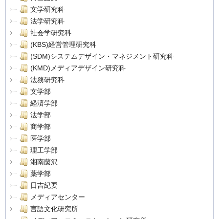
文学研究科
法学研究科
社会学研究科
(KBS)経営管理研究科
(SDM)システムデザイン・マネジメント研究科
(KMD)メディアデザイン研究科
法務研究科
文学部
経済学部
法学部
商学部
医学部
理工学部
湘南藤沢
薬学部
日吉紀要
メディアセンター
言語文化研究所