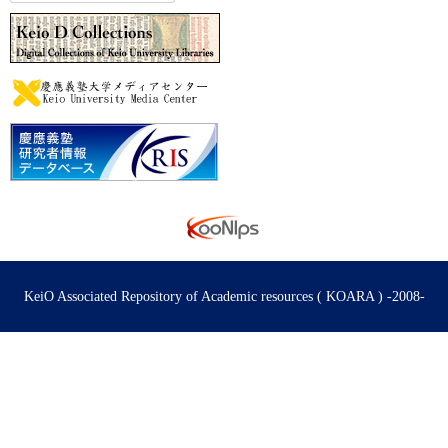
KeiO Associated Repository of Academic resources ( KOARA ) -2008-