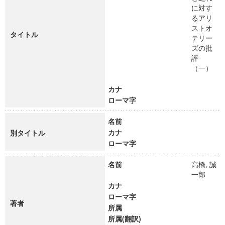
に対す
るアリ
ストオ
タイトル
テリー
ズの批
評
（一）
カナ
ローマ字
名前
カナ
別タイトル
ローマ字
名前
高橋, 誠
一郎
カナ
ローマ字
著者
所属
所属(翻訳)