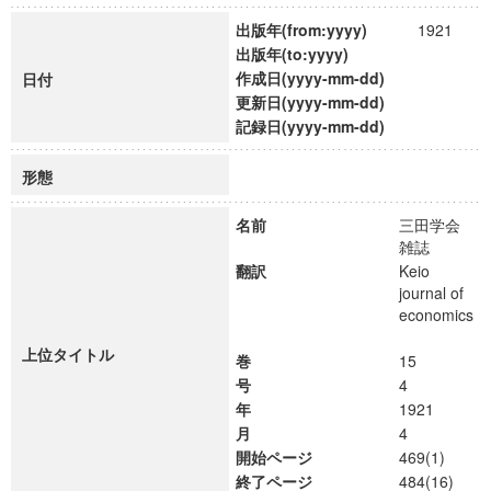
出版年(from:yyyy)
1921
出版年(to:yyyy)
作成日(yyyy-mm-dd)
日付
更新日(yyyy-mm-dd)
記録日(yyyy-mm-dd)
形態
名前
三田学会
雑誌
翻訳
Keio
journal of
economics
上位タイトル
巻
15
号
4
年
1921
月
4
開始ページ
469(1)
終了ページ
484(16)