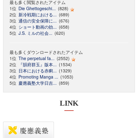
最も多く閲覧されたアイテム
1位
Die Ghettogeschi...
(828)
2位
新冷戦期における...
(689)
3位
通信の安全保障に...
(676)
4位
ショート動画の効...
(658)
5位
J.S. ミルの社会...
(620)
最も多くダウンロードされたアイテム
1位
The perpetual fa...
(2552)
2位
『韻府群玉』版本...
(1534)
3位
日本における赤痢...
(1329)
4位
Promoting Manga ...
(1053)
5位
慶應義塾大学日吉...
(859)
LINK