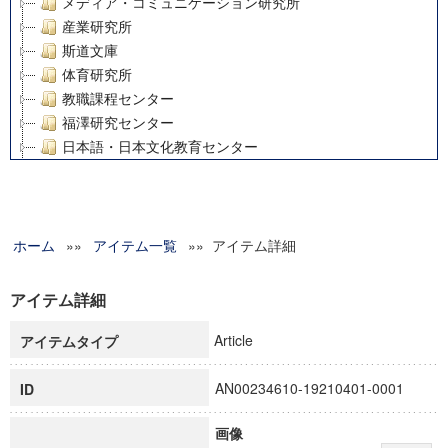
メディア・コミュニケーション研究所
産業研究所
斯道文庫
体育研究所
教職課程センター
福澤研究センター
日本語・日本文化教育センター
アート・センター
外国語教育研究センター
デジタルメディア・コンテンツ統合研究センター
ホーム
»»
グローバルリサーチインスティテュート
アイテム一覧
»» アイテム詳細
塾内助成報告書
科学研究費補助金研究成果報告書
アイテム詳細
21世紀COEプログラム
Article
アイテムタイプ
慶應義塾大学グローバルCOEプログラム市民社会ガバナンス
慶應義塾大学グローバルCOEプログラム論理と感性の先端的
AN00234610-19210401-0001
ID
博士課程教育リーディングプログラム「超成熟社会発展のサ
学術雑誌掲載論文等(8)
画像
その他