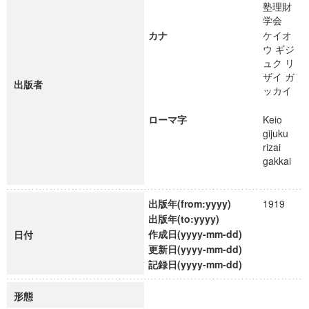
塾理財
学会
カナ
ケイオ
ウ ギジ
ュク リ
ザイ ガ
出版者
ッカイ
ローマ字
Keio
gijuku
rizai
gakkai
出版年(from:yyyy)
1919
出版年(to:yyyy)
作成日(yyyy-mm-dd)
日付
更新日(yyyy-mm-dd)
記録日(yyyy-mm-dd)
形態