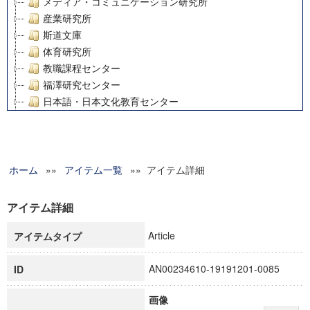
メディア・コミュニケーション研究所
産業研究所
斯道文庫
体育研究所
教職課程センター
福澤研究センター
日本語・日本文化教育センター
アート・センター
外国語教育研究センター
デジタルメディア・コンテンツ統合研究センター
ホーム
»»
グローバルリサーチインスティテュート
アイテム一覧
»» アイテム詳細
塾内助成報告書
科学研究費補助金研究成果報告書
アイテム詳細
21世紀COEプログラム
Article
アイテムタイプ
慶應義塾大学グローバルCOEプログラム市民社会ガバナンス
慶應義塾大学グローバルCOEプログラム論理と感性の先端的
AN00234610-19191201-0085
ID
博士課程教育リーディングプログラム「超成熟社会発展のサ
学術雑誌掲載論文等(8)
画像
その他