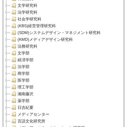
文学研究科
法学研究科
社会学研究科
(KBS)経営管理研究科
(SDM)システムデザイン・マネジメント研究科
(KMD)メディアデザイン研究科
法務研究科
文学部
経済学部
法学部
商学部
医学部
理工学部
湘南藤沢
薬学部
日吉紀要
メディアセンター
言語文化研究所