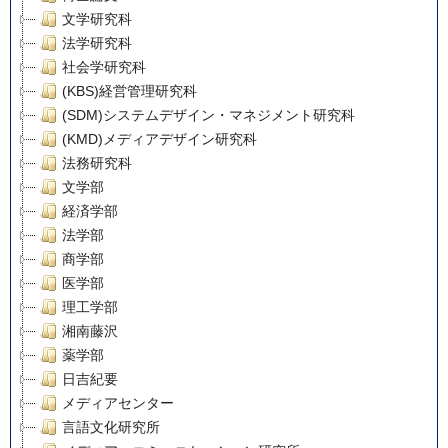
文学研究科
法学研究科
社会学研究科
(KBS)経営管理研究科
(SDM)システムデザイン・マネジメント研究科
(KMD)メディアデザイン研究科
法務研究科
文学部
経済学部
法学部
商学部
医学部
理工学部
湘南藤沢
薬学部
日吉紀要
メディアセンター
言語文化研究所