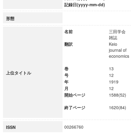
記録日(yyyy-mm-dd)
形態
名前
三田学会
雑誌
翻訳
Keio
journal of
economics
巻
13
上位タイトル
号
12
年
1919
月
12
開始ページ
1588(52)
終了ページ
1620(84)
00266760
ISSN