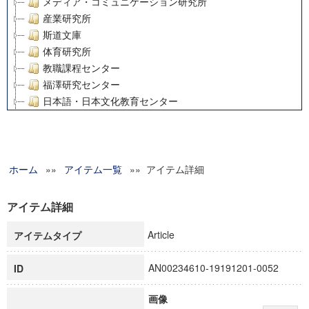
メディア・コミュニケーション研究所
産業研究所
斯道文庫
体育研究所
教職課程センター
福澤研究センター
日本語・日本文化教育センター
アート・センター
外国語教育研究センター
デジタルメディア・コンテンツ統合研究センター
ホーム
»»
グローバルリサーチインスティテュート
アイテム一覧
»» アイテム詳細
塾内助成報告書
科学研究費補助金研究成果報告書
アイテム詳細
21世紀COEプログラム
Article
アイテムタイプ
慶應義塾大学グローバルCOEプログラム市民社会ガバナンス
慶應義塾大学グローバルCOEプログラム論理と感性の先端的
AN00234610-19191201-0052
ID
博士課程教育リーディングプログラム「超成熟社会発展のサ
学術雑誌掲載論文等(8)
画像
その他