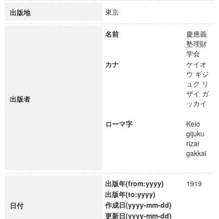
東京
出版地
名前
慶應義
塾理財
学会
カナ
ケイオ
ウ ギジ
ュク リ
ザイ ガ
出版者
ッカイ
ローマ字
Keio
gijuku
rizai
gakkai
出版年(from:yyyy)
1919
出版年(to:yyyy)
作成日(yyyy-mm-dd)
日付
更新日(yyyy-mm-dd)