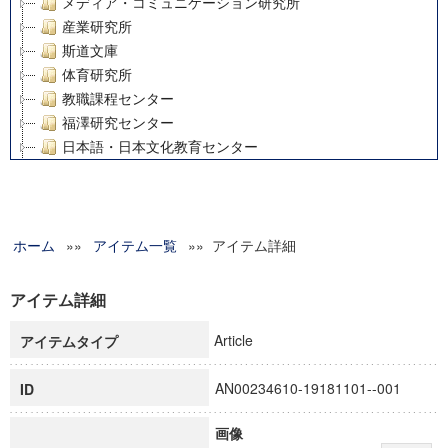
メディア・コミュニケーション研究所
産業研究所
斯道文庫
体育研究所
教職課程センター
福澤研究センター
日本語・日本文化教育センター
アート・センター
外国語教育研究センター
デジタルメディア・コンテンツ統合研究センター
ホーム
»»
グローバルリサーチインスティテュート
アイテム一覧
»» アイテム詳細
塾内助成報告書
科学研究費補助金研究成果報告書
アイテム詳細
21世紀COEプログラム
Article
アイテムタイプ
慶應義塾大学グローバルCOEプログラム市民社会ガバナンス
慶應義塾大学グローバルCOEプログラム論理と感性の先端的
AN00234610-19181101--001
ID
博士課程教育リーディングプログラム「超成熟社会発展のサ
学術雑誌掲載論文等(8)
画像
その他