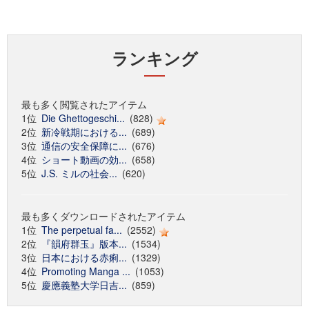
ランキング
最も多く閲覧されたアイテム
1位
Die Ghettogeschi...
(828)
2位
新冷戦期における...
(689)
3位
通信の安全保障に...
(676)
4位
ショート動画の効...
(658)
5位
J.S. ミルの社会...
(620)
最も多くダウンロードされたアイテム
1位
The perpetual fa...
(2552)
2位
『韻府群玉』版本...
(1534)
3位
日本における赤痢...
(1329)
4位
Promoting Manga ...
(1053)
5位
慶應義塾大学日吉...
(859)