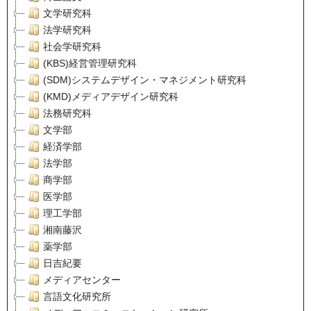
文学研究科
法学研究科
社会学研究科
(KBS)経営管理研究科
(SDM)システムデザイン・マネジメント研究科
(KMD)メディアデザイン研究科
法務研究科
文学部
経済学部
法学部
商学部
医学部
理工学部
湘南藤沢
薬学部
日吉紀要
メディアセンター
言語文化研究所