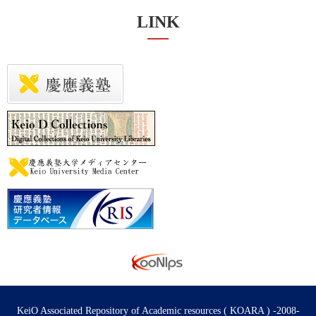
LINK
KeiO Associated Repository of Academic resources ( KOARA ) -2008-