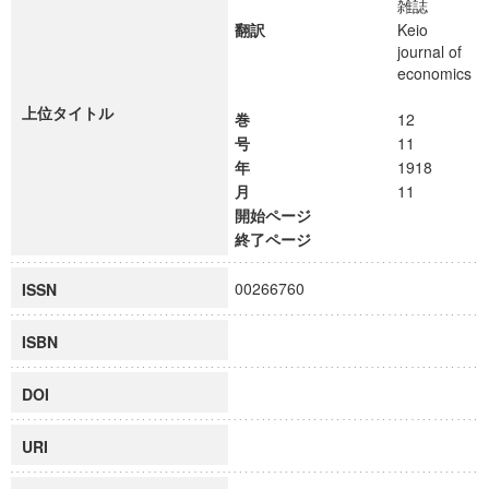
雑誌
翻訳
Keio
journal of
economics
上位タイトル
巻
12
号
11
年
1918
月
11
開始ページ
終了ページ
00266760
ISSN
ISBN
DOI
URI