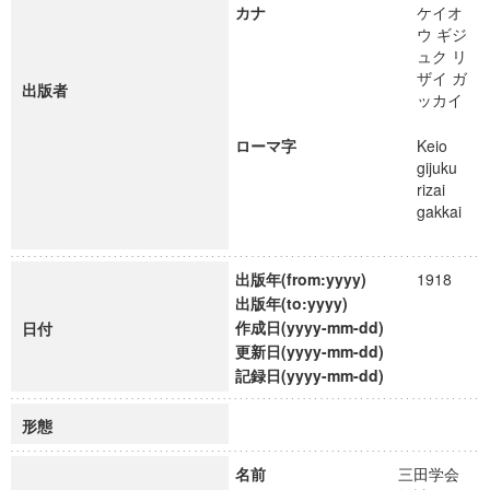
カナ
ケイオ
ウ ギジ
ュク リ
ザイ ガ
出版者
ッカイ
ローマ字
Keio
gijuku
rizai
gakkai
出版年(from:yyyy)
1918
出版年(to:yyyy)
作成日(yyyy-mm-dd)
日付
更新日(yyyy-mm-dd)
記録日(yyyy-mm-dd)
形態
名前
三田学会