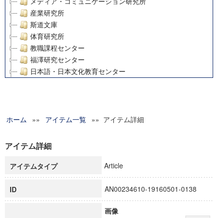
メディア・コミュニケーション研究所
産業研究所
斯道文庫
体育研究所
教職課程センター
福澤研究センター
日本語・日本文化教育センター
アート・センター
外国語教育研究センター
デジタルメディア・コンテンツ統合研究センター
ホーム
»»
グローバルリサーチインスティテュート
アイテム一覧
»» アイテム詳細
塾内助成報告書
科学研究費補助金研究成果報告書
アイテム詳細
21世紀COEプログラム
Article
アイテムタイプ
慶應義塾大学グローバルCOEプログラム市民社会ガバナンス
慶應義塾大学グローバルCOEプログラム論理と感性の先端的
AN00234610-19160501-0138
ID
博士課程教育リーディングプログラム「超成熟社会発展のサ
学術雑誌掲載論文等(8)
画像
その他