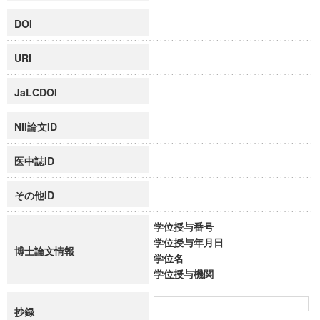
DOI
URI
JaLCDOI
NII論文ID
医中誌ID
その他ID
学位授与番号
学位授与年月日
博士論文情報
学位名
学位授与機関
抄録