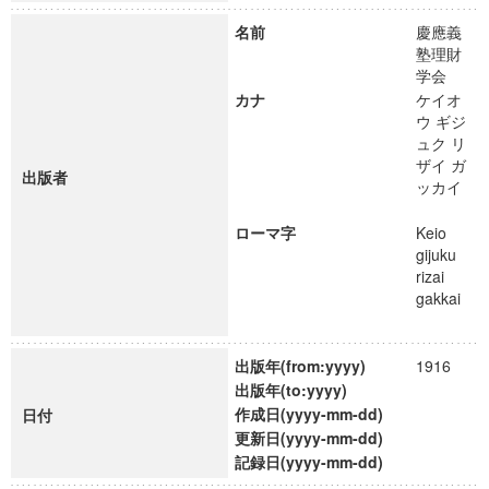
名前
慶應義
塾理財
学会
カナ
ケイオ
ウ ギジ
ュク リ
ザイ ガ
出版者
ッカイ
ローマ字
Keio
gijuku
rizai
gakkai
出版年(from:yyyy)
1916
出版年(to:yyyy)
作成日(yyyy-mm-dd)
日付
更新日(yyyy-mm-dd)
記録日(yyyy-mm-dd)