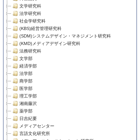
文学研究科
法学研究科
社会学研究科
(KBS)経営管理研究科
(SDM)システムデザイン・マネジメント研究科
(KMD)メディアデザイン研究科
法務研究科
文学部
経済学部
法学部
商学部
医学部
理工学部
湘南藤沢
薬学部
日吉紀要
メディアセンター
言語文化研究所