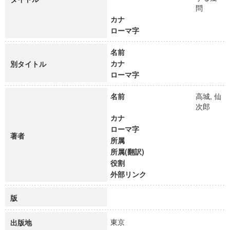
問
カナ
ローマ字
名前
カナ
別タイトル
ローマ字
名前
高城, 仙
次郎
カナ
ローマ字
著者
所属
所属(翻訳)
役割
外部リンク
版
東京
出版地