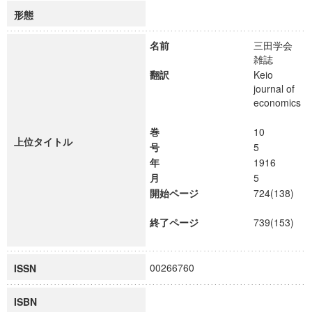
形態
名前
三田学会
雑誌
翻訳
Keio
journal of
economics
巻
10
上位タイトル
号
5
年
1916
月
5
開始ページ
724(138)
終了ページ
739(153)
00266760
ISSN
ISBN