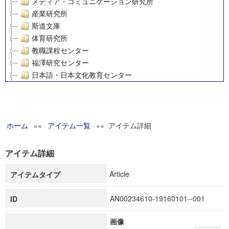
メディア・コミュニケーション研究所
産業研究所
斯道文庫
体育研究所
教職課程センター
福澤研究センター
日本語・日本文化教育センター
アート・センター
外国語教育研究センター
デジタルメディア・コンテンツ統合研究センター
ホーム
»»
グローバルリサーチインスティテュート
アイテム一覧
»» アイテム詳細
塾内助成報告書
科学研究費補助金研究成果報告書
アイテム詳細
21世紀COEプログラム
Article
アイテムタイプ
慶應義塾大学グローバルCOEプログラム市民社会ガバナンス
慶應義塾大学グローバルCOEプログラム論理と感性の先端的
AN00234610-19160101--001
ID
博士課程教育リーディングプログラム「超成熟社会発展のサ
学術雑誌掲載論文等(8)
画像
その他