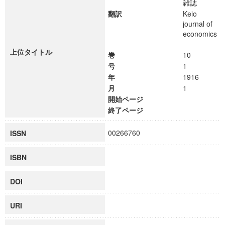
雑誌
翻訳
Keio
journal of
economics
上位タイトル
巻
10
号
1
年
1916
月
1
開始ページ
終了ページ
00266760
ISSN
ISBN
DOI
URI