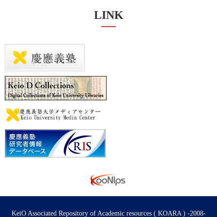
LINK
KeiO Associated Repository of Academic resources ( KOARA ) -2008-