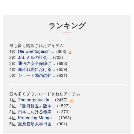
ランキング
最も多く閲覧されたアイテム
1位
Die Ghettogeschi...
(808)
2位
J.S. ミルの社会...
(702)
3位
通信の安全保障に...
(683)
4位
新冷戦期における...
(659)
5位
ショート動画の効...
(631)
最も多くダウンロードされたアイテム
1位
The perpetual fa...
(2457)
2位
『韻府群玉』版本...
(1527)
3位
日本における赤痢...
(1370)
4位
Promoting Manga ...
(1093)
5位
慶應義塾大学日吉...
(901)