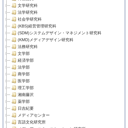
文学研究科
法学研究科
社会学研究科
(KBS)経営管理研究科
(SDM)システムデザイン・マネジメント研究科
(KMD)メディアデザイン研究科
法務研究科
文学部
経済学部
法学部
商学部
医学部
理工学部
湘南藤沢
薬学部
日吉紀要
メディアセンター
言語文化研究所