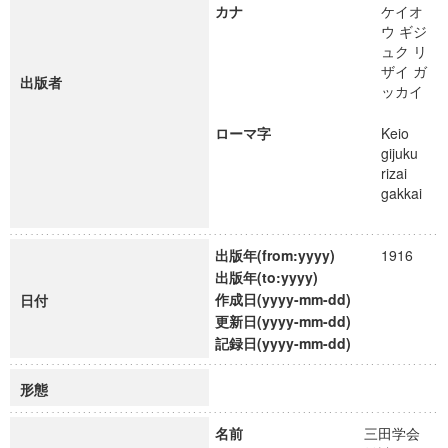
カナ
ケイオ
ウ ギジ
ュク リ
ザイ ガ
出版者
ッカイ
ローマ字
Keio
gijuku
rizai
gakkai
出版年(from:yyyy)
1916
出版年(to:yyyy)
作成日(yyyy-mm-dd)
日付
更新日(yyyy-mm-dd)
記録日(yyyy-mm-dd)
形態
名前
三田学会