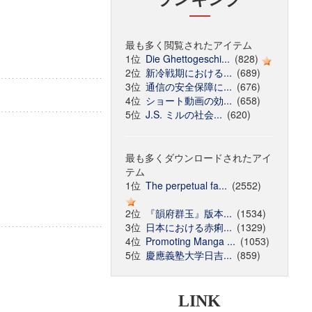
最も多く閲覧されたアイテム
1位
Die Ghettogeschi...
(828)
2位
新冷戦期における...
(689)
3位
通信の安全保障に...
(676)
4位
ショート動画の効...
(658)
5位
J.S. ミルの社会...
(620)
最も多くダウンロードされたアイ
テム
1位
The perpetual fa...
(2552)
2位
『韻府群玉』版本...
(1534)
3位
日本における赤痢...
(1329)
4位
Promoting Manga ...
(1053)
5位
慶應義塾大学日吉...
(859)
LINK