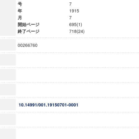
号
7
年
1915
月
7
開始ページ
695(1)
終了ページ
718(24)
00266760
10.14991/001.19150701-0001