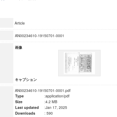
Article
AN00234610-19150701-0001
画像
キャプション
AN00234610-19150701-0001.pdf
Type
:application/pdf
Size
:4.2 MB
Last updated
:Jan 17, 2025
Downloads
: 590