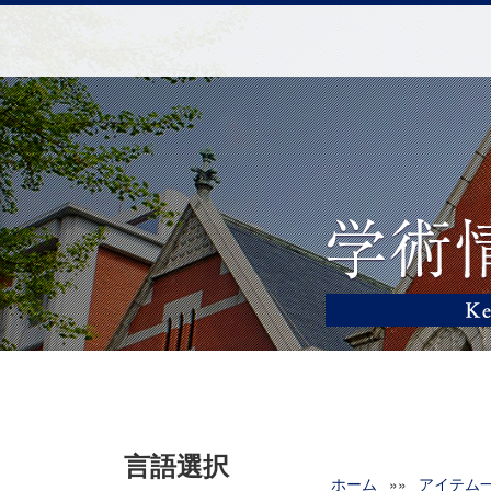
言語選択
ホーム
»»
アイテム