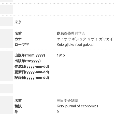
東京
名前
慶應義塾理財学会
カナ
ケイオウ ギジュク リザイ ガッ
ローマ字
Keio gijuku rizai gakkai
出版年(from:yyyy)
1915
出版年(to:yyyy)
作成日(yyyy-mm-dd)
更新日(yyyy-mm-dd)
記録日(yyyy-mm-dd)
ンス教育研究センター
端的教育研究拠点
のサイエンス」
名前
三田学会雑誌
翻訳
Keio journal of economics
巻
9