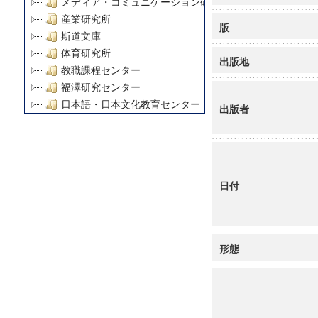
メディア・コミュニケーション研究所
産業研究所
版
斯道文庫
体育研究所
出版地
教職課程センター
福澤研究センター
日本語・日本文化教育センター
出版者
アート・センター
外国語教育研究センター
デジタルメディア・コンテンツ統合研究センター
グローバルリサーチインスティテュート
日付
塾内助成報告書
科学研究費補助金研究成果報告書
21世紀COEプログラム
慶應義塾大学グローバルCOEプログラム市民社会ガバナ
形態
慶應義塾大学グローバルCOEプログラム論理と感性の先
博士課程教育リーディングプログラム「超成熟社会発展
学術雑誌掲載論文等(8)
その他