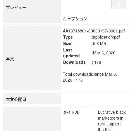
プレビュー
キャプション
AA10715861-00000197-0001.pdf
Type
:application/pdf
Size
:5.3 MB
Last
:Mar 6, 2026
updated
本文
Downloads
: 178
Total downloads since Mar 6,
2026 : 178
本文公開日
タイトル
Lucrative black
marketeers in
rural Japan :
the illicit