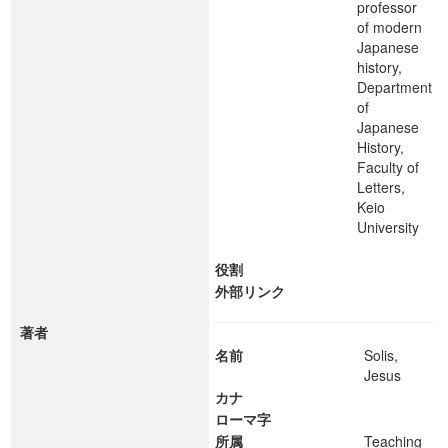
professor
of modern
Japanese
history,
Department
of
Japanese
History,
Faculty of
Letters,
Keio
University
役割
外部リンク
著者
名前
Solis,
Jesus
カナ
ローマ字
所属
Teaching