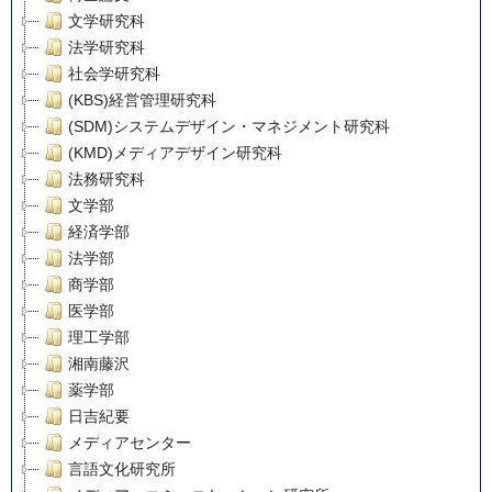
文学研究科
法学研究科
社会学研究科
(KBS)経営管理研究科
(SDM)システムデザイン・マネジメント研究科
(KMD)メディアデザイン研究科
法務研究科
文学部
経済学部
法学部
商学部
医学部
理工学部
湘南藤沢
薬学部
日吉紀要
メディアセンター
言語文化研究所