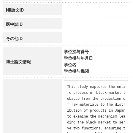
NII論文ID
医中誌ID
その他ID
学位授与番号
学位授与年月日
博士論文情報
学位名
学位授与機関
This study explores the enti
re process of black-market t
obacco from the production o
f raw materials to the distr
ibution of products in Japan 
to examine the mechanism lea
ding the black market to ser
ve two functions: ensuring t