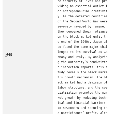
he security of lives and pro
viding an essential outlet f
or entrepreneurial creativit
y. As the defeated countries 
of the Second World War were 
severely ravaged by famine, 
they deepened their reliance 
on the black market until th
e end of the 1940s. Japan al
so faced the same major chal
lenges to its survival as Ge
抄録
rmany and Italy. By analyzin
g the authority’s handwritte
n inspection reports, this s
tudy reveals the black marke
t’s growth mechanism. The bl
ack market had a division of 
labor structure, and the spe
cialization promoted the mar
ket growth by reducing techn
ical and financial barriers 
to newcomers and securing th
e participants’ profit. Alth