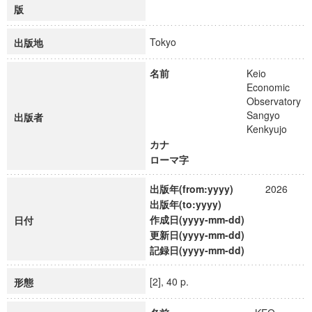
版
Tokyo
出版地
名前
Keio
Economic
Observatory
Sangyo
出版者
Kenkyujo
カナ
ローマ字
出版年(from:yyyy)
2026
出版年(to:yyyy)
作成日(yyyy-mm-dd)
日付
更新日(yyyy-mm-dd)
記録日(yyyy-mm-dd)
[2], 40 p.
形態