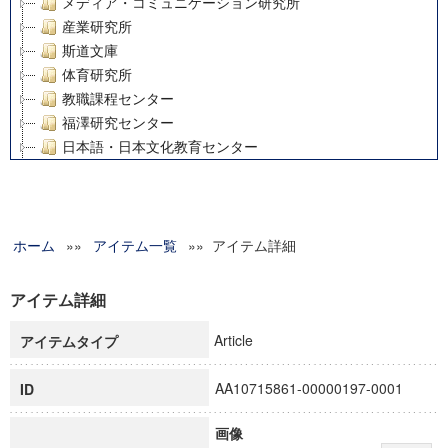
メディア・コミュニケーション研究所
産業研究所
斯道文庫
体育研究所
教職課程センター
福澤研究センター
日本語・日本文化教育センター
アート・センター
外国語教育研究センター
デジタルメディア・コンテンツ統合研究センター
ホーム
»»
グローバルリサーチインスティテュート
アイテム一覧
»» アイテム詳細
塾内助成報告書
科学研究費補助金研究成果報告書
アイテム詳細
21世紀COEプログラム
Article
アイテムタイプ
慶應義塾大学グローバルCOEプログラム市民社会ガバナンス
慶應義塾大学グローバルCOEプログラム論理と感性の先端的
AA10715861-00000197-0001
ID
博士課程教育リーディングプログラム「超成熟社会発展のサ
学術雑誌掲載論文等(8)
画像
その他