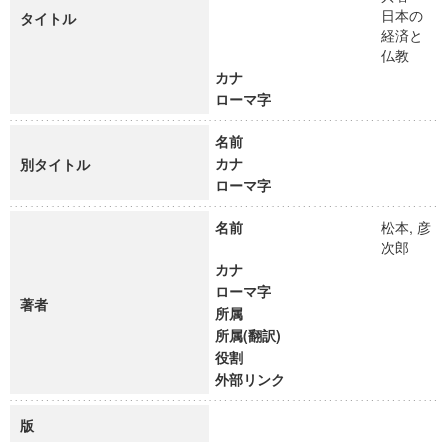
日本の
タイトル
経済と
仏教
カナ
ローマ字
名前
カナ
別タイトル
ローマ字
名前
松本, 彦
次郎
カナ
ローマ字
著者
所属
所属(翻訳)
役割
外部リンク
版