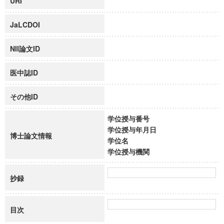
URI
JaLCDOI
NII論文ID
医中誌ID
その他ID
学位授与番号
学位授与年月日
博士論文情報
学位名
学位授与機関
抄録
目次