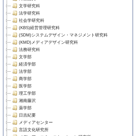
文学研究科
法学研究科
社会学研究科
(KBS)経営管理研究科
(SDM)システムデザイン・マネジメント研究科
(KMD)メディアデザイン研究科
法務研究科
文学部
経済学部
法学部
商学部
医学部
理工学部
湘南藤沢
薬学部
日吉紀要
メディアセンター
言語文化研究所