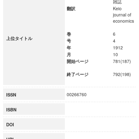
雑誌
翻訳
Keio
journal of
economics
巻
6
上位タイトル
号
4
年
1912
月
10
開始ページ
781(187)
終了ページ
792(198)
00266760
ISSN
ISBN
DOI