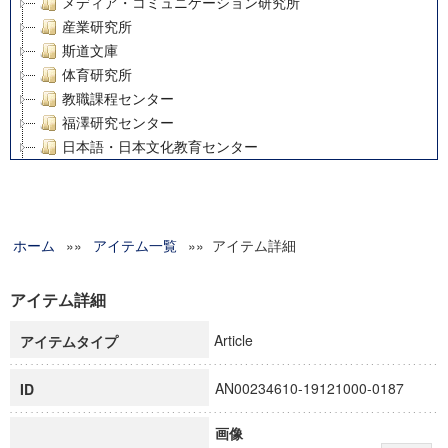
メディア・コミュニケーション研究所
産業研究所
斯道文庫
体育研究所
教職課程センター
福澤研究センター
日本語・日本文化教育センター
アート・センター
外国語教育研究センター
デジタルメディア・コンテンツ統合研究センター
ホーム
»»
グローバルリサーチインスティテュート
アイテム一覧
»» アイテム詳細
塾内助成報告書
科学研究費補助金研究成果報告書
アイテム詳細
21世紀COEプログラム
Article
アイテムタイプ
慶應義塾大学グローバルCOEプログラム市民社会ガバナンス
慶應義塾大学グローバルCOEプログラム論理と感性の先端的
AN00234610-19121000-0187
ID
博士課程教育リーディングプログラム「超成熟社会発展のサ
学術雑誌掲載論文等(8)
画像
その他