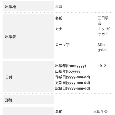
東京
出版地
名前
三田学
会
カナ
ミタ ガ
ッカイ
出版者
ローマ字
Mita
gakkai
出版年(from:yyyy)
1912
出版年(to:yyyy)
作成日(yyyy-mm-dd)
日付
更新日(yyyy-mm-dd)
記録日(yyyy-mm-dd)
形態
名前
三田学会