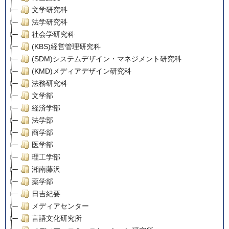
文学研究科
法学研究科
社会学研究科
(KBS)経営管理研究科
(SDM)システムデザイン・マネジメント研究科
(KMD)メディアデザイン研究科
法務研究科
文学部
経済学部
法学部
商学部
医学部
理工学部
湘南藤沢
薬学部
日吉紀要
メディアセンター
言語文化研究所