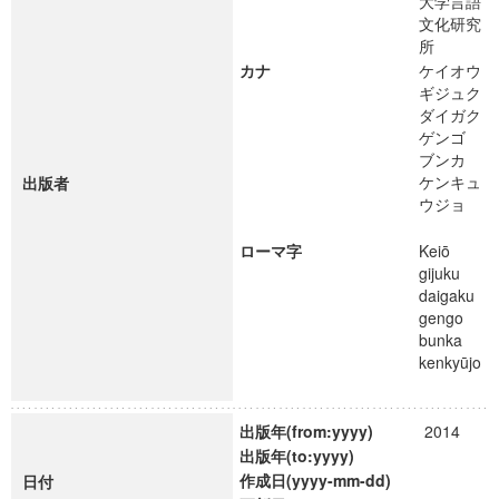
大学言語
文化研究
所
カナ
ケイオウ
ギジュク
ダイガク
ゲンゴ
ブンカ
ケンキュ
出版者
ウジョ
ローマ字
Keiō
gijuku
daigaku
gengo
bunka
kenkyūjo
出版年(from:yyyy)
2014
出版年(to:yyyy)
作成日(yyyy-mm-dd)
日付