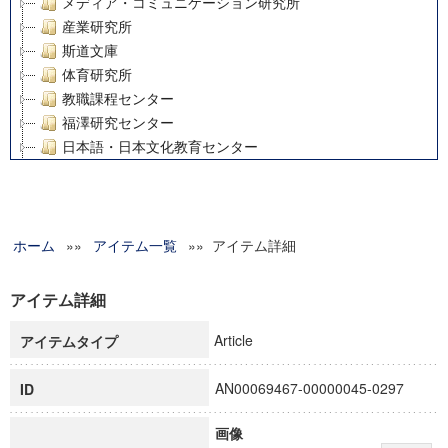
メディア・コミュニケーション研究所
産業研究所
斯道文庫
体育研究所
教職課程センター
福澤研究センター
日本語・日本文化教育センター
アート・センター
外国語教育研究センター
デジタルメディア・コンテンツ統合研究センター
ホーム
»»
グローバルリサーチインスティテュート
アイテム一覧
»» アイテム詳細
塾内助成報告書
科学研究費補助金研究成果報告書
アイテム詳細
21世紀COEプログラム
Article
アイテムタイプ
慶應義塾大学グローバルCOEプログラム市民社会ガバナンス
慶應義塾大学グローバルCOEプログラム論理と感性の先端的
AN00069467-00000045-0297
ID
博士課程教育リーディングプログラム「超成熟社会発展のサ
学術雑誌掲載論文等(8)
画像
その他