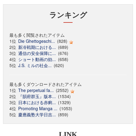
ランキング
最も多く閲覧されたアイテム
1位
Die Ghettogeschi...
(828)
2位
新冷戦期における...
(689)
3位
通信の安全保障に...
(676)
4位
ショート動画の効...
(658)
5位
J.S. ミルの社会...
(620)
最も多くダウンロードされたアイテム
1位
The perpetual fa...
(2552)
2位
『韻府群玉』版本...
(1534)
3位
日本における赤痢...
(1329)
4位
Promoting Manga ...
(1053)
5位
慶應義塾大学日吉...
(859)
LINK