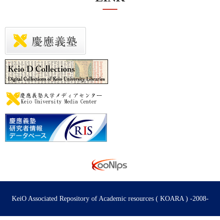
KeiO Associated Repository of Academic resources ( KOARA ) -2008-