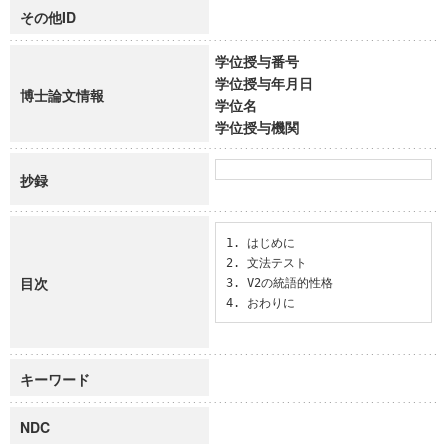
その他ID
学位授与番号
学位授与年月日
博士論文情報
学位名
学位授与機関
抄録
1. はじめに

2. 文法テスト

目次
3. V2の統語的性格

4. おわりに
キーワード
NDC