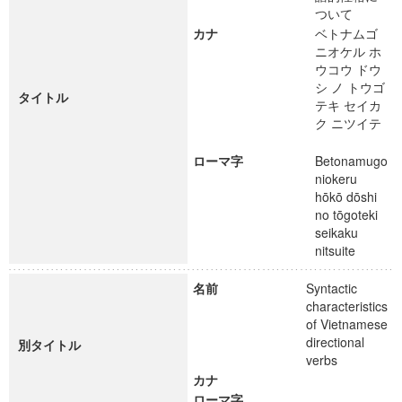
ついて
カナ
ベトナムゴ
ニオケル ホ
ウコウ ドウ
シ ノ トウゴ
タイトル
テキ セイカ
ク ニツイテ
ローマ字
Betonamugo
niokeru
hōkō dōshi
no tōgoteki
seikaku
nitsuite
名前
Syntactic
characteristics
of Vietnamese
directional
別タイトル
verbs
カナ
ローマ字