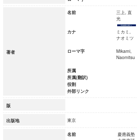
名前
三上, 直
光
カナ
ミカミ,
ナオミツ
ローマ字
Mikami,
著者
Naomitsu
所属
所属(翻訳)
役割
外部リンク
版
東京
出版地
名前
慶應義塾