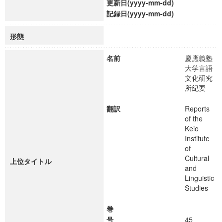
更新日(yyyy-mm-dd)
記録日(yyyy-mm-dd)
形態
名前
慶應義塾
大学言語
文化研究
所紀要
翻訳
Reports
of the
Keio
Institute
of
Cultural
上位タイトル
and
Linguistic
Studies
巻
号
45