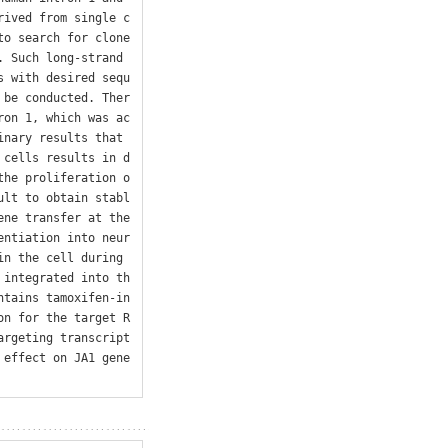
rived from single c
to search for clone
 Such long-strand 
s with desired sequ
 be conducted. Ther
ron 1, which was ac
nary results that 
 cells results in d
the proliferation o
ult to obtain stabl
ne transfer at the 
entiation into neur
n the cell during 
 integrated into th
ntains tamoxifen-in
on for the target R
argeting transcript
effect on JA1 gene 