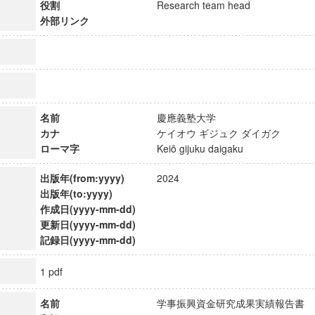
役割
Research team head
外部リンク
名前
慶應義塾大学
カナ
ケイオウ ギジュク ダイガク
ローマ字
Keiō gijuku daigaku
出版年(from:yyyy)
2024
出版年(to:yyyy)
作成日(yyyy-mm-dd)
更新日(yyyy-mm-dd)
ンス教育研究センター
記録日(yyyy-mm-dd)
端的教育研究拠点
1 pdf
のサイエンス」
名前
学事振興資金研究成果実績報告