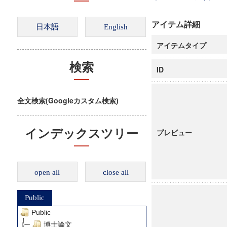
アイテム詳細
アイテムタイプ
検索
ID
全文検索(Googleカスタム検索)
インデックスツリー
プレビュー
open all
close all
Public
Public
博士論文