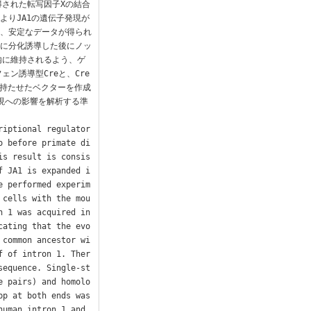
された転写因子Xの結合
よりJA1の遺伝子発現が
し、安定なデータが得られ
胞に分化誘導した後にノッ
内に維持されるよう、ゲ
ン誘導型Creと、Cre
に持たせたベクターを作成
発現への影響を解析する準
riptional regulator
o before primate di
is result is consis
f JA1 is expanded i
e performed experim
 cells with the mou
 1 was acquired in 
cating that the evo
 common ancestor wi
f of intron 1. Ther
sequence. Single-st
e pairs) and homolo
p at both ends was 
uman intron 1 and 