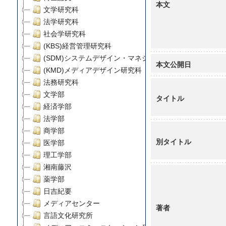
本文
文学研究科
法学研究科
社会学研究科
(KBS)経営管理研究科
(SDM)システムデザイン・マネジメント研究科
本文公開日
(KMD)メディアデザイン研究科
法務研究科
文学部
タイトル
経済学部
法学部
商学部
別タイトル
医学部
理工学部
湘南藤沢
薬学部
日吉紀要
メディアセンター
著者
言語文化研究所