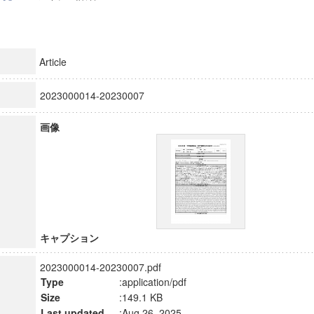
Article
2023000014-20230007
画像
キャプション
2023000014-20230007.pdf
Type
:application/pdf
Size
:149.1 KB
Last updated
:Aug 26, 2025