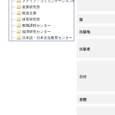
メディア・コミュニケーション研究所
産業研究所
斯道文庫
版
体育研究所
教職課程センター
出版地
福澤研究センター
日本語・日本文化教育センター
アート・センター
出版者
外国語教育研究センター
デジタルメディア・コンテンツ統合研究センター
グローバルリサーチインスティテュート
塾内助成報告書
科学研究費補助金研究成果報告書
日付
21世紀COEプログラム
慶應義塾大学グローバルCOEプログラム市民社会ガバナ
慶應義塾大学グローバルCOEプログラム論理と感性の先
形態
博士課程教育リーディングプログラム「超成熟社会発展
学術雑誌掲載論文等(8)
その他