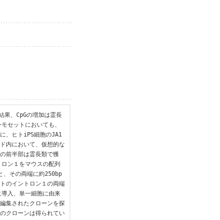
結果、CpGの増加は霊長
ーモセットにおいても、
、ヒトiPS細胞のJA1
ンド内において、仮想的な
１の前半部は霊長類で獲
トロン１をマウスの配列
、その両端に約250bp
ヒトのイントロン１の両端
胞に導入、単一細胞に由来
ム編集されたクローンを探
的のクローンは得られてい