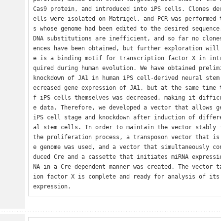
Cas9 protein, and introduced into iPS cells. Clones de
ells were isolated on Matrigel, and PCR was performed 
s whose genome had been edited to the desired sequence.
DNA substitutions are inefficient, and so far no clone
ences have been obtained, but further exploration will
e is a binding motif for transcription factor X in int
quired during human evolution. We have obtained prelimi
knockdown of JA1 in human iPS cell-derived neural stem
ecreased gene expression of JA1, but at the same time 
f iPS cells themselves was decreased, making it diffic
e data. Therefore, we developed a vector that allows ge
iPS cell stage and knockdown after induction of differ
al stem cells. In order to maintain the vector stably i
the proliferation process, a transposon vector that is
e genome was used, and a vector that simultaneously co
duced Cre and a cassette that initiates miRNA expressi
NA in a Cre-dependent manner was created. The vector t
ion factor X is complete and ready for analysis of its 
expression.