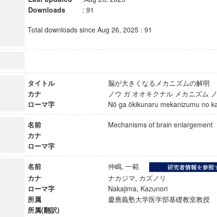
Downloads
: 91
Total downloads since Aug 26, 2025 : 91
タイトル
脳が大きくなるメカニズムの解
カナ
ノウ ガ オオキクナル メカニズム
ローマ字
Nō ga ōkikunaru mekanizumu no
名前
Mechanisms of brain enlargeme
カナ
ローマ字
名前
仲嶋, 一範
カナ
ナカジマ, カズノリ
ローマ字
Nakajima, Kazunori
所属
慶應義塾大学医学部基礎教室教
所属(翻訳)