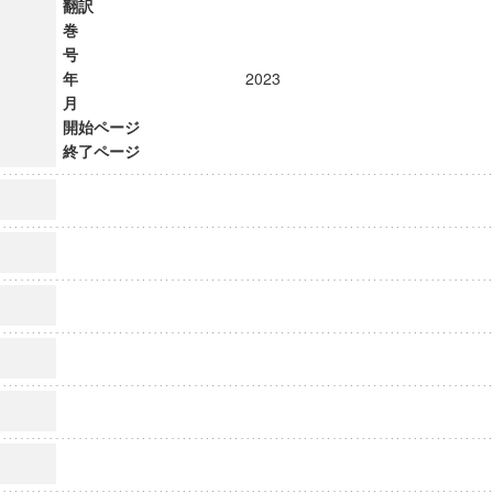
翻訳
巻
号
年
2023
月
開始ページ
終了ページ