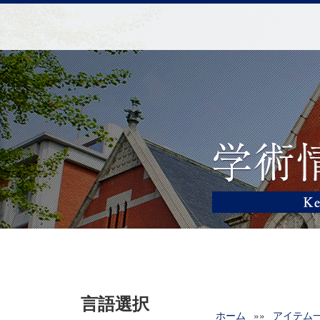
言語選択
ホーム
»»
アイテム