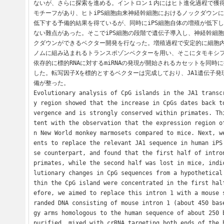
ないが、さらに探索を進める。イントロン１内にはヒト進化過程で獲得
モチーフがあり、ヒトiPS細胞由来神経幹細胞におけるノックダウンに
低下する予備的結果を得ているが、同時にiPS細胞自体の増殖が低下
ない難点があった。そこでiPS細胞の段階で遺伝子導入し、神経幹細
クダウンができるベクター開発を行なった。増殖過程で安定的に細胞
ノムに組み込まれるトランスポゾンベクターを用い、そこにタモキシフェ
依存的に標的RNAに対するmiRNAの発現が開始されるカセットを同時
した。転写因子Xを標的とするベクターは完成しており、JA1遺伝子
備が整った。

Evolutionary analysis of CpG islands in the JA1 transc
y region showed that the increase in CpGs dates back t
vergence and is strongly conserved within primates. Th
tent with the observation that the expression region o
n New World monkey marmosets compared to mice. Next, w
ents to replace the relevant JA1 sequence in human iPS
se counterpart, and found that the first half of intron
primates, while the second half was lost in mice, indi
lutionary changes in CpG sequences from a hypothetical
thin the CpG island were concentrated in the first hal
efore, we aimed to replace this intron 1 with a mouse 
randed DNA consisting of mouse intron 1 (about 450 bas
gy arms homologous to the human sequence of about 250 b
purified, mixed with crRNA targeting both ends of the h