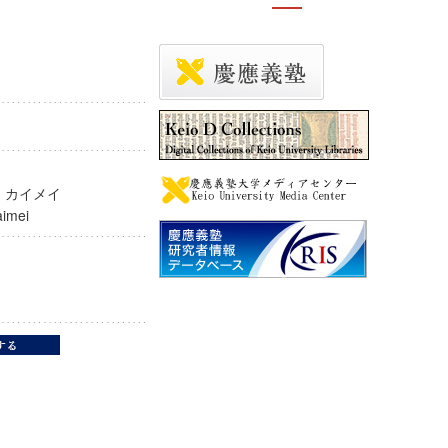
明
 ノ カイメイ
 kaimei
nt
授