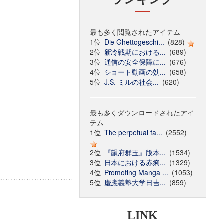
最も多く閲覧されたアイテム
1位
Die Ghettogeschi...
(828)
2位
新冷戦期における...
(689)
3位
通信の安全保障に...
(676)
4位
ショート動画の効...
(658)
5位
J.S. ミルの社会...
(620)
最も多くダウンロードされたアイ
テム
1位
The perpetual fa...
(2552)
2位
『韻府群玉』版本...
(1534)
3位
日本における赤痢...
(1329)
4位
Promoting Manga ...
(1053)
5位
慶應義塾大学日吉...
(859)
LINK