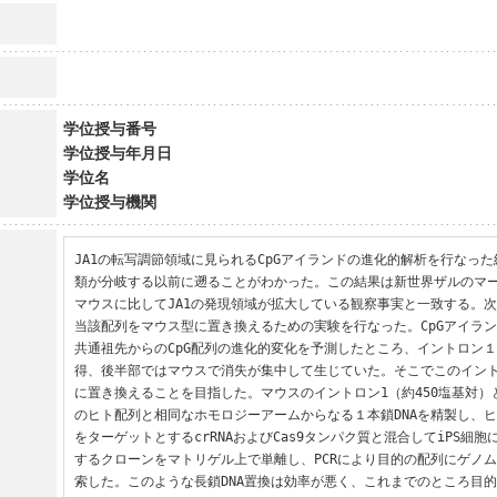
学位授与番号
学位授与年月日
学位名
学位授与機関
JA1の転写調節領域に見られるCpGアイランドの進化的解析を行なった
類が分岐する以前に遡ることがわかった。この結果は新世界ザルのマ
マウスに比してJA1の発現領域が拡大している観察事実と一致する。次に
当該配列をマウス型に置き換えるための実験を行なった。CpGアイラ
共通祖先からのCpG配列の進化的変化を予測したところ、イントロン
得、後半部ではマウスで消失が集中して生じていた。そこでこのイン
に置き換えることを目指した。マウスのイントロン1（約450塩基対）と
のヒト配列と相同なホモロジーアームからなる１本鎖DNAを精製し、
をターゲットとするcrRNAおよびCas9タンパク質と混合してiPS細
するクローンをマトリゲル上で単離し、PCRにより目的の配列にゲノ
索した。このような長鎖DNA置換は効率が悪く、これまでのところ目