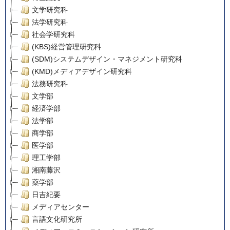
文学研究科
法学研究科
社会学研究科
(KBS)経営管理研究科
(SDM)システムデザイン・マネジメント研究科
(KMD)メディアデザイン研究科
法務研究科
文学部
経済学部
法学部
商学部
医学部
理工学部
湘南藤沢
薬学部
日吉紀要
メディアセンター
言語文化研究所