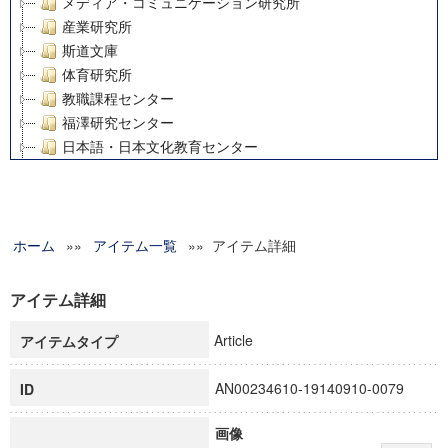
メディア・コミュニケーション研究所
産業研究所
斯道文庫
体育研究所
教職課程センター
福澤研究センター
日本語・日本文化教育センター
アート・センター
外国語教育研究センター
デジタルメディア・コンテンツ統合研究センター
ホーム
»»
グローバルリサーチインスティテュート
アイテム一覧
»» アイテム詳細
塾内助成報告書
科学研究費補助金研究成果報告書
アイテム詳細
21世紀COEプログラム
Article
アイテムタイプ
慶應義塾大学グローバルCOEプログラム市民社会ガバナンス
慶應義塾大学グローバルCOEプログラム論理と感性の先端的
AN00234610-19140910-0079
ID
博士課程教育リーディングプログラム「超成熟社会発展のサ
学術雑誌掲載論文等(8)
画像
その他