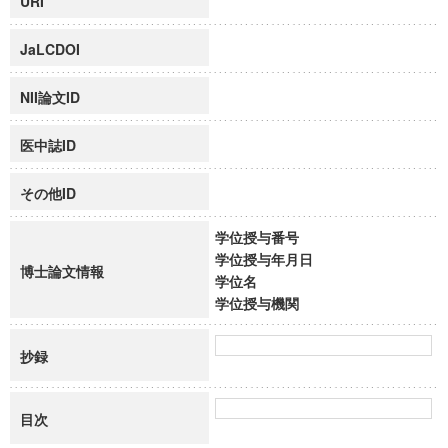
URI
JaLCDOI
NII論文ID
医中誌ID
その他ID
学位授与番号
学位授与年月日
博士論文情報
学位名
学位授与機関
抄録
目次