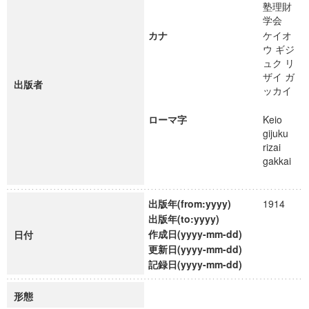
塾理財
学会
カナ
ケイオ
ウ ギジ
ュク リ
ザイ ガ
出版者
ッカイ
ローマ字
Keio
gijuku
rizai
gakkai
出版年(from:yyyy)
1914
出版年(to:yyyy)
作成日(yyyy-mm-dd)
日付
更新日(yyyy-mm-dd)
記録日(yyyy-mm-dd)
形態