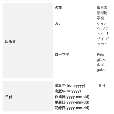
名前
慶應義
塾理財
学会
カナ
ケイオ
ウ ギジ
ュク リ
ザイ ガ
出版者
ッカイ
ローマ字
Keio
gijuku
rizai
gakkai
出版年(from:yyyy)
1914
出版年(to:yyyy)
作成日(yyyy-mm-dd)
日付
更新日(yyyy-mm-dd)
記録日(yyyy-mm-dd)