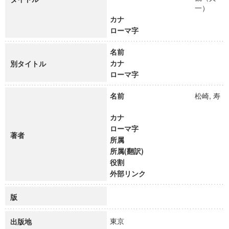
一）
カナ
ローマ字
名前
カナ
別タイトル
ローマ字
名前
松崎, 寿
カナ
ローマ字
著者
所属
所属(翻訳)
役割
外部リンク
版
東京
出版地