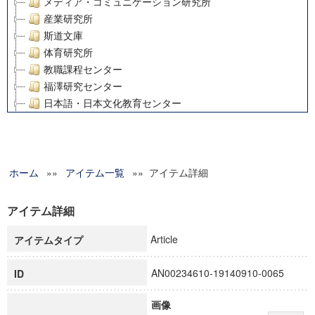
メディア・コミュニケーション研究所
産業研究所
斯道文庫
体育研究所
教職課程センター
福澤研究センター
日本語・日本文化教育センター
アート・センター
外国語教育研究センター
デジタルメディア・コンテンツ統合研究センター
ホーム
»»
グローバルリサーチインスティテュート
アイテム一覧
»» アイテム詳細
塾内助成報告書
科学研究費補助金研究成果報告書
アイテム詳細
21世紀COEプログラム
Article
アイテムタイプ
慶應義塾大学グローバルCOEプログラム市民社会ガバナンス
慶應義塾大学グローバルCOEプログラム論理と感性の先端的
AN00234610-19140910-0065
ID
博士課程教育リーディングプログラム「超成熟社会発展のサ
学術雑誌掲載論文等(8)
画像
その他