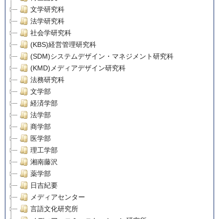
文学研究科
法学研究科
社会学研究科
(KBS)経営管理研究科
(SDM)システムデザイン・マネジメント研究科
(KMD)メディアデザイン研究科
法務研究科
文学部
経済学部
法学部
商学部
医学部
理工学部
湘南藤沢
薬学部
日吉紀要
メディアセンター
言語文化研究所