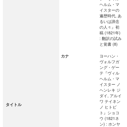
ヘルム・マ
イスターの
遍歴時代, あ
るいは諦念
の人々』初
稿 (1821年)
: 翻訳の試み
と覚書 (8)
カナ
ヨーハン・
ヴォルフガ
ング・ゲー
テ『ヴィル
ヘルム・マ
イスター ノ
ヘンレキ ジ
ダイ, アルイ
ワ テイネン
タイトル
ノ ヒトビ
ト』ショコ
ウ (1821ネ
ン) : ホンヤ