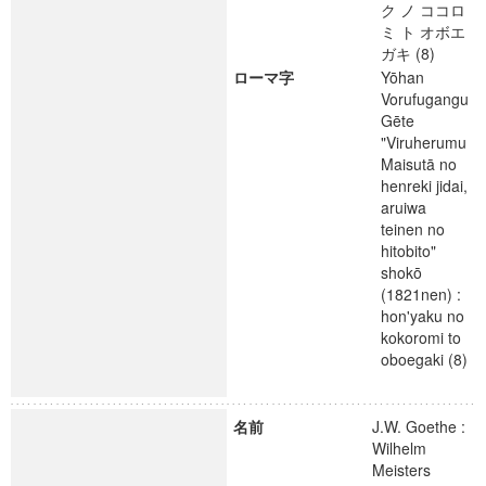
ク ノ ココロ
ミ ト オボエ
ガキ (8)
ローマ字
Yōhan
Vorufugangu
Gēte
"Viruherumu
Maisutā no
henreki jidai,
aruiwa
teinen no
hitobito"
shokō
(1821nen) :
hon'yaku no
kokoromi to
oboegaki (8)
名前
J.W. Goethe :
Wilhelm
Meisters