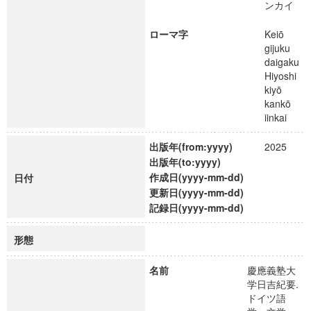
ンカイ
ローマ字
Keiō
gijuku
daigaku
Hiyoshi
kiyō
kankō
iinkai
出版年(from:yyyy)
2025
出版年(to:yyyy)
作成日(yyyy-mm-dd)
日付
更新日(yyyy-mm-dd)
記録日(yyyy-mm-dd)
形態
名前
慶應義塾大
学日吉紀要.
ドイツ語