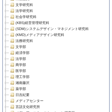
文学研究科
法学研究科
社会学研究科
(KBS)経営管理研究科
(SDM)システムデザイン・マネジメント研究科
(KMD)メディアデザイン研究科
法務研究科
文学部
経済学部
法学部
商学部
医学部
理工学部
湘南藤沢
薬学部
日吉紀要
メディアセンター
言語文化研究所