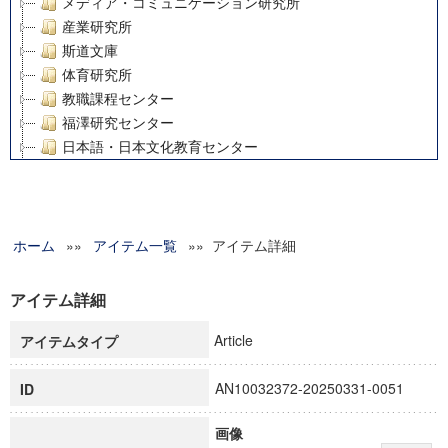
メディア・コミュニケーション研究所
産業研究所
斯道文庫
体育研究所
教職課程センター
福澤研究センター
日本語・日本文化教育センター
アート・センター
外国語教育研究センター
デジタルメディア・コンテンツ統合研究センター
ホーム
»»
グローバルリサーチインスティテュート
アイテム一覧
»» アイテム詳細
塾内助成報告書
科学研究費補助金研究成果報告書
アイテム詳細
21世紀COEプログラム
Article
アイテムタイプ
慶應義塾大学グローバルCOEプログラム市民社会ガバナンス
慶應義塾大学グローバルCOEプログラム論理と感性の先端的
AN10032372-20250331-0051
ID
博士課程教育リーディングプログラム「超成熟社会発展のサ
学術雑誌掲載論文等(8)
画像
その他