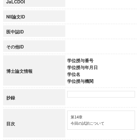
JaLCDOI
NII論文ID
医中誌ID
その他ID
学位授与番号
学位授与年月日
博士論文情報
学位名
学位授与機関
抄録
第14章

目次
今回の試訳について