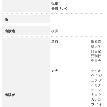
役割
外部リンク
版
横浜
出版地
名前
慶應義
塾大学
日吉紀
要刊行
委員会
カナ
ケイオ
ウ ギジ
ュク ダ
イガク
ヒヨシ
キヨウ
出版者
カンコ
ウ イイ