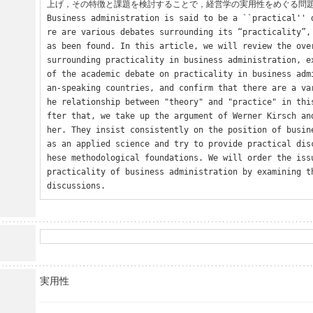
上げ，その特徴と課題を検討することで，経営学の実用性をめぐる問題
Business administration is said to be a ``practical'' 
re are various debates surrounding its “practicality”,
as been found. In this article, we will review the over
surrounding practicality in business administration, ex
of the academic debate on practicality in business adm
an-speaking countries, and confirm that there are a va
he relationship between "theory" and "practice" in thi
fter that, we take up the argument of Werner Kirsch an
her. They insist consistently on the position of busine
as an applied science and try to provide practical dis
hese methodological foundations. We will order the issu
practicality of business administration by examining th
discussions.
実用性