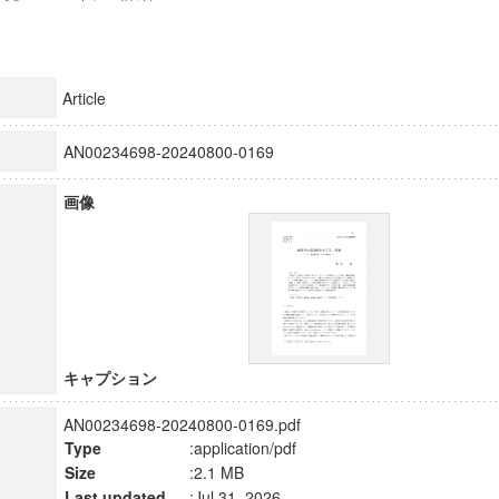
Article
AN00234698-20240800-0169
画像
キャプション
AN00234698-20240800-0169.pdf
Type
:application/pdf
Size
:2.1 MB
Last updated
:Jul 31, 2026