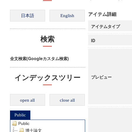
アイテム詳細
アイテムタイプ
検索
ID
全文検索(Googleカスタム検索)
インデックスツリー
プレビュー
open all
close all
Public
Public
博士論文