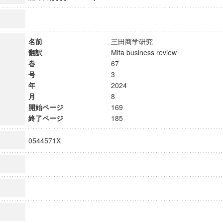
名前
三田商学研究
翻訳
Mita business review
巻
67
号
3
年
2024
月
8
開始ページ
169
終了ページ
185
0544571X