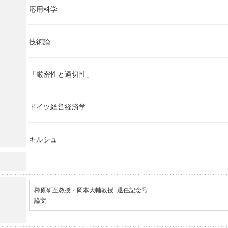
応用科学
技術論
「厳密性と適切性」
ドイツ経営経済学
キルシュ
榊原研互教授・岡本大輔教授 退任記念号

論文