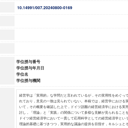
10.14991/007.20240800-0169
学位授与番号
学位授与年月日
学位名
学位授与機関
経営学は「実用的」な学問だと言われているが，その実用性をめぐっ
れており，意見の一致は見られていない。本稿では，経営学における
いて，その概要を確認した上で，ドイツ語圏の経営経済学における実
討し，「理論」と「実践」の関係について多様な見解が見られること
ドイツ経営経済学において一貫して応用科学としての経営経済学とい
理論的基礎に基づきつつ，実用的な議論の提供を目指す，キルシュと