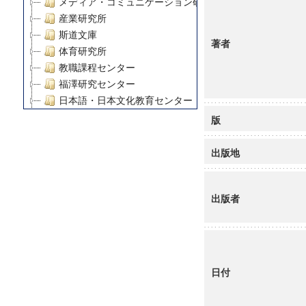
メディア・コミュニケーション研究所
産業研究所
斯道文庫
著者
体育研究所
教職課程センター
福澤研究センター
日本語・日本文化教育センター
アート・センター
版
外国語教育研究センター
デジタルメディア・コンテンツ統合研究センター
出版地
グローバルリサーチインスティテュート
塾内助成報告書
出版者
科学研究費補助金研究成果報告書
21世紀COEプログラム
慶應義塾大学グローバルCOEプログラム市民社会ガバナ
慶應義塾大学グローバルCOEプログラム論理と感性の先
博士課程教育リーディングプログラム「超成熟社会発展
日付
学術雑誌掲載論文等(8)
その他