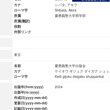
カナ
シバタ, アキラ
ローマ字
Shibata, Akira
所属
慶應義塾大学商学部
所属(翻訳)
役割
外部リンク
東京
名前
慶應義塾大学出版会
カナ
ケイオウ ギジュク ダイガク シ
ローマ字
Keiō gijuku daigaku shuppankai
ンス教育研究センター
出版年(from:yyyy)
2024
端的教育研究拠点
出版年(to:yyyy)
のサイエンス」
作成日(yyyy-mm-dd)
更新日(yyyy-mm-dd)
記録日(yyyy-mm-dd)