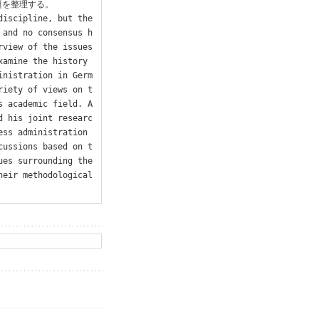
を整理する。

discipline, but the
 and no consensus h
view of the issues 
amine the history 
inistration in Germ
riety of views on t
s academic field. A
d his joint researc
ss administration 
cussions based on t
es surrounding the 
eir methodological 