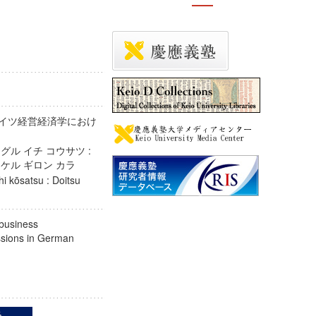
ドイツ経営経済学におけ
グル イチ コウサツ :
オケル ギロン カラ
hi kōsatsu : Doitsu
ara
 business
ussions in German