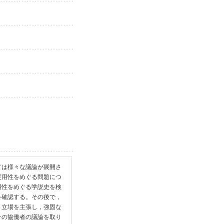
ては様々な議論が展開さ
実用性をめぐる問題につ
用性をめぐる学説史を検
を確認する。その後で，
う立場を主張し，強固な
その協働者の議論を取り