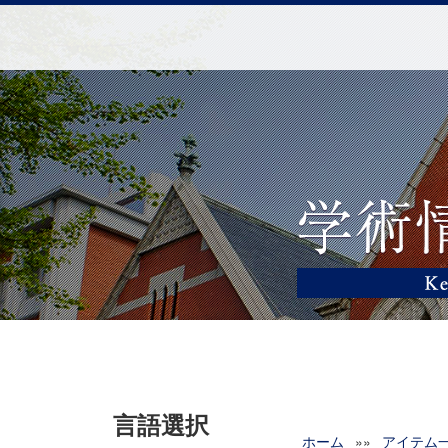
言語選択
ホーム
»»
アイテム