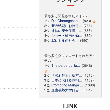
最も多く閲覧されたアイテム
1位
Die Ghettogeschi...
(823)
2位
新冷戦期における...
(766)
3位
通信の安全保障に...
(663)
4位
ショート動画の効...
(639)
5位
J.S. ミルの社会...
(490)
最も多くダウンロードされたアイ
テム
1位
The perpetual fa...
(2646)
2位
『韻府群玉』版本...
(1518)
3位
日本における赤痢...
(1109)
4位
Promoting Manga ...
(1096)
5位
慶應義塾大学日吉...
(854)
LINK