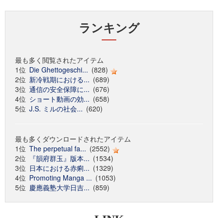
ランキング
最も多く閲覧されたアイテム
1位
Die Ghettogeschi...
(828)
2位
新冷戦期における...
(689)
3位
通信の安全保障に...
(676)
4位
ショート動画の効...
(658)
5位
J.S. ミルの社会...
(620)
最も多くダウンロードされたアイテム
1位
The perpetual fa...
(2552)
2位
『韻府群玉』版本...
(1534)
3位
日本における赤痢...
(1329)
4位
Promoting Manga ...
(1053)
5位
慶應義塾大学日吉...
(859)