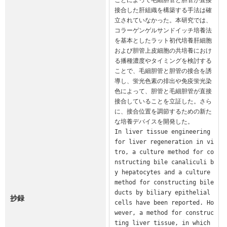
接合した肝組織を構築する手法は確
立されていなかった。本研究では、
コラーゲンゲルサンドイッチ培養法
を基本としたラット初代培養肝細胞
および胆管上皮細胞の共培養におけ
る播種濃度やタイミングを検討する
ことで、毛細胆管と胆管の接合を誘
導し、蛍光色素の排出や免疫蛍光染
色によって、胆管と毛細胆管が直接
接合していることを立証した。さら
に、接合位置を調節するための新た
な培養デバイスを開発した。

In liver tissue engineering 
for liver regeneration in vi
tro, a culture method for co
nstructing bile canaliculi b
y hepatocytes and a culture 
method for constructing bile 
ducts by biliary epithelial 
抄録
cells have been reported. Ho
wever, a method for construc
ting liver tissue, in which 