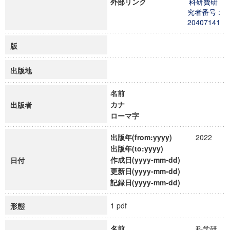
外部リンク
科研費研
究者番号 :
20407141
版
出版地
名前
カナ
出版者
ローマ字
出版年(from:yyyy)
2022
出版年(to:yyyy)
作成日(yyyy-mm-dd)
日付
更新日(yyyy-mm-dd)
記録日(yyyy-mm-dd)
1 pdf
形態
名前
科学研