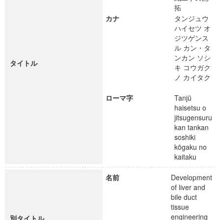
拓
カナ
タンジュウ
ハイセツ オ
ジツゲンス
ル カン・タ
ンカン ソシ
タイトル
キ コウガク
ノ カイタク
ローマ字
Tanjū
haisetsu o
jitsugensuru
kan tankan
soshiki
kōgaku no
kaitaku
名前
Development
of liver and
bile duct
tissue
engineering
別タイトル