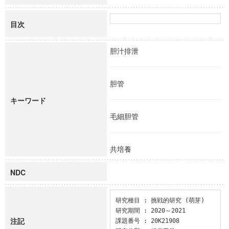
目次
胆汁排泄
胆管
キーワード
毛細胆管
共培養
NDC
研究種目 : 挑戦的研究 (萌芽)

研究期間 : 2020～2021

注記
課題番号 : 20K21908
