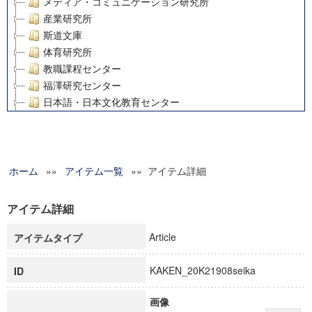
メディア・コミュニケーション研究所
産業研究所
斯道文庫
体育研究所
教職課程センター
福澤研究センター
日本語・日本文化教育センター
アート・センター
外国語教育研究センター
デジタルメディア・コンテンツ統合研究センター
ホーム
»»
グローバルリサーチインスティテュート
アイテム一覧
»» アイテム詳細
塾内助成報告書
科学研究費補助金研究成果報告書
アイテム詳細
21世紀COEプログラム
Article
アイテムタイプ
慶應義塾大学グローバルCOEプログラム市民社会ガバナンス
慶應義塾大学グローバルCOEプログラム論理と感性の先端的
KAKEN_20K21908seika
ID
博士課程教育リーディングプログラム「超成熟社会発展のサ
学術雑誌掲載論文等(8)
画像
その他