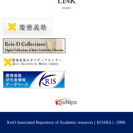
LINK
KeiO Associated Repository of Academic resources ( KOARA ) -2008-