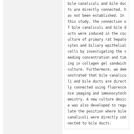
bile canaliculi and bile duc
ts are directly connected, h
as not been established. In 
this study, the connection o
f bile canaliculi and bile d
ucts were induced in the coc
ulture of primary rat hepato
cytes and biliary epithelial 
cells by investigating the s
eeding concentration and tim
ing in collagen gel sandwich 
culture. Furthermore, we dem
onstrated that bile canalicu
li and bile ducts are direct
ly connected using fluoresce
nce imaging and immunocytoch
emistry. A new culture devic
e was also developed to regu
late the position where bile 
canaliculi were directly con
nected to bile ducts.