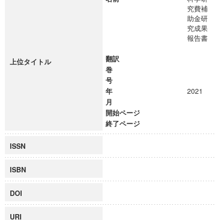
究費補
助金研
究成果
報告書
翻訳
上位タイトル
巻
号
年
2021
月
開始ページ
終了ページ
ISSN
ISBN
DOI
URI