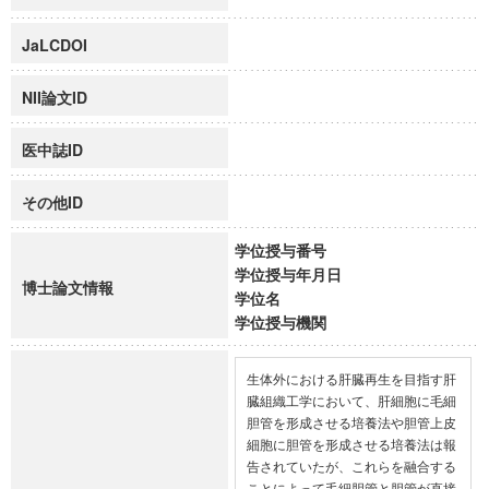
JaLCDOI
NII論文ID
医中誌ID
その他ID
学位授与番号
学位授与年月日
博士論文情報
学位名
学位授与機関
生体外における肝臓再生を目指す肝
臓組織工学において、肝細胞に毛細
胆管を形成させる培養法や胆管上皮
細胞に胆管を形成させる培養法は報
告されていたが、これらを融合する
ことによって毛細胆管と胆管が直接