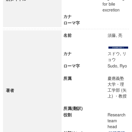
for bile
excretion
カナ
ローマ字
名前
須藤, 亮
カナ
スドウ, リ
ョウ
ローマ字
Sudo, Ryo
所属
慶應義塾
大学・理
工学部 (矢
著者
上) ・教授
所属(翻訳)
役割
Research
team
head