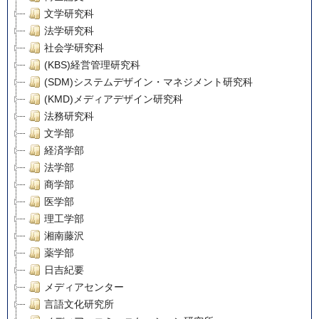
文学研究科
法学研究科
社会学研究科
(KBS)経営管理研究科
(SDM)システムデザイン・マネジメント研究科
(KMD)メディアデザイン研究科
法務研究科
文学部
経済学部
法学部
商学部
医学部
理工学部
湘南藤沢
薬学部
日吉紀要
メディアセンター
言語文化研究所