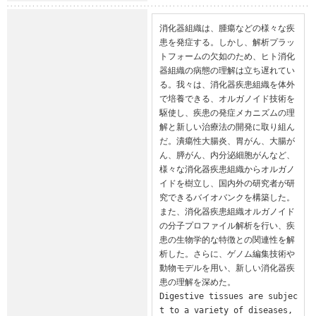
消化器組織は、腫瘍などの様々な疾
患を発症する。しかし、解析プラッ
トフォームの欠如のため、ヒト消化
器組織の病態の理解は立ち遅れてい
る。我々は、消化器疾患組織を体外
で培養できる、オルガノイド技術を
駆使し、疾患の発症メカニズムの理
解と新しい治療法の開発に取り組ん
だ。潰瘍性大腸炎、胃がん、大腸が
ん、膵がん、内分泌細胞がんなど、
様々な消化器疾患組織からオルガノ
イドを樹立し、国内外の研究者が研
究できるバイオバンクを構築した。
また、消化器疾患組織オルガノイド
の分子プロファイル解析を行い、疾
患の生物学的な特徴との関連性を解
析した。さらに、ゲノム編集技術や
動物モデルを用い、新しい消化器疾
患の理解を深めた。

Digestive tissues are subjec
t to a variety of diseases, 