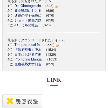
最も多く閲覧されたアイテム
1位
Die Ghettogeschi...
(828)
2位
新冷戦期における...
(689)
3位
通信の安全保障に...
(676)
4位
ショート動画の効...
(658)
5位
J.S. ミルの社会...
(620)
最も多くダウンロードされたアイテム
1位
The perpetual fa...
(2552)
2位
『韻府群玉』版本...
(1534)
3位
日本における赤痢...
(1329)
4位
Promoting Manga ...
(1053)
5位
慶應義塾大学日吉...
(859)
LINK