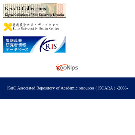
KeiO Associated Repository of Academic resources ( KOARA ) -2008-