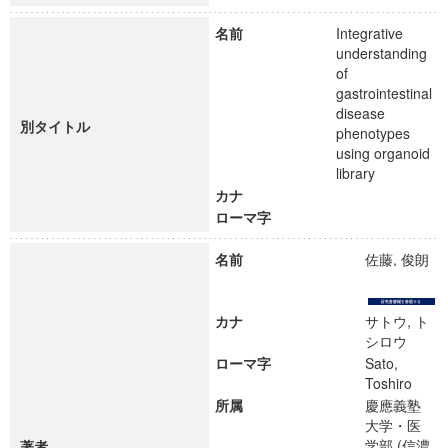
名前
Integrative
understanding
of
gastrointestinal
disease
別タイトル
phenotypes
using organoid
library
カナ
ローマ字
名前
佐藤, 俊朗
カナ
サトウ, ト
シロウ
ローマ字
Sato,
Toshiro
所属
慶應義塾
大学・医
学部 (信濃
著者