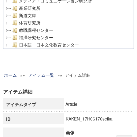
メディア・コミュニケーション研究所
産業研究所
斯道文庫
体育研究所
教職課程センター
福澤研究センター
日本語・日本文化教育センター
アート・センター
外国語教育研究センター
デジタルメディア・コンテンツ統合研究センター
ホーム
»»
グローバルリサーチインスティテュート
アイテム一覧
»» アイテム詳細
塾内助成報告書
科学研究費補助金研究成果報告書
アイテム詳細
21世紀COEプログラム
Article
アイテムタイプ
慶應義塾大学グローバルCOEプログラム市民社会ガバナンス
慶應義塾大学グローバルCOEプログラム論理と感性の先端的
KAKEN_17H06176seika
ID
博士課程教育リーディングプログラム「超成熟社会発展のサ
学術雑誌掲載論文等(8)
画像
その他