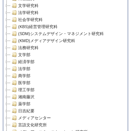
文学研究科
法学研究科
社会学研究科
(KBS)経営管理研究科
(SDM)システムデザイン・マネジメント研究科
(KMD)メディアデザイン研究科
法務研究科
文学部
経済学部
法学部
商学部
医学部
理工学部
湘南藤沢
薬学部
日吉紀要
メディアセンター
言語文化研究所