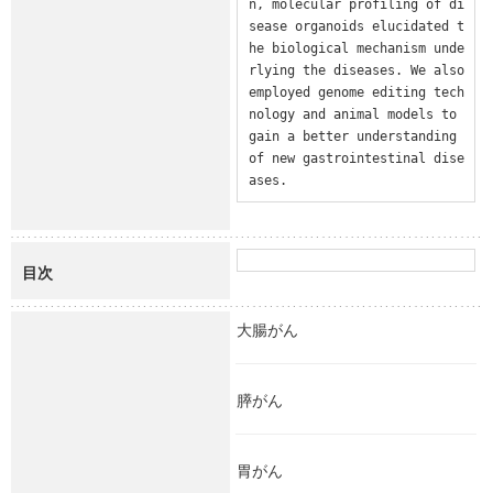
n, molecular profiling of di
sease organoids elucidated t
he biological mechanism unde
rlying the diseases. We also 
employed genome editing tech
nology and animal models to 
gain a better understanding 
of new gastrointestinal dise
ases.
目次
大腸がん
膵がん
胃がん