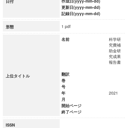
作成日(yyyy-mm-dd)
日付
更新日(yyyy-mm-dd)
記録日(yyyy-mm-dd)
1 pdf
形態
名前
科学研
究費補
助金研
究成果
報告書
翻訳
上位タイトル
巻
号
年
2021
月
開始ページ
終了ページ
ISSN