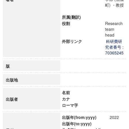
町) ・教授
所属(翻訳)
役割
Research
team
head
外部リンク
科研費研
究者番号 :
70365245
版
出版地
名前
カナ
出版者
ローマ字
出版年(from:yyyy)
2022
出版年(to:yyyy)