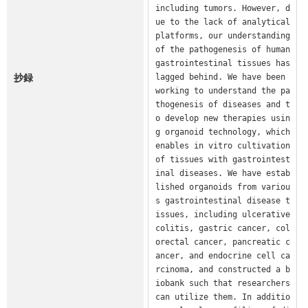
including tumors. However, d
ue to the lack of analytical 
platforms, our understanding 
of the pathogenesis of human 
gastrointestinal tissues has 
抄録
lagged behind. We have been 
working to understand the pa
thogenesis of diseases and t
o develop new therapies usin
g organoid technology, which 
enables in vitro cultivation 
of tissues with gastrointest
inal diseases. We have estab
lished organoids from variou
s gastrointestinal disease t
issues, including ulcerative 
colitis, gastric cancer, col
orectal cancer, pancreatic c
ancer, and endocrine cell ca
rcinoma, and constructed a b
iobank such that researchers 
can utilize them. In additio