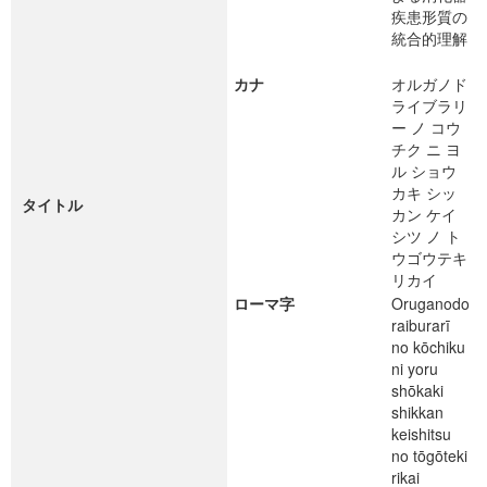
疾患形質の
統合的理解
カナ
オルガノド
ライブラリ
ー ノ コウ
チク ニ ヨ
ル ショウ
カキ シッ
タイトル
カン ケイ
シツ ノ ト
ウゴウテキ
リカイ
ローマ字
Oruganodo
raiburarī
no kōchiku
ni yoru
shōkaki
shikkan
keishitsu
no tōgōteki
rikai