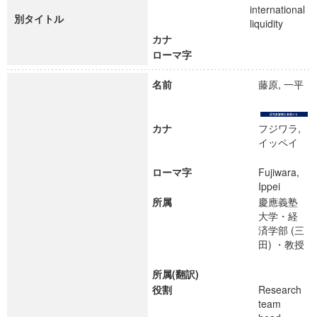
international
別タイトル
liquidity
カナ
ローマ字
名前
藤原, 一平
カナ
フジワラ,
イッペイ
ローマ字
Fujiwara,
Ippei
所属
慶應義塾
大学・経
済学部 (三
田) ・教授
所属(翻訳)
役割
Research
team