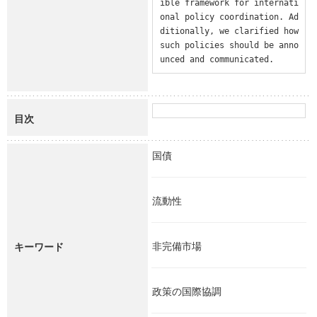
ible framework for internati
onal policy coordination. Ad
ditionally, we clarified how 
such policies should be anno
unced and communicated.
目次
国債
流動性
非完備市場
キーワード
政策の国際協調