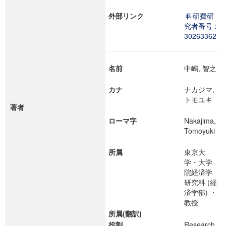
外部リンク
科研費研
究者番号 :
30263362
名前
中嶋, 智之
カナ
ナカジマ,
トモユキ
著者
ローマ字
Nakajima,
Tomoyuki
所属
東京大
学・大学
院経済学
研究科 (経
済学部) ・
教授
所属(翻訳)
役割
Research