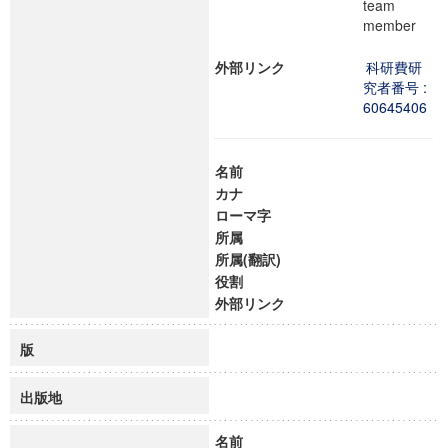
team
member
外部リンク
科研費研
究者番号 :
60645406
名前
カナ
ローマ字
所属
所属(翻訳)
役割
外部リンク
版
出版地
名前