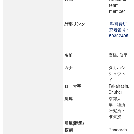
team
member
外部リンク
科研費研
究者番号 :
50362405
名前
高橋, 修平
カナ
タカハシ,
シュウヘ
イ
ローマ字
Takahashi,
Shuhei
所属
京都大
学・経済
研究所・
准教授
所属(翻訳)
役割
Research