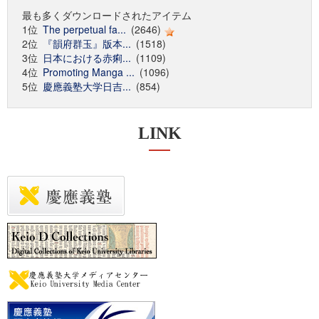
最も多くダウンロードされたアイテム
1位
The perpetual fa...
(2646)
2位
『韻府群玉』版本...
(1518)
3位
日本における赤痢...
(1109)
4位
Promoting Manga ...
(1096)
5位
慶應義塾大学日吉...
(854)
LINK