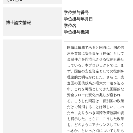
学位授与番号
学位授与年月日
博士論文情報
学位名
学位授与機関
国債は債務であると同時に、国の信
用を背景に安全資産（担保）として
金融仲介を円滑化させる役割も果た
している。本プロジェクトでは、ま
ず、国債の安全資産としての役割を
理論的に明らかにした。さらに、先
進国の国債残高が増大の一途を辿る
中、これを可能としてきた国際的な
資金フローに変化の兆しが窺われ
る。こうした問題は、個別国の政策
だけで解消することは難しい。この
ため、ありうべき国際政策協調の姿
も提示した。さらに、こうした政策
を、どのようにアナウンスしていく
べきか、といった点についても明ら