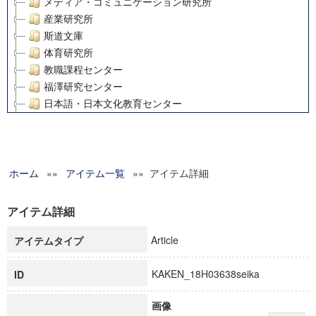
メディア・コミュニケーション研究所
産業研究所
斯道文庫
体育研究所
教職課程センター
福澤研究センター
日本語・日本文化教育センター
アート・センター
外国語教育研究センター
デジタルメディア・コンテンツ統合研究センター
ホーム
»»
グローバルリサーチインスティテュート
アイテム一覧
»» アイテム詳細
塾内助成報告書
科学研究費補助金研究成果報告書
アイテム詳細
21世紀COEプログラム
Article
アイテムタイプ
慶應義塾大学グローバルCOEプログラム市民社会ガバナンス
慶應義塾大学グローバルCOEプログラム論理と感性の先端的
KAKEN_18H03638seika
ID
博士課程教育リーディングプログラム「超成熟社会発展のサ
学術雑誌掲載論文等(8)
画像
その他