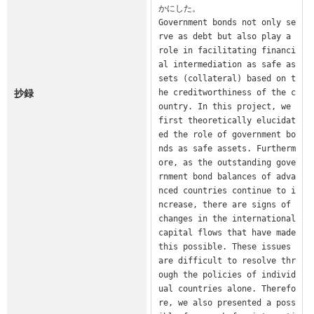
かにした。

Government bonds not only se
rve as debt but also play a 
role in facilitating financi
al intermediation as safe as
sets (collateral) based on t
抄録
he creditworthiness of the c
ountry. In this project, we 
first theoretically elucidat
ed the role of government bo
nds as safe assets. Furtherm
ore, as the outstanding gove
rnment bond balances of adva
nced countries continue to i
ncrease, there are signs of 
changes in the international 
capital flows that have made 
this possible. These issues 
are difficult to resolve thr
ough the policies of individ
ual countries alone. Therefo
re, we also presented a poss