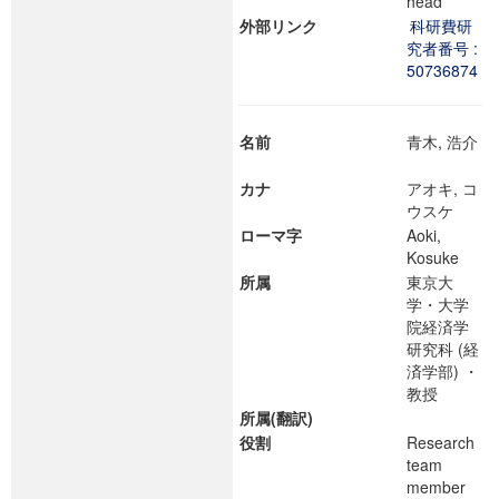
head
外部リンク
科研費研
究者番号 :
50736874
名前
青木, 浩介
カナ
アオキ, コ
ウスケ
ローマ字
Aoki,
Kosuke
所属
東京大
学・大学
院経済学
研究科 (経
済学部) ・
教授
所属(翻訳)
役割
Research
team
member