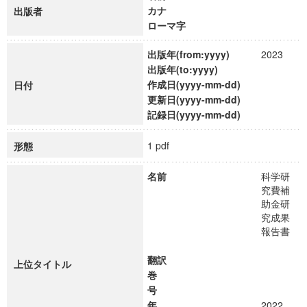
カナ
出版者
ローマ字
出版年(from:yyyy)
2023
出版年(to:yyyy)
作成日(yyyy-mm-dd)
日付
更新日(yyyy-mm-dd)
記録日(yyyy-mm-dd)
1 pdf
形態
名前
科学研
究費補
助金研
究成果
報告書
翻訳
上位タイトル
巻
号
年
2022