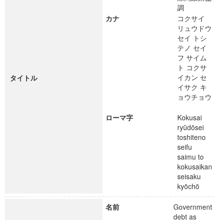
調
カナ
コクサイ
リュウドウ
セイ トシ
テノ セイ
フ サイム
ト コクサ
イカン セ
タイトル
イサク キ
ョウチョウ
ローマ字
Kokusai
ryūdōsei
toshiteno
seifu
saimu to
kokusaikan
seisaku
kyōchō
名前
Government
debt as