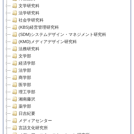
文学研究科
法学研究科
社会学研究科
(KBS)経営管理研究科
(SDM)システムデザイン・マネジメント研究科
(KMD)メディアデザイン研究科
法務研究科
文学部
経済学部
法学部
商学部
医学部
理工学部
湘南藤沢
薬学部
日吉紀要
メディアセンター
言語文化研究所