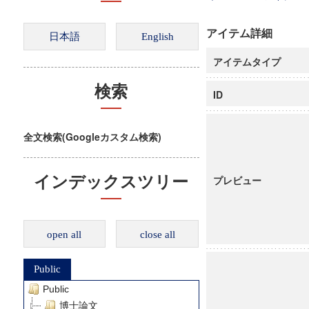
アイテム詳細
アイテムタイプ
検索
ID
全文検索(Googleカスタム検索)
インデックスツリー
プレビュー
open all
close all
Public
Public
博士論文