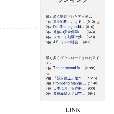
最も多く閲覧されたアイテム
1位
新冷戦期における...
(910)
2位
Die Ghettogeschi...
(810)
3位
通信の安全保障に...
(643)
4位
ショート動画の効...
(623)
5位
J.S. ミルの社会...
(460)
最も多くダウンロードされたアイ
テム
1位
The perpetual fa...
(2788)
2位
『韻府群玉』版本...
(1515)
3位
Promoting Manga ...
(1140)
4位
日本における赤痢...
(900)
5位
慶應義塾大学日吉...
(894)
LINK