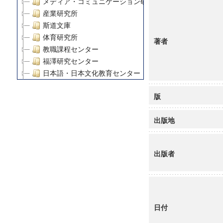
メディア・コミュニケーション研究所
産業研究所
斯道文庫
体育研究所
著者
教職課程センター
福澤研究センター
日本語・日本文化教育センター
アート・センター
版
外国語教育研究センター
デジタルメディア・コンテンツ統合研究センター
出版地
グローバルリサーチインスティテュート
塾内助成報告書
科学研究費補助金研究成果報告書
出版者
21世紀COEプログラム
慶應義塾大学グローバルCOEプログラム市民社会ガバナ
慶應義塾大学グローバルCOEプログラム論理と感性の先
博士課程教育リーディングプログラム「超成熟社会発展
学術雑誌掲載論文等(8)
日付
その他