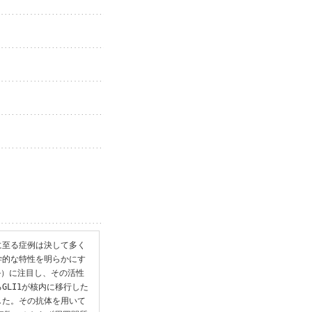
に至る症例は決して多く
学的な特性を明らかにす
ナル）に注目し、その活性
GLI1が核内に移行した
した。その抗体を用いて