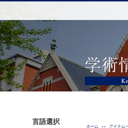
言語選択
ホーム
»»
アイテム