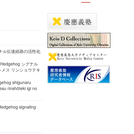
グナル伝達経路の活性化
edgehog シグナル
 シメス リンショウテキ
gehog shigunaru
su rinshōteki igi no
f Hedgehog signaling