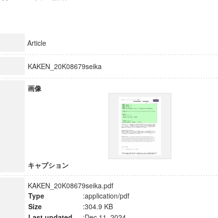
Article
KAKEN_20K08679seika
画像
キャプション
KAKEN_20K08679seika.pdf
Type
:application/pdf
Size
:304.9 KB
Last updated
:Dec 11, 2024