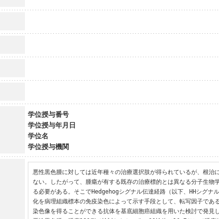
学位授与番号
学位授与年月日
学位名
学位授与機関
悪性黒色腫に対しては近年種々の治療選択肢が得られているが、根治
ない。したがって、腫瘍が有する既存の治療標的とは異なる分子生物
る必要がある。そこでHedgehogシグナル伝達経路（以下、HHシグ
化を病理組織標本の免疫染色によって示す手段として、転写因子である
染色像を得ることができる抗体を基底細胞癌組織を用いた検討で発見