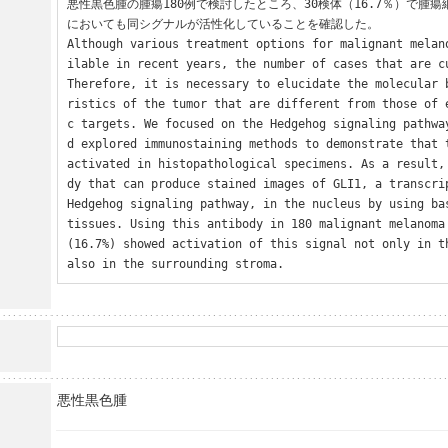
悪性黒色腫の腫瘍180例で検討したところ、30検体（16.7％）で腫
においても同シグナルが活性化していることを確認した。

Although various treatment options for malignant melan
ilable in recent years, the number of cases that are cu
Therefore, it is necessary to elucidate the molecular 
ristics of the tumor that are different from those of 
c targets. We focused on the Hedgehog signaling pathwa
d explored immunostaining methods to demonstrate that t
activated in histopathological specimens. As a result,
dy that can produce stained images of GLI1, a transcrip
Hedgehog signaling pathway, in the nucleus by using bas
tissues. Using this antibody in 180 malignant melanoma 
(16.7%) showed activation of this signal not only in th
also in the surrounding stroma.
悪性黒色腫