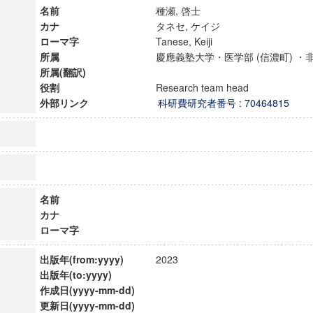
名前
種瀬, 啓士
カナ
タネセ, ケイジ
ローマ字
Tanese, Keiji
所属
慶應義塾大学・医学部 (信濃町) 
所属(翻訳)
役割
Research team head
外部リンク
科研費研究者番号 : 70464815
名前
カナ
ローマ字
ンス教育研究センター
端的教育研究拠点
出版年(from:yyyy)
2023
のサイエンス」
出版年(to:yyyy)
作成日(yyyy-mm-dd)
更新日(yyyy-mm-dd)