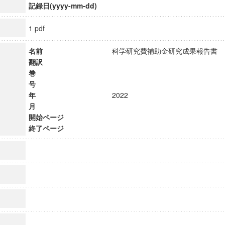
記録日(yyyy-mm-dd)
1 pdf
名前
科学研究費補助金研究成果報告
翻訳
巻
号
年
2022
月
開始ページ
終了ページ