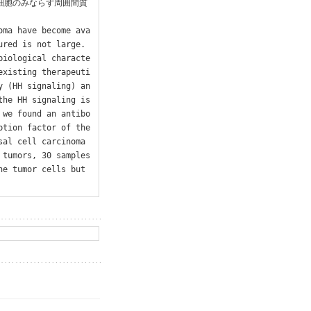
瘍細胞のみならず周囲間質
oma have become ava
red is not large. 
biological characte
existing therapeuti
y (HH signaling) an
he HH signaling is 
 we found an antibo
tion factor of the 
al cell carcinoma 
tumors, 30 samples 
e tumor cells but 