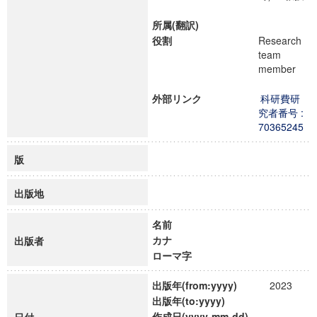
所属(翻訳)
役割
Research
team
member
外部リンク
科研費研
究者番号 :
70365245
版
出版地
名前
カナ
出版者
ローマ字
出版年(from:yyyy)
2023
出版年(to:yyyy)
作成日(yyyy-mm-dd)