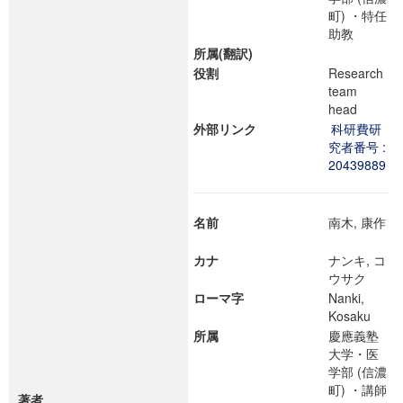
町) ・特任
助教
所属(翻訳)
役割
Research
team
head
外部リンク
科研費研
究者番号 :
20439889
名前
南木, 康作
カナ
ナンキ, コ
ウサク
ローマ字
Nanki,
Kosaku
所属
慶應義塾
大学・医
学部 (信濃
町) ・講師
著者