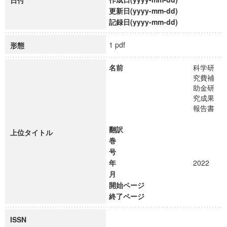
日付
更新日(yyyy-mm-dd)
記録日(yyyy-mm-dd)
1 pdf
形態
名前
科学研
究費補
助金研
究成果
報告書
翻訳
上位タイトル
巻
号
年
2022
月
開始ページ
終了ページ
ISSN