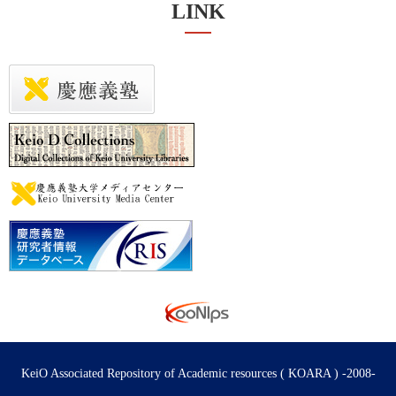
LINK
KeiO Associated Repository of Academic resources ( KOARA ) -2008-