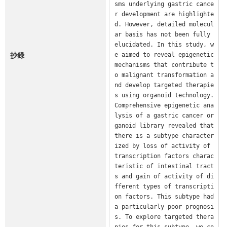
sms underlying gastric cance
r development are highlighte
d. However, detailed molecul
ar basis has not been fully 
elucidated. In this study, w
抄録
e aimed to reveal epigenetic 
mechanisms that contribute t
o malignant transformation a
nd develop targeted therapie
s using organoid technology.

Comprehensive epigenetic ana
lysis of a gastric cancer or
ganoid library revealed that 
there is a subtype character
ized by loss of activity of 
transcription factors charac
teristic of intestinal tract
s and gain of activity of di
fferent types of transcripti
on factors. This subtype had 
a particularly poor prognosi
s. To explore targeted thera
pies for this subtype, we co