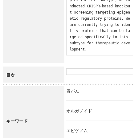
nducted CRISPR-based knockou
t screening targeting epigen
etic regulatory proteins. We 
are currently trying to iden
tify proteins that can be ta
rgeted specifically to this 
subtype for therapeutic deve
lopment.
目次
胃がん
オルガノイド
キーワード
エピゲノム