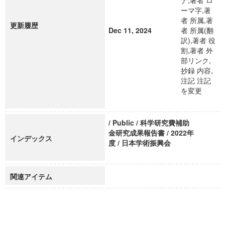
ナ,著者 ロ
ーマ字,著
者 所属,著
更新履歴
Dec 11, 2024
者 所属(翻
訳),著者 役
割,著者 外
部リンク,
抄録 内容,
注記 注記
を変更
/ Public / 科学研究費補助
金研究成果報告書 / 2022年
インデックス
度 / 日本学術振興会
関連アイテム