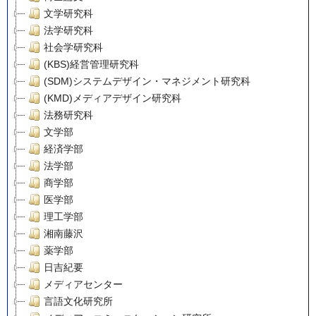
文学研究科
法学研究科
社会学研究科
(KBS)経営管理研究科
(SDM)システムデザイン・マネジメント研究科
(KMD)メディアデザイン研究科
法務研究科
文学部
経済学部
法学部
商学部
医学部
理工学部
湘南藤沢
薬学部
日吉紀要
メディアセンター
言語文化研究所