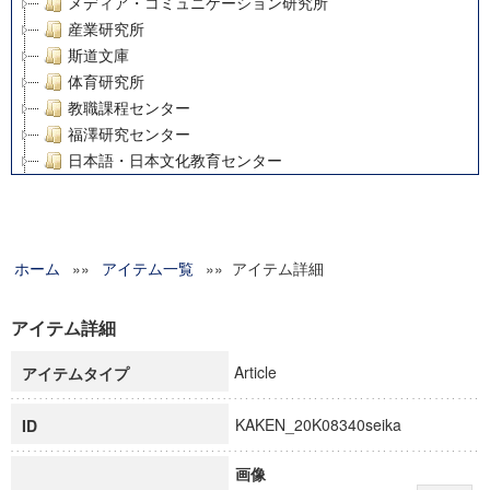
メディア・コミュニケーション研究所
産業研究所
斯道文庫
体育研究所
教職課程センター
福澤研究センター
日本語・日本文化教育センター
アート・センター
外国語教育研究センター
デジタルメディア・コンテンツ統合研究センター
ホーム
»»
グローバルリサーチインスティテュート
アイテム一覧
»» アイテム詳細
塾内助成報告書
科学研究費補助金研究成果報告書
アイテム詳細
21世紀COEプログラム
Article
アイテムタイプ
慶應義塾大学グローバルCOEプログラム市民社会ガバナンス
慶應義塾大学グローバルCOEプログラム論理と感性の先端的
KAKEN_20K08340seika
ID
博士課程教育リーディングプログラム「超成熟社会発展のサ
学術雑誌掲載論文等(8)
画像
その他