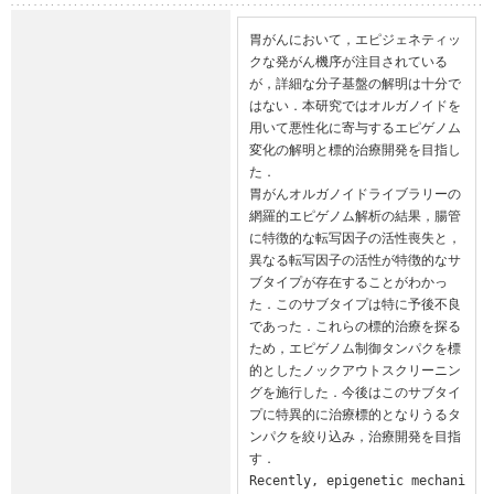
胃がんにおいて，エピジェネティッ
クな発がん機序が注目されている
が，詳細な分子基盤の解明は十分で
はない．本研究ではオルガノイドを
用いて悪性化に寄与するエピゲノム
変化の解明と標的治療開発を目指し
た．

胃がんオルガノイドライブラリーの
網羅的エピゲノム解析の結果，腸管
に特徴的な転写因子の活性喪失と，
異なる転写因子の活性が特徴的なサ
ブタイプが存在することがわかっ
た．このサブタイプは特に予後不良
であった．これらの標的治療を探る
ため，エピゲノム制御タンパクを標
的としたノックアウトスクリーニン
グを施行した．今後はこのサブタイ
プに特異的に治療標的となりうるタ
ンパクを絞り込み，治療開発を目指
す．

Recently, epigenetic mechani