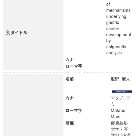
of
mechanisms
underlying
gastric
cancer
別タイトル
development
by
epigenetic
analysis.
カナ
ローマ字
名前
股野, 麻未
カナ
マタノ, マ
ミ
ローマ字
Matano,
Mami
所属
慶應義塾
大学・医
学部 (信濃