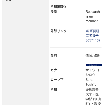
所属(翻訳)
役割
Research
team
member
外部リンク
科研費研
究者番号 :
30571137
名前
佐藤, 俊朗
カナ
サトウ, ト
シロウ
ローマ字
Sato,
Toshiro
所属
慶應義塾
大学・医
学部 (信濃
町) ・教授