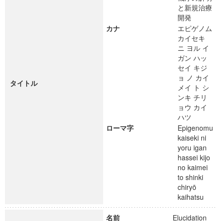
と新規治療
開発
カナ
エピゲノム
カイセキ
ニ ヨル イ
ガン ハッ
セイ キジ
ョ ノ カイ
タイトル
メイ ト シ
ンキ チリ
ョウ カイ
ハツ
ローマ字
Epigenomu
kaiseki ni
yoru igan
hassei kijo
no kaimei
to shinki
chiryō
kaihatsu
名前
Elucidation