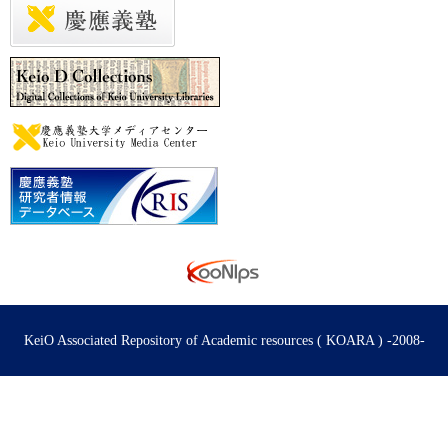
KeiO Associated Repository of Academic resources ( KOARA ) -2008-