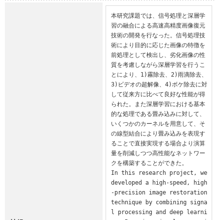
本研究課題では、信号処理と深層学
習の融合による高速高精度画像復元
技術の開発を行なった。信号処理技
術により目的に応じた画像の特徴を
前処理として検出し、劣化画像の性
質を考慮しながら深層学習を行うこ
とにより、1)霧除去、2)雨滴除去、
3)ビデオの超解像、4)ボケ除去に対
して従来方に比べて良好な性能が得
られた。また深層学習における基本
的な処理である畳み込みに対して、
いくつかのカーネルを用意して、そ
の線型結合により畳み込みを表現す
ることで直接実現する場合より演算
量を削減しつつ高性能なネットワー
クを構築することができた。

In this research project, we 
developed a high-speed, high
-precision image restoration 
technique by combining signa
l processing and deep learni