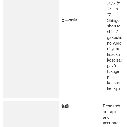
スル ケ
ンキュ
ウ
ローマ字
Shingō
shori to
shinsō
gakushū
no yūgō
ni yoru
kōsoku
kōseisai
gazō
fukugen
ni
kansuru
kenkyū
名前
Research
on rapid
and
accurate