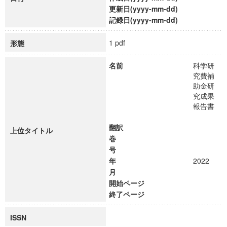
更新日(yyyy-mm-dd)
記録日(yyyy-mm-dd)
1 pdf
形態
名前
科学研
究費補
助金研
究成果
報告書
翻訳
上位タイトル
巻
号
年
2022
月
開始ページ
終了ページ
ISSN