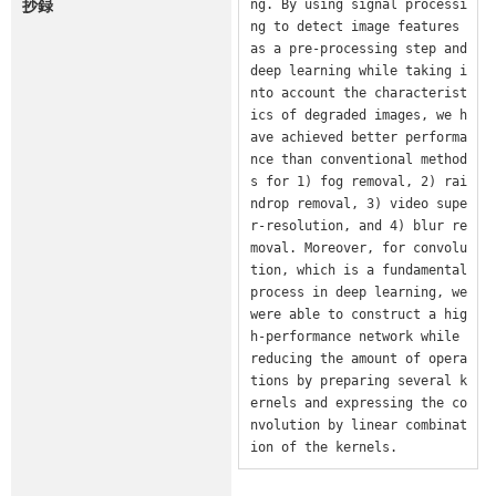
抄録
ng. By using signal processi
ng to detect image features 
as a pre-processing step and 
deep learning while taking i
nto account the characterist
ics of degraded images, we h
ave achieved better performa
nce than conventional method
s for 1) fog removal, 2) rai
ndrop removal, 3) video supe
r-resolution, and 4) blur re
moval. Moreover, for convolu
tion, which is a fundamental 
process in deep learning, we 
were able to construct a hig
h-performance network while 
reducing the amount of opera
tions by preparing several k
ernels and expressing the co
nvolution by linear combinat
ion of the kernels.