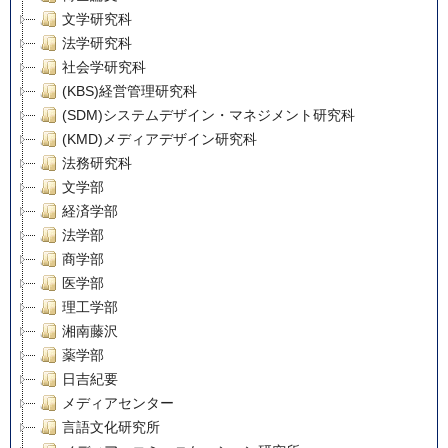
文学研究科
法学研究科
社会学研究科
(KBS)経営管理研究科
(SDM)システムデザイン・マネジメント研究科
(KMD)メディアデザイン研究科
法務研究科
文学部
経済学部
法学部
商学部
医学部
理工学部
湘南藤沢
薬学部
日吉紀要
メディアセンター
言語文化研究所