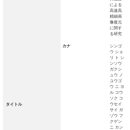
による
高速高
精細画
像復元
に関す
る研究
カナ
シンゴ
ウ ショ
リ ト シ
ンソウ
ガクシ
ュウ ノ
ユウゴ
ウ ニ ヨ
ル コウ
ソク コ
ウセイ
タイトル
サイ ガ
ゾウ フ
クゲン
ニ カン