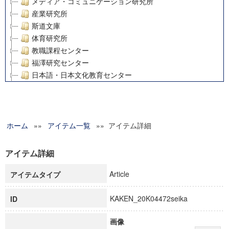
メディア・コミュニケーション研究所
産業研究所
斯道文庫
体育研究所
教職課程センター
福澤研究センター
日本語・日本文化教育センター
アート・センター
外国語教育研究センター
デジタルメディア・コンテンツ統合研究センター
ホーム
»»
グローバルリサーチインスティテュート
アイテム一覧
»» アイテム詳細
塾内助成報告書
科学研究費補助金研究成果報告書
アイテム詳細
21世紀COEプログラム
Article
アイテムタイプ
慶應義塾大学グローバルCOEプログラム市民社会ガバナンス
慶應義塾大学グローバルCOEプログラム論理と感性の先端的
KAKEN_20K04472seika
ID
博士課程教育リーディングプログラム「超成熟社会発展のサ
学術雑誌掲載論文等(8)
画像
その他