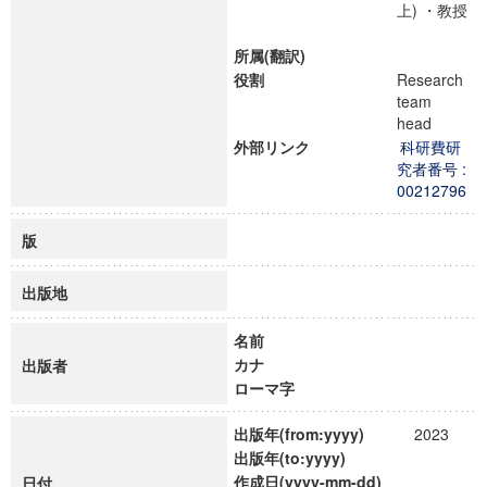
上) ・教授
所属(翻訳)
役割
Research
team
head
外部リンク
科研費研
究者番号 :
00212796
版
出版地
名前
カナ
出版者
ローマ字
出版年(from:yyyy)
2023
出版年(to:yyyy)
作成日(yyyy-mm-dd)
日付