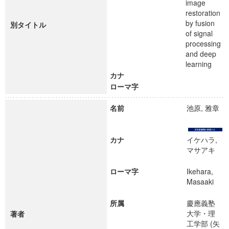
image
restoration
by fusion
別タイトル
of signal
processing
and deep
learning
カナ
ローマ字
名前
池原, 雅章
カナ
イケハラ,
マサアキ
ローマ字
Ikehara,
Masaaki
所属
慶應義塾
大学・理
著者
工学部 (矢