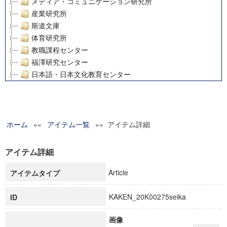
メディア・コミュニケーション研究所
産業研究所
斯道文庫
体育研究所
教職課程センター
福澤研究センター
日本語・日本文化教育センター
アート・センター
外国語教育研究センター
デジタルメディア・コンテンツ統合研究センター
ホーム
»»
グローバルリサーチインスティテュート
アイテム一覧
»» アイテム詳細
塾内助成報告書
科学研究費補助金研究成果報告書
アイテム詳細
21世紀COEプログラム
Article
アイテムタイプ
慶應義塾大学グローバルCOEプログラム市民社会ガバナンス
慶應義塾大学グローバルCOEプログラム論理と感性の先端的
KAKEN_20K00275seika
ID
博士課程教育リーディングプログラム「超成熟社会発展のサ
学術雑誌掲載論文等(8)
画像
その他