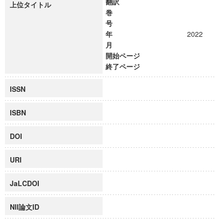
翻訳
上位タイトル
巻
号
年
2022
月
開始ページ
終了ページ
ISSN
ISBN
DOI
URI
JaLCDOI
NII論文ID