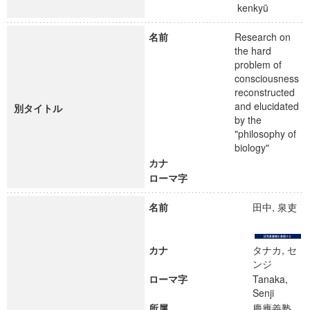
kenkyū
名前
Research on
the hard
problem of
consciousness
reconstructed
and elucidated
別タイトル
by the
"philosophy of
biology"
カナ
ローマ字
名前
田中, 泉吏
カナ
タナカ, セ
ンジ
ローマ字
Tanaka,
Senji
所属
慶應義塾