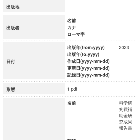
出版地
名前
カナ
出版者
ローマ字
出版年(from:yyyy)
2023
出版年(to:yyyy)
作成日(yyyy-mm-dd)
日付
更新日(yyyy-mm-dd)
記録日(yyyy-mm-dd)
1 pdf
形態
名前
科学研
究費補
助金研
究成果
報告書