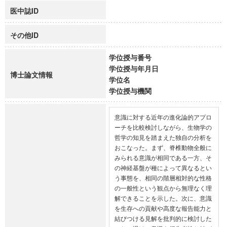
医中誌ID
その他ID
学位授与番号
学位授与年月日
博士論文情報
学位名
学位授与機関
意識に対する近年の進化論的アプロ
ーチを比較検討しながら、生物学の
哲学の知見を踏まえた独自の分析を
おこなった。まず、脊椎動物全般に
みられる意識が相同である一方、そ
の神経基盤が種によって異なるとい
う事態を、相同の階層相対的な性格
の一般性という観点から無理なく理
解できることを示した。次に、意識
を生存への貢献や高度な報告能力と
結びつける見解を批判的に検討した