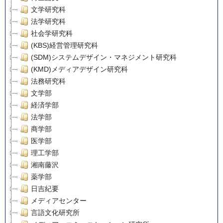
文学研究科
法学研究科
社会学研究科
(KBS)経営管理研究科
(SDM)システムデザイン・マネジメント研究科
(KMD)メディアデザイン研究科
法務研究科
文学部
経済学部
法学部
商学部
医学部
理工学部
湘南藤沢
薬学部
日吉紀要
メディアセンター
言語文化研究所