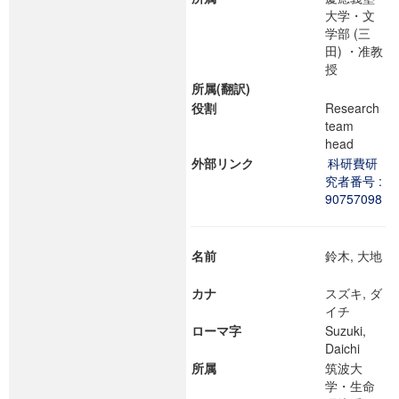
大学・文
学部 (三
田) ・准教
授
所属(翻訳)
役割
Research
team
head
外部リンク
科研費研
究者番号 :
90757098
名前
鈴木, 大地
カナ
スズキ, ダ
イチ
ローマ字
Suzuki,
Daichi
所属
筑波大
学・生命