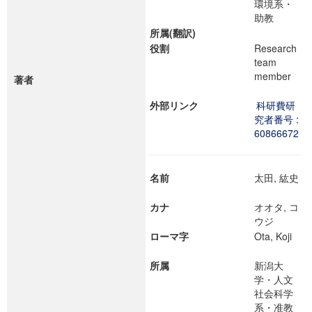
環境系・
助教
所属(翻訳)
役割
Research
team
member
著者
外部リンク
科研費研
究者番号 :
60866672
名前
太田, 紘史
カナ
オオタ, コ
ウジ
ローマ字
Ota, Koji
所属
新潟大
学・人文
社会科学
系・准教