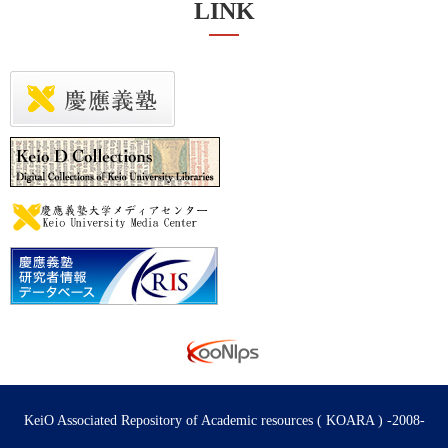
LINK
KeiO Associated Repository of Academic resources ( KOARA ) -2008-