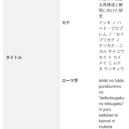
る再構成と解
明に向けた研
究
カナ
イシキ ノ ハ
ード・プロブ
レム ノ「セイ
ブツガク ノ
テツガク」ニ
ヨル サイコウ
セイ ト カイ
タイトル
メイ ニ ムケ
タ ケンキュウ
ローマ字
Ishiki no hādo
puroburemu
no
"seibutsugaku
no tetsugaku"
ni yoru
saikōsei to
kaimei ni
muketa