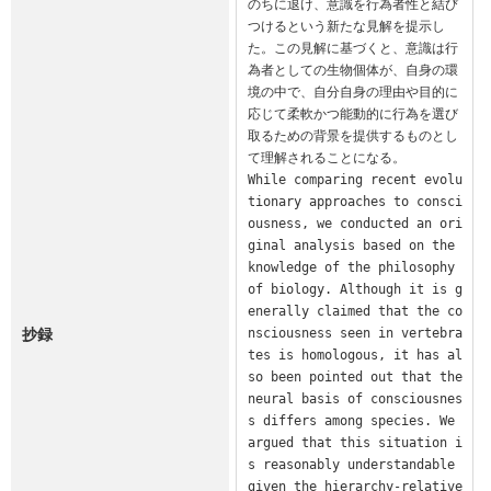
のちに退け、意識を行為者性と結び
つけるという新たな見解を提示し
た。この見解に基づくと、意識は行
為者としての生物個体が、自身の環
境の中で、自分自身の理由や目的に
応じて柔軟かつ能動的に行為を選び
取るための背景を提供するものとし
て理解されることになる。

While comparing recent evolu
tionary approaches to consci
ousness, we conducted an ori
ginal analysis based on the 
knowledge of the philosophy 
of biology. Although it is g
enerally claimed that the co
抄録
nsciousness seen in vertebra
tes is homologous, it has al
so been pointed out that the 
neural basis of consciousnes
s differs among species. We 
argued that this situation i
s reasonably understandable 
given the hierarchy-relative 