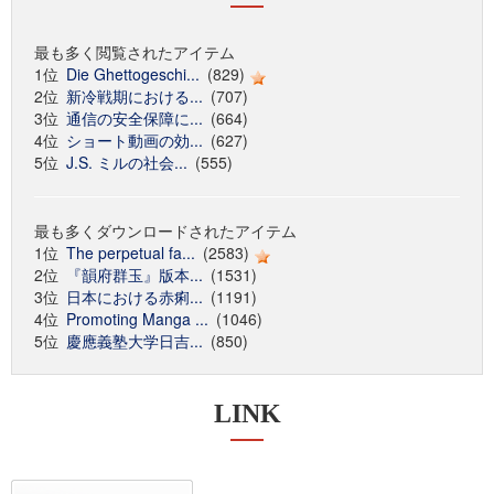
最も多く閲覧されたアイテム
1位
Die Ghettogeschi...
(829)
2位
新冷戦期における...
(707)
3位
通信の安全保障に...
(664)
4位
ショート動画の効...
(627)
5位
J.S. ミルの社会...
(555)
最も多くダウンロードされたアイテム
1位
The perpetual fa...
(2583)
2位
『韻府群玉』版本...
(1531)
3位
日本における赤痢...
(1191)
4位
Promoting Manga ...
(1046)
5位
慶應義塾大学日吉...
(850)
LINK