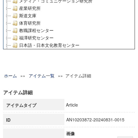
メディア・コミュニケーション研究所
産業研究所
斯道文庫
体育研究所
教職課程センター
福澤研究センター
日本語・日本文化教育センター
アート・センター
外国語教育研究センター
デジタルメディア・コンテンツ統合研究センター
ホーム
»»
グローバルリサーチインスティテュート
アイテム一覧
»» アイテム詳細
塾内助成報告書
科学研究費補助金研究成果報告書
アイテム詳細
21世紀COEプログラム
Article
アイテムタイプ
慶應義塾大学グローバルCOEプログラム市民社会ガバナンス
慶應義塾大学グローバルCOEプログラム論理と感性の先端的
AN10203872-20240831-0015
ID
博士課程教育リーディングプログラム「超成熟社会発展のサ
学術雑誌掲載論文等(8)
画像
その他