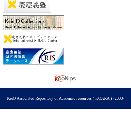
KeiO Associated Repository of Academic resources ( KOARA ) -2008-