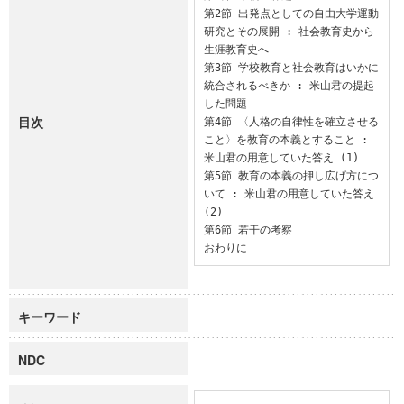
第2節 出発点としての自由大学運動
研究とその展開 : 社会教育史から
生涯教育史へ

第3節 学校教育と社会教育はいかに
統合されるべきか : 米山君の提起
した問題

目次
第4節 〈人格の自律性を確立させる
こと〉を教育の本義とすること : 
米山君の用意していた答え (1)

第5節 教育の本義の押し広げ方につ
いて : 米山君の用意していた答え 
(2)

第6節 若干の考察

おわりに
キーワード
NDC