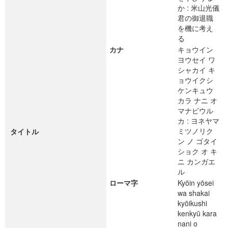
か : 米山光儀
君の御退職
を機に考え
る
カナ
キョウイン
ヨウセイ ワ
シャカイ キ
ョウイクシ
ケンキュウ
カラ ナニ オ
マナビウル
カ : ヨネヤマ
ミツノリク
タイトル
ン ノ ゴタイ
ショク オ キ
ニ カンガエ
ル
ローマ字
Kyōin yōsei
wa shakai
kyōikushi
kenkyū kara
nani o