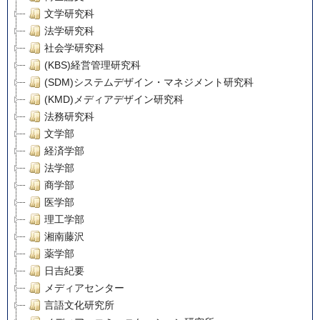
文学研究科
法学研究科
社会学研究科
(KBS)経営管理研究科
(SDM)システムデザイン・マネジメント研究科
(KMD)メディアデザイン研究科
法務研究科
文学部
経済学部
法学部
商学部
医学部
理工学部
湘南藤沢
薬学部
日吉紀要
メディアセンター
言語文化研究所