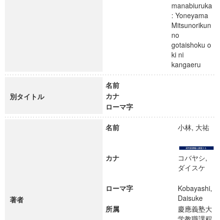
manabiuruka
: Yoneyama
Mitsunorikun
no
gotaishoku o
ki ni
kangaeru
名前
カナ
別タイトル
ローマ字
名前
小林, 大祐
カナ
コバヤシ,
ダイスケ
ローマ字
Kobayashi,
Daisuke
著者
所属
慶應義塾大
学教職課程