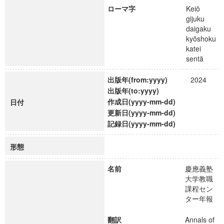
ローマ字
Keiō
gijuku
daigaku
kyōshoku
katei
sentā
出版年(from:yyyy)
2024
出版年(to:yyyy)
作成日(yyyy-mm-dd)
日付
更新日(yyyy-mm-dd)
記録日(yyyy-mm-dd)
形態
名前
慶應義塾
大学教職
課程セン
ター年報
翻訳
Annals of