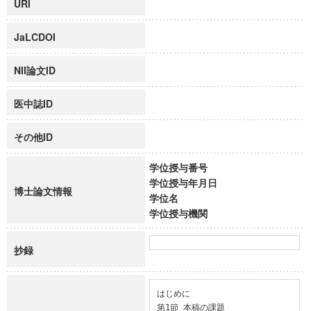
URI
JaLCDOI
NII論文ID
医中誌ID
その他ID
学位授与番号
学位授与年月日
博士論文情報
学位名
学位授与機関
抄録
はじめに

第1節 本稿の課題
