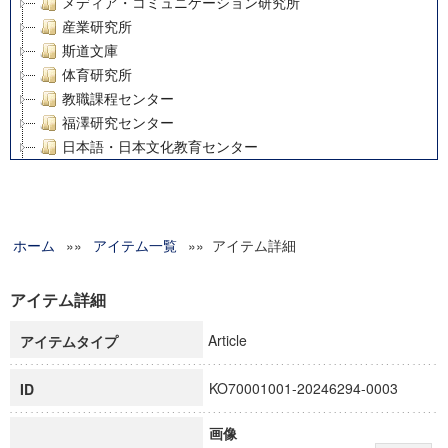
メディア・コミュニケーション研究所
産業研究所
斯道文庫
体育研究所
教職課程センター
福澤研究センター
日本語・日本文化教育センター
アート・センター
外国語教育研究センター
デジタルメディア・コンテンツ統合研究センター
ホーム
»»
グローバルリサーチインスティテュート
アイテム一覧
»» アイテム詳細
塾内助成報告書
科学研究費補助金研究成果報告書
アイテム詳細
21世紀COEプログラム
Article
アイテムタイプ
慶應義塾大学グローバルCOEプログラム市民社会ガバナンス
慶應義塾大学グローバルCOEプログラム論理と感性の先端的
KO70001001-20246294-0003
ID
博士課程教育リーディングプログラム「超成熟社会発展のサ
学術雑誌掲載論文等(8)
画像
その他