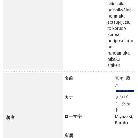
shinsuika
naishikyōteki
nenmaku
setsujojutsu
to kōrudo
sunea
poripekutomī
no
randamuka
hikaku
shiken
名前
宮﨑, 蔵
人
カナ
ミヤザ
キ, クラ
ト
ローマ字
Miyazaki,
著者
Kurato
所属