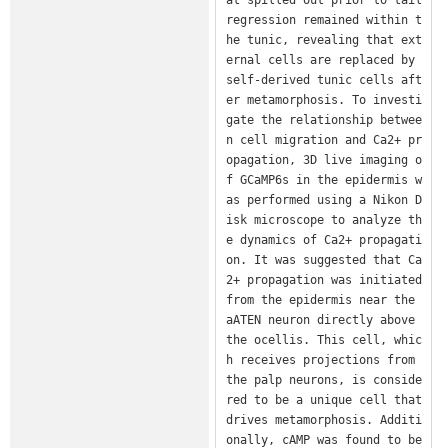
regression remained within t
he tunic, revealing that ext
ernal cells are replaced by 
self-derived tunic cells aft
er metamorphosis. To investi
gate the relationship betwee
n cell migration and Ca2+ pr
opagation, 3D live imaging o
f GCaMP6s in the epidermis w
as performed using a Nikon D
isk microscope to analyze th
e dynamics of Ca2+ propagati
on. It was suggested that Ca
2+ propagation was initiated 
from the epidermis near the 
aATEN neuron directly above 
the ocellis. This cell, whic
h receives projections from 
the palp neurons, is conside
red to be a unique cell that 
drives metamorphosis. Additi
onally, cAMP was found to be 