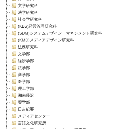
文学研究科
法学研究科
社会学研究科
(KBS)経営管理研究科
(SDM)システムデザイン・マネジメント研究科
(KMD)メディアデザイン研究科
法務研究科
文学部
経済学部
法学部
商学部
医学部
理工学部
湘南藤沢
薬学部
日吉紀要
メディアセンター
言語文化研究所