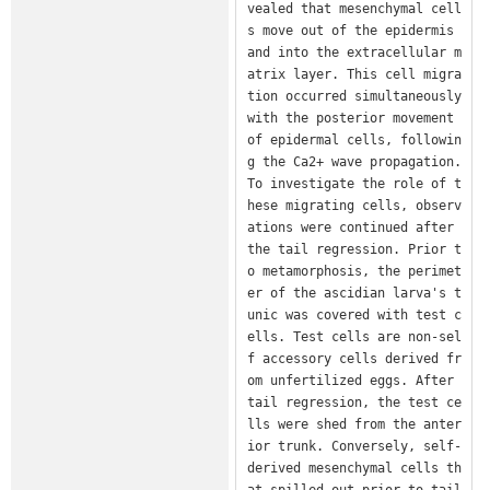
vealed that mesenchymal cell
s move out of the epidermis 
and into the extracellular m
atrix layer. This cell migra
tion occurred simultaneously 
with the posterior movement 
of epidermal cells, followin
g the Ca2+ wave propagation. 
To investigate the role of t
hese migrating cells, observ
ations were continued after 
the tail regression. Prior t
o metamorphosis, the perimet
er of the ascidian larva's t
unic was covered with test c
ells. Test cells are non-sel
f accessory cells derived fr
om unfertilized eggs. After 
tail regression, the test ce
lls were shed from the anter
ior trunk. Conversely, self-
derived mesenchymal cells th
at spilled out prior to tail 