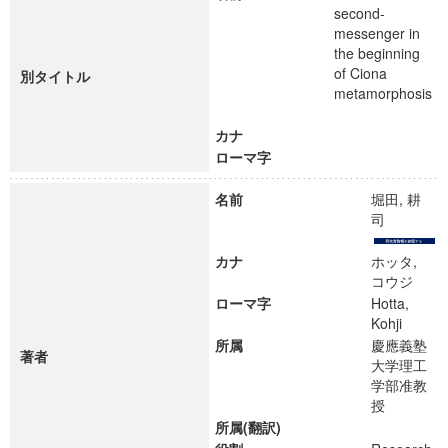
second-
messenger in
the beginning
of Ciona
別タイトル
metamorphosis
カナ
ローマ字
名前
堀田, 耕
司
カナ
ホッタ,
コウジ
ローマ字
Hotta,
Kohji
所属
慶應義塾
著者
大学理工
学部准教
授
所属(翻訳)