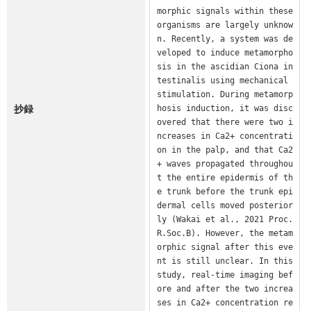
morphic signals within these 
organisms are largely unknow
n. Recently, a system was de
veloped to induce metamorpho
sis in the ascidian Ciona in
testinalis using mechanical 
stimulation. During metamorp
抄録
hosis induction, it was disc
overed that there were two i
ncreases in Ca2+ concentrati
on in the palp, and that Ca2
+ waves propagated throughou
t the entire epidermis of th
e trunk before the trunk epi
dermal cells moved posterior
ly (Wakai et al., 2021 Proc.
R.Soc.B). However, the metam
orphic signal after this eve
nt is still unclear. In this 
study, real-time imaging bef
ore and after the two increa
ses in Ca2+ concentration re