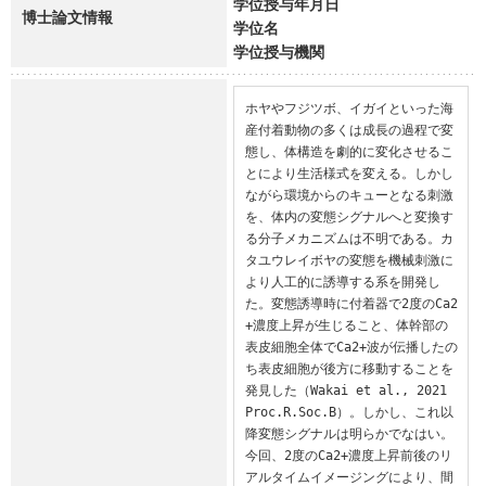
学位授与年月日
博士論文情報
学位名
学位授与機関
ホヤやフジツボ、イガイといった海
産付着動物の多くは成長の過程で変
態し、体構造を劇的に変化させるこ
とにより生活様式を変える。しかし
ながら環境からのキューとなる刺激
を、体内の変態シグナルへと変換す
る分子メカニズムは不明である。カ
タユウレイボヤの変態を機械刺激に
より人工的に誘導する系を開発し
た。変態誘導時に付着器で2度のCa2
+濃度上昇が生じること、体幹部の
表皮細胞全体でCa2+波が伝播したの
ち表皮細胞が後方に移動することを
発見した（Wakai et al., 2021 
Proc.R.Soc.B）。しかし、これ以
降変態シグナルは明らかでなはい。
今回、2度のCa2+濃度上昇前後のリ
アルタイムイメージングにより、間