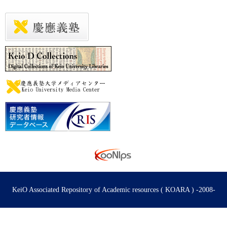
KeiO Associated Repository of Academic resources ( KOARA ) -2008-