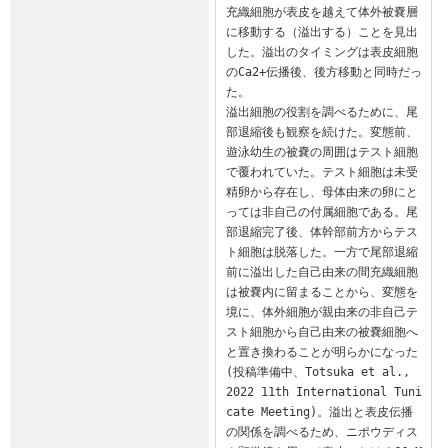
充織細胞が表皮を越えて体外被嚢層
に移動する（溢出する）ことを見出
した。溢出のタイミングは表皮細胞
のCa2+伝播後、後方移動と同時だっ
た。

溢出細胞の役割を調べるために、尾
部退縮後も観察を続けた。変態前、
遊泳幼生の被嚢の周囲はテスト細胞
で覆われていた。テスト細胞は未受
精卵から存在し、母体由来の卵にと
っては非自己の付属細胞である。尾
部退縮完了後、体幹部前方からテス
ト細胞は脱落した。一方で尾部退縮
前に溢出した自己由来の間充織細胞
は被嚢内に留まることから、変態を
境に、体外細胞が親由来の非自己テ
スト細胞から自己由来の被嚢細胞へ
と置き換わることが明らかになった
(投稿準備中、Totsuka et al., 
2022 11th International Tuni
cate Meeting)。溢出と表皮伝播
の関係を調べるため、ニポウディス