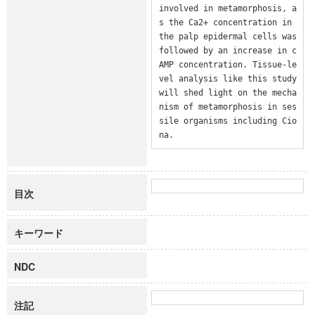
involved in metamorphosis, a
s the Ca2+ concentration in 
the palp epidermal cells was 
followed by an increase in c
AMP concentration. Tissue-le
vel analysis like this study 
will shed light on the mecha
nism of metamorphosis in ses
sile organisms including Cio
na.
目次
キーワード
NDC
注記