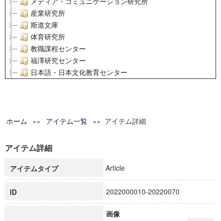
メディア・コミュニケーション研究所
産業研究所
斯道文庫
体育研究所
教職課程センター
福澤研究センター
日本語・日本文化教育センター
アート・センター
外国語教育研究センター
デジタルメディア・コンテンツ統合研究センター
ホーム
»»
グローバルリサーチインスティテュート
アイテム一覧
»» アイテム詳細
塾内助成報告書
科学研究費補助金研究成果報告書
アイテム詳細
21世紀COEプログラム
Article
アイテムタイプ
慶應義塾大学グローバルCOEプログラム市民社会ガバナンス
慶應義塾大学グローバルCOEプログラム論理と感性の先端的
2022000010-20220070
ID
博士課程教育リーディングプログラム「超成熟社会発展のサ
学術雑誌掲載論文等(8)
画像
その他