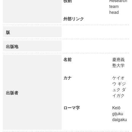
役割
Research
team
head
外部リンク
版
出版地
名前
慶應義
塾大学
カナ
ケイオ
ウ ギジ
ュク ダ
出版者
イガク
ローマ字
Keiō
gijuku
daigaku