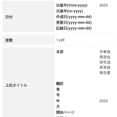
出版年(from:yyyy)
2023
出版年(to:yyyy)
作成日(yyyy-mm-dd)
日付
更新日(yyyy-mm-dd)
記録日(yyyy-mm-dd)
1 pdf
形態
名前
学事振
興資金
研究成
果実績
報告書
翻訳
上位タイトル
巻
号
年
2022
月
開始ページ