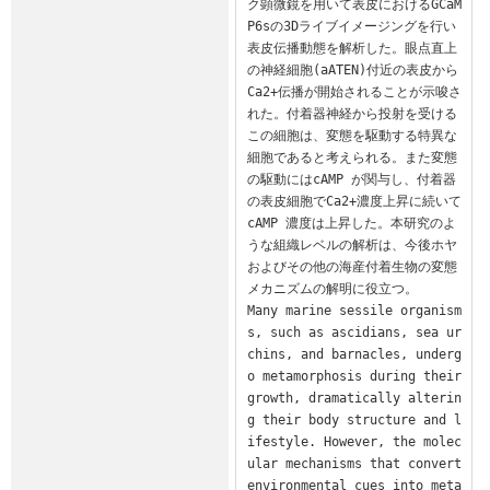
ク顕微鏡を用いて表皮におけるGCaM
P6sの3Dライブイメージングを行い
表皮伝播動態を解析した。眼点直上
の神経細胞(aATEN)付近の表皮から
Ca2+伝播が開始されることが示唆さ
れた。付着器神経から投射を受ける
この細胞は、変態を駆動する特異な
細胞であると考えられる。また変態
の駆動にはcAMP が関与し、付着器
の表皮細胞でCa2+濃度上昇に続いて
cAMP 濃度は上昇した。本研究のよ
うな組織レベルの解析は、今後ホヤ
およびその他の海産付着生物の変態
メカニズムの解明に役立つ。

Many marine sessile organism
s, such as ascidians, sea ur
chins, and barnacles, underg
o metamorphosis during their 
growth, dramatically alterin
g their body structure and l
ifestyle. However, the molec
ular mechanisms that convert 
environmental cues into meta