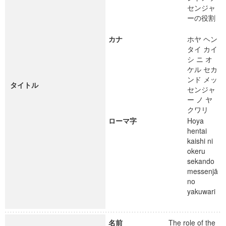
センジャ
ーの役割
カナ
ホヤ ヘン
タイ カイ
シ ニ オ
ケル セカ
ンド メッ
タイトル
センジャ
ー ノ ヤ
クワリ
ローマ字
Hoya
hentai
kaishi ni
okeru
sekando
messenjā
no
yakuwari
名前
The role of the