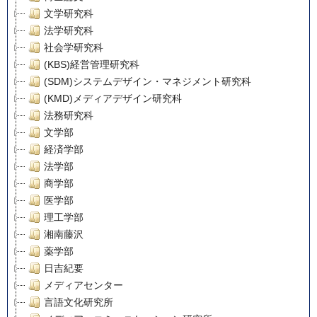
文学研究科
法学研究科
社会学研究科
(KBS)経営管理研究科
(SDM)システムデザイン・マネジメント研究科
(KMD)メディアデザイン研究科
法務研究科
文学部
経済学部
法学部
商学部
医学部
理工学部
湘南藤沢
薬学部
日吉紀要
メディアセンター
言語文化研究所