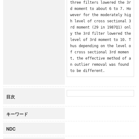
three filters lowered the 3r
d moment to about 6 to 7. Ho
wever for the moderately hig
h level of cross sectional 3
rd moment (29 in 1987Q1) onl
y the 3rd filter lowered the 
level of 3rd moment to 10. T
hus depending on the level o
f cross sectional 3rd momen
t, the effective method of a
n outlier removal was found 
to be different.
目次
キーワード
NDC