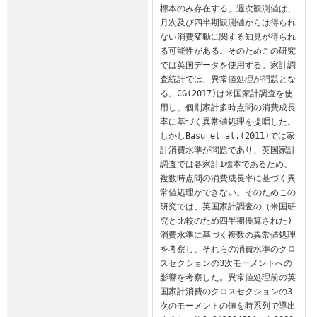
標本のみ存在する。週次観測値は、
月次及び四半期観測値からは得られ
ない消費変動に関する知見が得られ
る可能性がある。そのためこの研究
では英国データを使用する。家計調
査統計では、異常値処理が問題とな
る。CG(2017)は米国家計調査を使
用し、個別家計多時点間の消費成長
率に基づく異常値処理を提唱した。
しかしBasu et al.(2011)では家
計消費水準が問題であり、英国家計
調査では各家計1標本であるため、
複数時点間の消費成長率に基づく異
常値処理ができない。そのためこの
研究では、英国家計調査の（米国研
究と比較のため四半期換算された)
消費水準に基づく複数の異常値処理
を考察し、それらの消費水準のクロ
スセクションの3次モーメントへの
影響を考察した。異常値処理前の英
国家計消費のクロスセクションの3
次のモーメントの値を時系列で導出