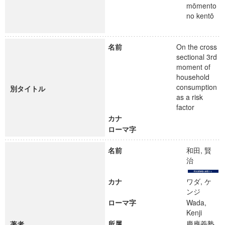
mōmento
no kentō
名前
On the cross
sectional 3rd
moment of
household
consumption
別タイトル
as a risk
factor
カナ
ローマ字
名前
和田, 賢
治
カナ
ワダ, ケ
ンジ
ローマ字
Wada,
Kenji
所属
慶應義塾
著者