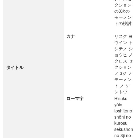
クション
の3次の
モーメン
トの検討
カナ
リスク ヨ
ウイン ト
シテノ シ
ョウヒ ノ
クロス セ
クション
タイトル
ノ 3ジ ノ
モーメン
ト ノ ケ
ントウ
ローマ字
Risuku
yōin
toshiteno
shōhi no
kurosu
sekushon
no 3ji no