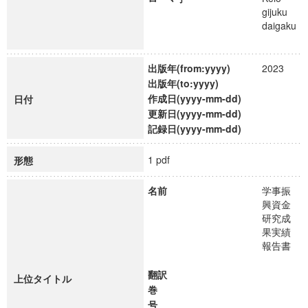
gijuku
daigaku
出版年(from:yyyy)
2023
出版年(to:yyyy)
作成日(yyyy-mm-dd)
日付
更新日(yyyy-mm-dd)
記録日(yyyy-mm-dd)
1 pdf
形態
名前
学事振
興資金
研究成
果実績
報告書
翻訳
上位タイトル
巻
号