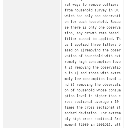
ral ways to remove outliers 
from household survey in UK 
which has only one observati
on for each household. Becau
se there is only one observa
tion, any growth rate based 
filter cannot be applied. Th
us I applied three filters b
ased on 1)removing the obser
vation of household with ext
remely high consumption leve
l 2) removing the observatio
n in 1) and those with extre
mely low consumption level a
nd 3) removing the observati
on of household whose consum
ption level is higher than c
ross sectional average + 10 
times the cross sectional st
andard deviation. For extrem
ely high cross sectional 3rd 
moment (2080 in 2001Q1), all 