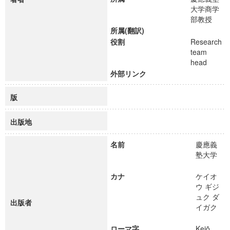
大学商学
部教授
所属(翻訳)
役割
Research
team
head
外部リンク
版
出版地
名前
慶應義
塾大学
カナ
ケイオ
ウ ギジ
ュク ダ
出版者
イガク
ローマ字
Keiō