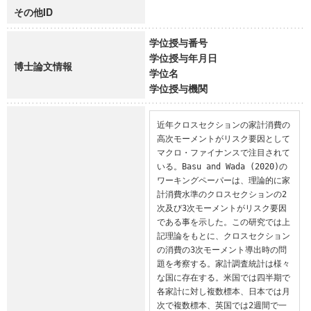
その他ID
学位授与番号
学位授与年月日
博士論文情報
学位名
学位授与機関
近年クロスセクションの家計消費の
高次モーメントがリスク要因として
マクロ・ファイナンスで注目されて
いる。Basu and Wada (2020)の
ワーキングペーパーは、理論的に家
計消費水準のクロスセクションの2
次及び3次モーメントがリスク要因
である事を示した。この研究では上
記理論をもとに、クロスセクション
の消費の3次モーメント導出時の問
題を考察する。家計調査統計は様々
な国に存在する。米国では四半期で
各家計に対し複数標本、日本では月
次で複数標本、英国では2週間で一