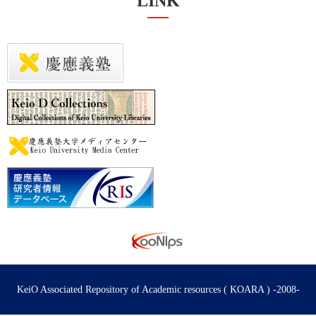
LINK
KeiO Associated Repository of Academic resources ( KOARA ) -2008-