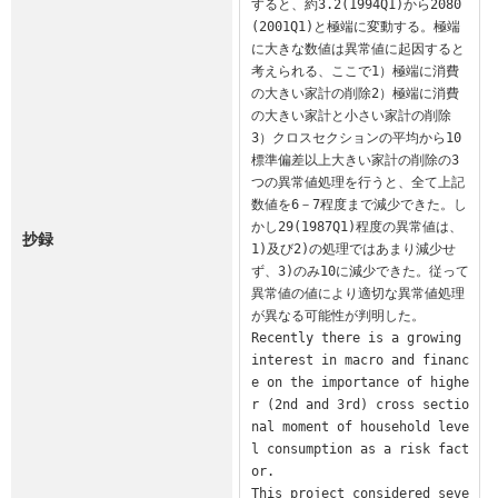
すると、約3.2(1994Q1)から2080
(2001Q1)と極端に変動する。極端
に大きな数値は異常値に起因すると
考えられる、ここで1）極端に消費
の大きい家計の削除2）極端に消費
の大きい家計と小さい家計の削除
3）クロスセクションの平均から10
標準偏差以上大きい家計の削除の3
つの異常値処理を行うと、全て上記
数値を6－7程度まで減少できた。し
かし29(1987Q1)程度の異常値は、
抄録
1)及び2)の処理ではあまり減少せ
ず、3)のみ10に減少できた。従って
異常値の値により適切な異常値処理
が異なる可能性が判明した。

Recently there is a growing 
interest in macro and financ
e on the importance of highe
r (2nd and 3rd) cross sectio
nal moment of household leve
l consumption as a risk fact
or.

This project considered seve