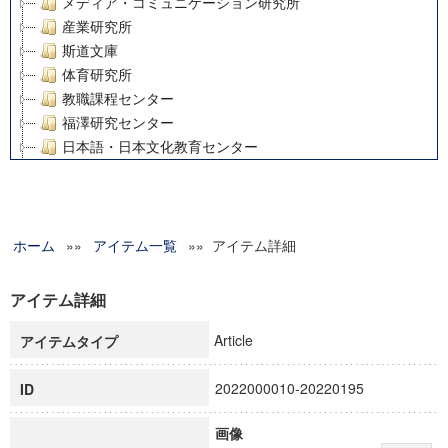
メディア・コミュニケーション研究所
産業研究所
斯道文庫
体育研究所
教職課程センター
福澤研究センター
日本語・日本文化教育センター
アート・センター
外国語教育研究センター
デジタルメディア・コンテンツ統合研究センター
ホーム
»»
グローバルリサーチインスティテュート
アイテム一覧
»» アイテム詳細
塾内助成報告書
科学研究費補助金研究成果報告書
アイテム詳細
21世紀COEプログラム
Article
アイテムタイプ
慶應義塾大学グローバルCOEプログラム市民社会ガバナンス
慶應義塾大学グローバルCOEプログラム論理と感性の先端的
2022000010-20220195
ID
博士課程教育リーディングプログラム「超成熟社会発展のサ
学術雑誌掲載論文等(8)
画像
その他