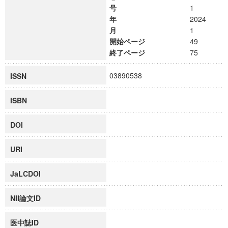
号
1
年
2024
月
1
開始ページ
49
終了ページ
75
03890538
ISSN
ISBN
DOI
URI
JaLCDOI
NII論文ID
医中誌ID