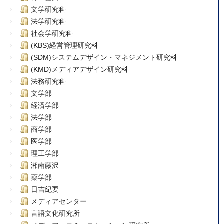
文学研究科
法学研究科
社会学研究科
(KBS)経営管理研究科
(SDM)システムデザイン・マネジメント研究科
(KMD)メディアデザイン研究科
法務研究科
文学部
経済学部
法学部
商学部
医学部
理工学部
湘南藤沢
薬学部
日吉紀要
メディアセンター
言語文化研究所