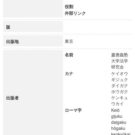
役割
外部リンク
版
東京
出版地
名前
慶應義塾
大学法学
研究会
カナ
ケイオウ
ギジュク
ダイガク
ホウガク
ケンキュ
出版者
ウカイ
ローマ字
Keiō
gijuku
daigaku
hōgaku
kenkyūkai