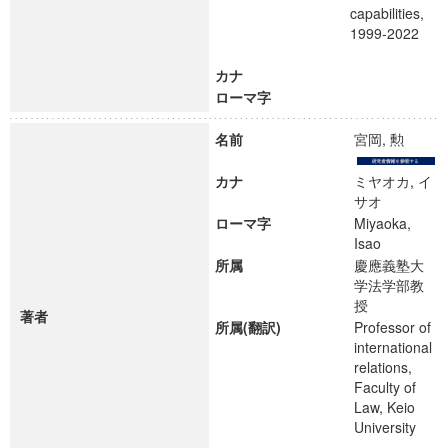
capabilities,
1999-2022
カナ
ローマ字
名前
宮岡, 勲
カナ
ミヤオカ, イ
サオ
ローマ字
Miyaoka,
Isao
所属
慶應義塾大
学法学部教
授
著者
所属(翻訳)
Professor of
international
relations,
Faculty of
Law, Keio
University