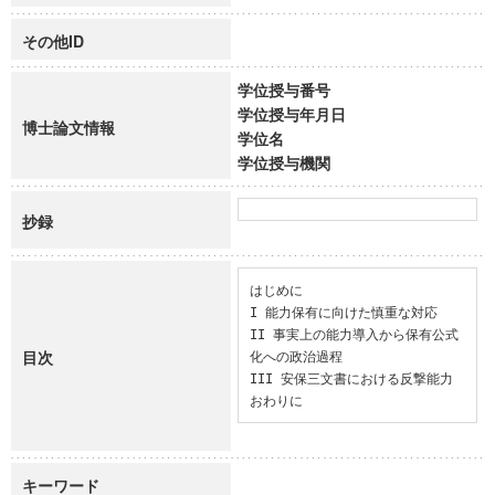
その他ID
学位授与番号
学位授与年月日
博士論文情報
学位名
学位授与機関
抄録
はじめに

I 能力保有に向けた慎重な対応

II 事実上の能力導入から保有公式
目次
化への政治過程

III 安保三文書における反撃能力

おわりに
キーワード