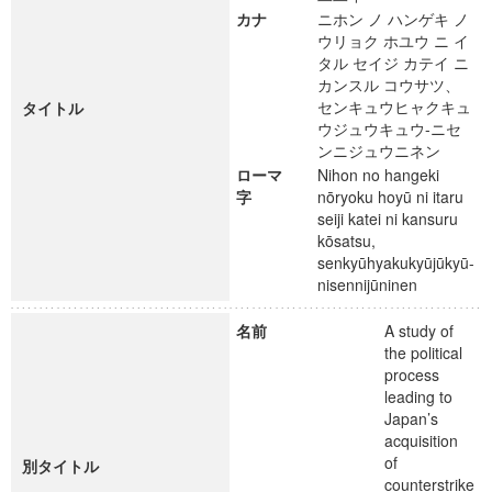
カナ
ニホン ノ ハンゲキ ノ
ウリョク ホユウ ニ イ
タル セイジ カテイ ニ
カンスル コウサツ、
センキュウヒャクキュ
タイトル
ウジュウキュウ-ニセ
ンニジュウニネン
ローマ
Nihon no hangeki
字
nōryoku hoyū ni itaru
seiji katei ni kansuru
kōsatsu,
senkyūhyakukyūjūkyū-
nisennijūninen
名前
A study of
the political
process
leading to
Japan’s
acquisition
of
別タイトル
counterstrike