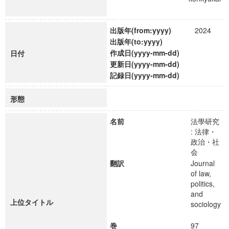
出版年(from:yyyy)
2024
出版年(to:yyyy)
作成日(yyyy-mm-dd)
日付
更新日(yyyy-mm-dd)
記録日(yyyy-mm-dd)
形態
名前
法學研究
: 法律・
政治・社
会
翻訳
Journal
of law,
politics,
and
上位タイトル
sociology
巻
97