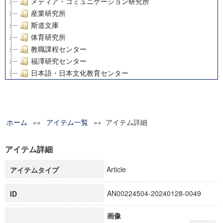
メディア・コミュニケーション研究所
産業研究所
斯道文庫
体育研究所
教職課程センター
福澤研究センター
日本語・日本文化教育センター
アート・センター
外国語教育研究センター
デジタルメディア・コンテンツ統合研究センター
ホーム
»»
グローバルリサーチインスティテュート
アイテム一覧
»» アイテム詳細
塾内助成報告書
科学研究費補助金研究成果報告書
アイテム詳細
21世紀COEプログラム
Article
アイテムタイプ
慶應義塾大学グローバルCOEプログラム市民社会ガバナンス
慶應義塾大学グローバルCOEプログラム論理と感性の先端的
AN00224504-20240128-0049
ID
博士課程教育リーディングプログラム「超成熟社会発展のサ
学術雑誌掲載論文等(8)
画像
その他