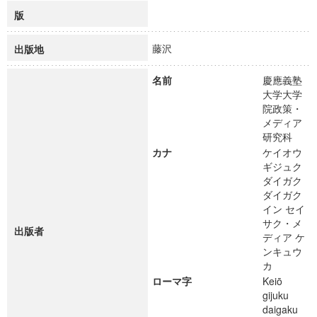
版
藤沢
出版地
名前
慶應義塾
大学大学
院政策・
メディア
研究科
カナ
ケイオウ
ギジュク
ダイガク
ダイガク
イン セイ
サク・メ
出版者
ディア ケ
ンキュウ
カ
ローマ字
Keiō
gijuku
daigaku