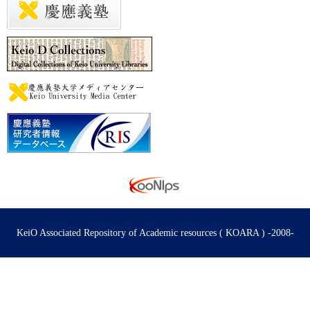
KeiO Associated Repository of Academic resources ( KOARA ) -2008-