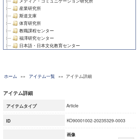
メディア・コミュニケーション研究所
産業研究所
斯道文庫
体育研究所
教職課程センター
福澤研究センター
日本語・日本文化教育センター
アート・センター
外国語教育研究センター
デジタルメディア・コンテンツ統合研究センター
ホーム
»»
グローバルリサーチインスティテュート
アイテム一覧
»» アイテム詳細
塾内助成報告書
科学研究費補助金研究成果報告書
アイテム詳細
21世紀COEプログラム
Article
アイテムタイプ
慶應義塾大学グローバルCOEプログラム市民社会ガバナンス
慶應義塾大学グローバルCOEプログラム論理と感性の先端的
KO90001002-20235329-0003
ID
博士課程教育リーディングプログラム「超成熟社会発展のサ
学術雑誌掲載論文等(8)
画像
その他