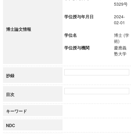
5329号
学位授与年月日
2024-
02-01
博士論文情報
学位名
博士 (学
術)
学位授与機関
慶應義
塾大学
抄録
目次
キーワード
NDC