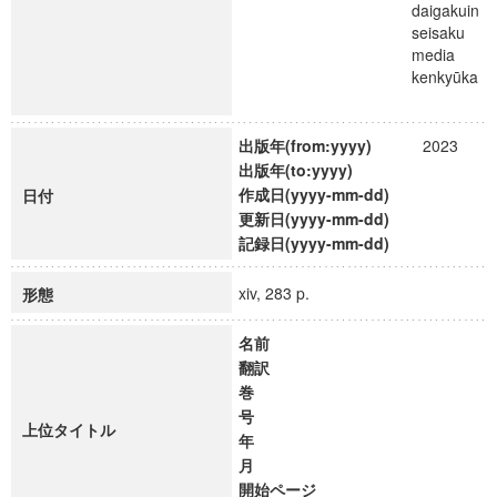
daigakuin
seisaku
media
kenkyūka
出版年(from:yyyy)
2023
出版年(to:yyyy)
作成日(yyyy-mm-dd)
日付
更新日(yyyy-mm-dd)
記録日(yyyy-mm-dd)
xiv, 283 p.
形態
名前
翻訳
巻
号
上位タイトル
年
月
開始ページ