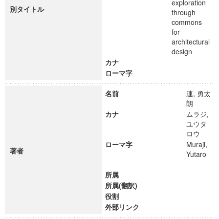
exploration
別タイトル
through
commons
for
architectural
design
カナ
ローマ字
名前
連, 勇太
朗
カナ
ムラジ,
ユウタ
ロウ
ローマ字
Muraji,
著者
Yutaro
所属
所属(翻訳)
役割
外部リンク