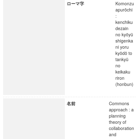
ローマ字
Komonzu
apurōchi
:
kenchiku
dezain
no kyōyū
shigenka
ni yoru
kyōdō to
tankyū
no
keikaku
riron
(honbun)
名前
Commons
approach : a
planning
theory of
collaboration
and