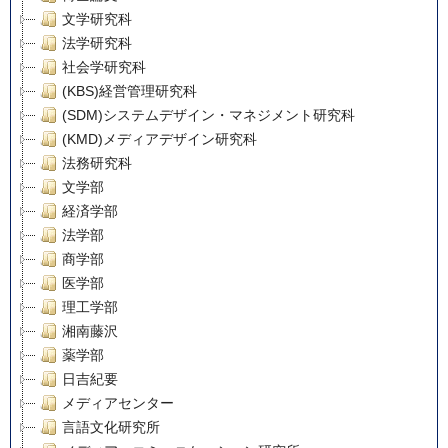
文学研究科
法学研究科
社会学研究科
(KBS)経営管理研究科
(SDM)システムデザイン・マネジメント研究科
(KMD)メディアデザイン研究科
法務研究科
文学部
経済学部
法学部
商学部
医学部
理工学部
湘南藤沢
薬学部
日吉紀要
メディアセンター
言語文化研究所