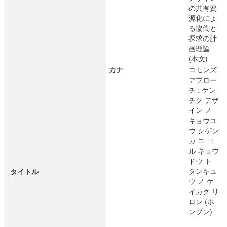
の共有資
源化によ
る協働と
探求の計
画理論
(本文)
カナ
コモンズ
アプロー
チ : ケン
チク デザ
イン ノ
キョウユ
ウ シゲン
カ ニ ヨ
ル キョウ
ドウ ト
タンキュ
タイトル
ウ ノ ケ
イカク リ
ロン (ホ
ンブン)