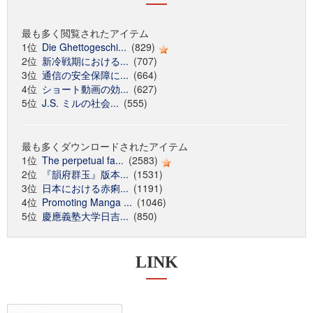
最も多く閲覧されたアイテム
1位
Die Ghettogeschi...
(829)
2位
新冷戦期における...
(707)
3位
通信の安全保障に...
(664)
4位
ショート動画の効...
(627)
5位
J.S. ミルの社会...
(555)
最も多くダウンロードされたアイテム
1位
The perpetual fa...
(2583)
2位
『韻府群玉』版本...
(1531)
3位
日本における赤痢...
(1191)
4位
Promoting Manga ...
(1046)
5位
慶應義塾大学日吉...
(850)
LINK