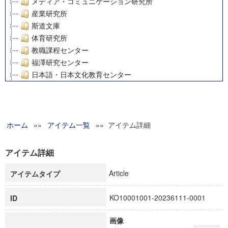
メディア・コミュニケーション研究所
産業研究所
斯道文庫
体育研究所
教職課程センター
福澤研究センター
日本語・日本文化教育センター
アート・センター
外国語教育研究センター
デジタルメディア・コンテンツ統合研究センター
ホーム
»»
グローバルリサーチインスティテュート
アイテム一覧
»» アイテム詳細
塾内助成報告書
科学研究費補助金研究成果報告書
アイテム詳細
21世紀COEプログラム
Article
アイテムタイプ
慶應義塾大学グローバルCOEプログラム市民社会ガバナンス
慶應義塾大学グローバルCOEプログラム論理と感性の先端的
KO10001001-20236111-0001
ID
博士課程教育リーディングプログラム「超成熟社会発展のサ
学術雑誌掲載論文等(8)
画像
その他