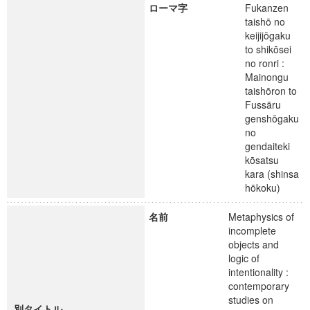
ローマ字
Fukanzen
taishō no
keijijōgaku
to shikōsei
no ronri :
Mainongu
taishōron to
Fussāru
genshōgaku
no
gendaiteki
kōsatsu
kara (shinsa
hōkoku)
名前
Metaphysics of
incomplete
objects and
logic of
intentionality :
contemporary
studies on
別タイトル