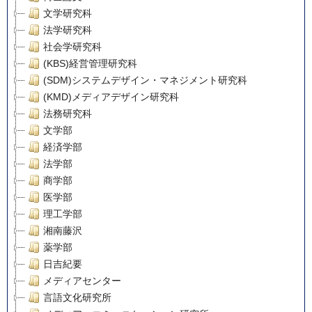
文学研究科
法学研究科
社会学研究科
(KBS)経営管理研究科
(SDM)システムデザイン・マネジメント研究科
(KMD)メディアデザイン研究科
法務研究科
文学部
経済学部
法学部
商学部
医学部
理工学部
湘南藤沢
薬学部
日吉紀要
メディアセンター
言語文化研究所