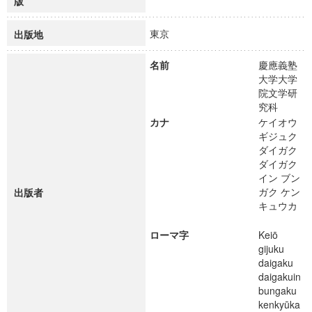
版
東京
出版地
名前
慶應義塾
大学大学
院文学研
究科
カナ
ケイオウ
ギジュク
ダイガク
ダイガク
イン ブン
ガク ケン
出版者
キュウカ
ローマ字
Keiō
gijuku
daigaku
daigakuin
bungaku
kenkyūka