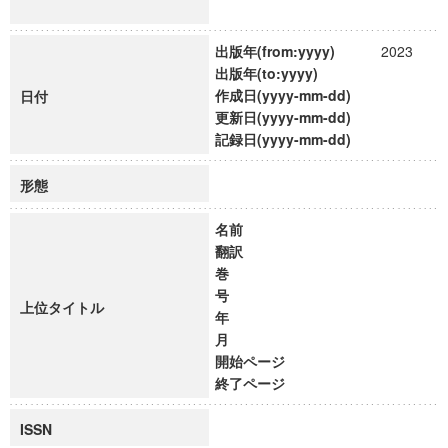
出版年(from:yyyy)
2023
出版年(to:yyyy)
作成日(yyyy-mm-dd)
日付
更新日(yyyy-mm-dd)
記録日(yyyy-mm-dd)
形態
名前
翻訳
巻
号
上位タイトル
年
月
開始ページ
終了ページ
ISSN