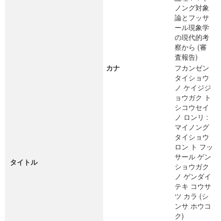
ノング対象
論とフッサ
ール現象学
の現代的考
察から (審
査報告)
カナ
フカンゼン
タイショウ
ノ ケイジジ
ョウガク ト
シコウセイ
ノ ロンリ :
マイノング
タイショウ
ロン ト フッ
サール ゲン
タイトル
ショウガク
ノ ゲンダイ
テキ コウサ
ツ カラ (シ
ンサ ホウコ
ク)