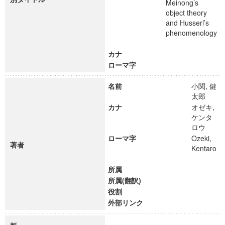
Meinong’s
object theory
and Husserl’s
phenomenology
カナ
ローマ字
名前
小関, 健
太郎
カナ
オゼキ,
ケンタ
ロウ
ローマ字
Ozeki,
著者
Kentaro
所属
所属(翻訳)
役割
外部リンク