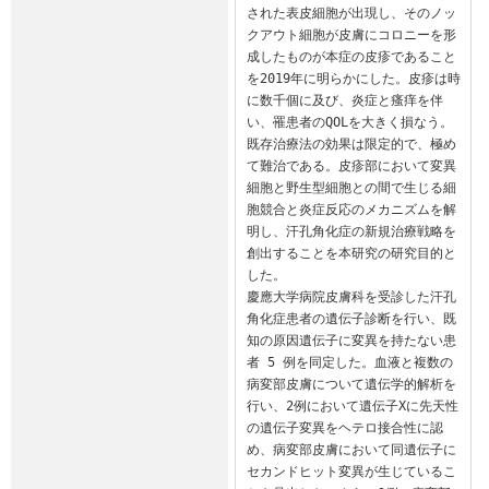
された表皮細胞が出現し、そのノッ
クアウト細胞が皮膚にコロニーを形
成したものが本症の皮疹であること
を2019年に明らかにした。皮疹は時
に数千個に及び、炎症と瘙痒を伴
い、罹患者のQOLを大きく損なう。
既存治療法の効果は限定的で、極め
て難治である。皮疹部において変異
細胞と野生型細胞との間で生じる細
胞競合と炎症反応のメカニズムを解
明し、汗孔角化症の新規治療戦略を
創出することを本研究の研究目的と
した。

慶應大学病院皮膚科を受診した汗孔
角化症患者の遺伝子診断を行い、既
知の原因遺伝子に変異を持たない患
者 5 例を同定した。血液と複数の
病変部皮膚について遺伝学的解析を
行い、2例において遺伝子Xに先天性
の遺伝子変異をヘテロ接合性に認
め、病変部皮膚において同遺伝子に
セカンドヒット変異が生じているこ