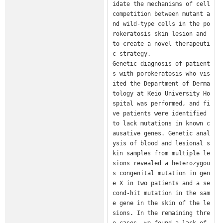
idate the mechanisms of cell 
competition between mutant a
nd wild-type cells in the po
rokeratosis skin lesion and 
to create a novel therapeuti
c strategy.

Genetic diagnosis of patient
s with porokeratosis who vis
ited the Department of Derma
tology at Keio University Ho
spital was performed, and fi
ve patients were identified 
to lack mutations in known c
ausative genes. Genetic anal
ysis of blood and lesional s
kin samples from multiple le
sions revealed a heterozygou
s congenital mutation in gen
e X in two patients and a se
cond-hit mutation in the sam
e gene in the skin of the le
sions. In the remaining thre
e cases, we found a lack of 