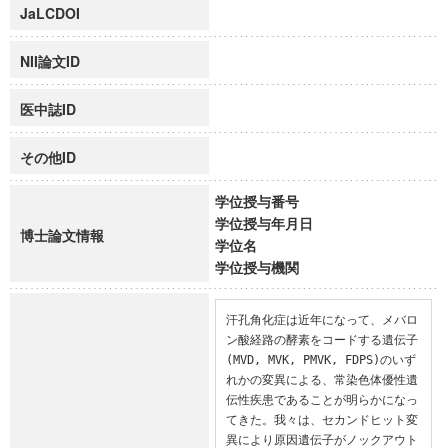
JaLCDOI
NII論文ID
医中誌ID
その他ID
学位授与番号
学位授与年月日
博士論文情報
学位名
学位授与機関
汗孔角化症は近年になって、メバロ
ン酸経路の酵素をコードする遺伝子
(MVD, MVK, PMVK, FDPS)のいず
れかの変異による、常染色体優性遺
伝性疾患であることが明らかになっ
てきた。我々は、セカンドヒット変
異により原因遺伝子がノックアウト