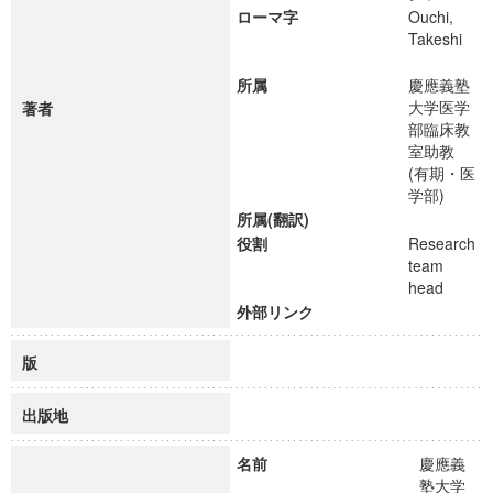
ローマ字
Ouchi,
Takeshi
所属
慶應義塾
大学医学
著者
部臨床教
室助教
(有期・医
学部)
所属(翻訳)
役割
Research
team
head
外部リンク
版
出版地
名前
慶應義
塾大学