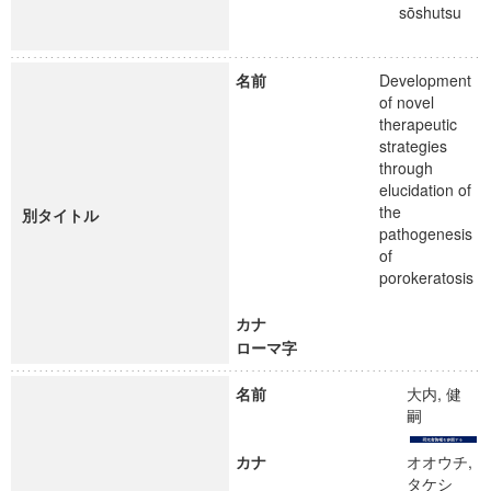
sōshutsu
名前
Development
of novel
therapeutic
strategies
through
elucidation of
the
別タイトル
pathogenesis
of
porokeratosis
カナ
ローマ字
名前
大内, 健
嗣
カナ
オオウチ,
タケシ