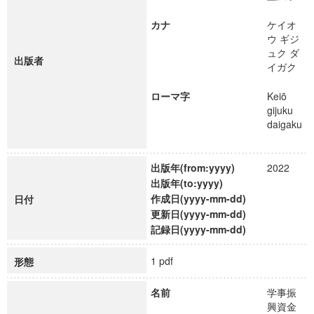
カナ
ケイオ
ウ ギジ
ュク ダ
出版者
イガク
ローマ字
Keiō
gijuku
daigaku
出版年(from:yyyy)
2022
出版年(to:yyyy)
作成日(yyyy-mm-dd)
日付
更新日(yyyy-mm-dd)
記録日(yyyy-mm-dd)
1 pdf
形態
名前
学事振
興資金