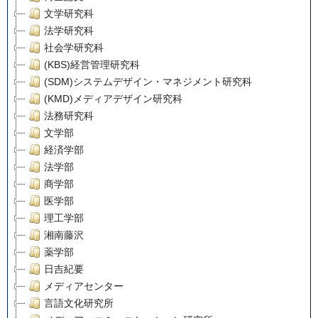
文学研究科
法学研究科
社会学研究科
(KBS)経営管理研究科
(SDM)システムデザイン・マネジメント研究科
(KMD)メディアデザイン研究科
法務研究科
文学部
経済学部
法学部
商学部
医学部
理工学部
湘南藤沢
薬学部
日吉紀要
メディアセンター
言語文化研究所