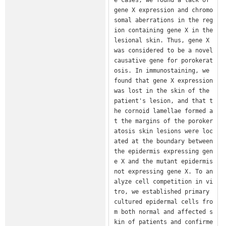
gene X expression and chromo
somal aberrations in the reg
ion containing gene X in the 
lesional skin. Thus, gene X 
was considered to be a novel 
causative gene for porokerat
osis. In immunostaining, we 
found that gene X expression 
was lost in the skin of the 
patient's lesion, and that t
he cornoid lamellae formed a
t the margins of the poroker
atosis skin lesions were loc
ated at the boundary between 
the epidermis expressing gen
e X and the mutant epidermis 
not expressing gene X. To an
alyze cell competition in vi
tro, we established primary 
cultured epidermal cells fro
m both normal and affected s
kin of patients and confirme