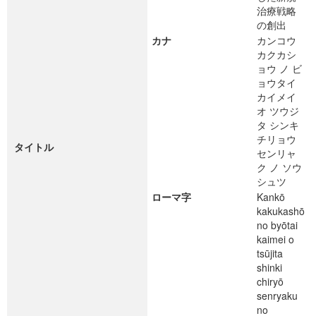
治療戦略
の創出
カナ
カンコウ
カクカシ
ョウ ノ ビ
ョウタイ
カイメイ
オ ツウジ
タ シンキ
チリョウ
タイトル
センリャ
ク ノ ソウ
シュツ
ローマ字
Kankō
kakukashō
no byōtai
kaimei o
tsūjita
shinki
chiryō
senryaku
no