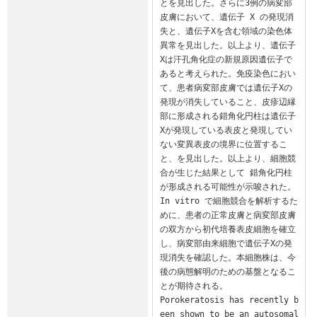
とを見出した。さらに3例の病変部
皮膚において、遺伝子 X の発現消
失と、遺伝子Xを含む領域の染色体
異常を見出した。以上より、遺伝子
Xは汗孔角化症の新規原因遺伝子で
あると考えられた。免疫染色におい
て、患者病変部皮膚では遺伝子Xの
発現が消失していること、皮疹辺縁
部に形成される錯角化円柱は遺伝子
Xが発現している表皮と発現してい
ない変異表皮の境界に位置するこ
と、を見出した。以上より、細胞競
合が生じた結果として 錯角化円柱
が形成される可能性が示唆された。
In vitro で細胞競合を解析するた
めに、患者の正常皮膚と病変部皮膚
の双方から初代培養表皮細胞を確立
し、病変部由来細胞で遺伝子Xの発
現消失を確認した。本細胞株は、今
後の病態解明のための基盤となるこ
とが期待される。

Porokeratosis has recently b
een shown to be an autosomal 