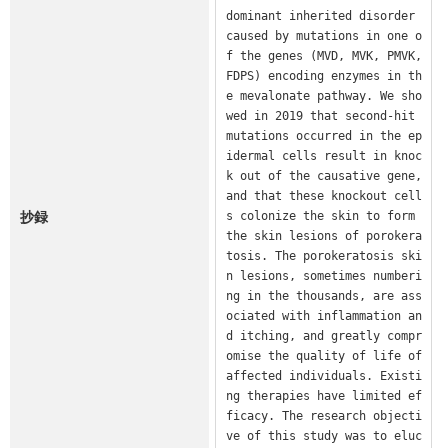
dominant inherited disorder 
caused by mutations in one o
f the genes (MVD, MVK, PMVK, 
FDPS) encoding enzymes in th
e mevalonate pathway. We sho
wed in 2019 that second-hit 
mutations occurred in the ep
idermal cells result in knoc
k out of the causative gene, 
and that these knockout cell
抄録
s colonize the skin to form 
the skin lesions of porokera
tosis. The porokeratosis ski
n lesions, sometimes numberi
ng in the thousands, are ass
ociated with inflammation an
d itching, and greatly compr
omise the quality of life of 
affected individuals. Existi
ng therapies have limited ef
ficacy. The research objecti
ve of this study was to eluc