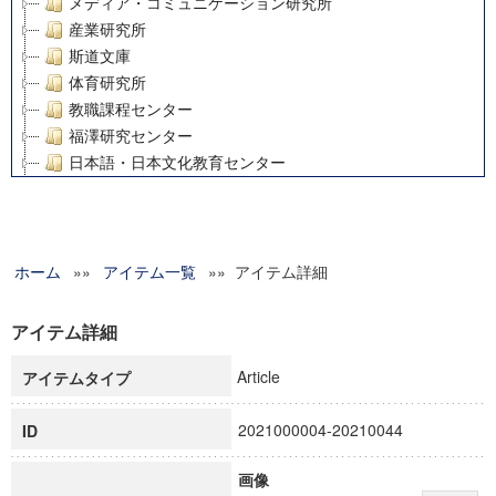
メディア・コミュニケーション研究所
産業研究所
斯道文庫
体育研究所
教職課程センター
福澤研究センター
日本語・日本文化教育センター
アート・センター
外国語教育研究センター
デジタルメディア・コンテンツ統合研究センター
ホーム
»»
グローバルリサーチインスティテュート
アイテム一覧
»» アイテム詳細
塾内助成報告書
科学研究費補助金研究成果報告書
アイテム詳細
21世紀COEプログラム
Article
アイテムタイプ
慶應義塾大学グローバルCOEプログラム市民社会ガバナンス
慶應義塾大学グローバルCOEプログラム論理と感性の先端的
2021000004-20210044
ID
博士課程教育リーディングプログラム「超成熟社会発展のサ
学術雑誌掲載論文等(8)
画像
その他