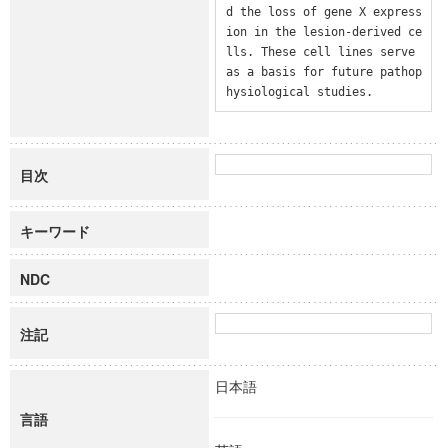
d the loss of gene X express
ion in the lesion-derived ce
lls. These cell lines serve 
as a basis for future pathop
hysiological studies.
目次
キーワード
NDC
注記
日本語
言語