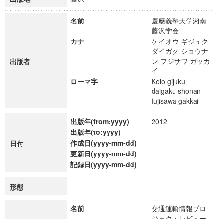
名前
慶應義塾大学湘南
藤沢学会
カナ
ケイオウ ギジュク
ダイガク ショウナ
ン フジサワ ガッカ
出版者
イ
ローマ字
Keio gijuku
daigaku shonan
fujisawa gakkai
出版年(from:yyyy)
2012
出版年(to:yyyy)
作成日(yyyy-mm-dd)
日付
更新日(yyyy-mm-dd)
記録日(yyyy-mm-dd)
形態
名前
交通運輸情報プロ
ジェクトレビュー