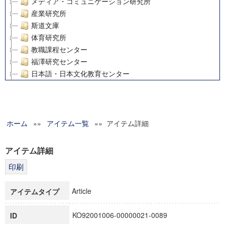
メディア・コミュニケーション研究所
産業研究所
斯道文庫
体育研究所
教職課程センター
福澤研究センター
日本語・日本文化教育センター
アート・センター
外国語教育研究センター
デジタルメディア・コンテンツ統合研究センター
ホーム
»»
グローバルリサーチインスティテュート
アイテム一覧
»» アイテム詳細
塾内助成報告書
科学研究費補助金研究成果報告書
アイテム詳細
21世紀COEプログラム
慶應義塾大学グローバルCOEプログラム市民社会ガバナンス
慶應義塾大学グローバルCOEプログラム論理と感性の先端的
Article
アイテムタイプ
博士課程教育リーディングプログラム「超成熟社会発展のサ
学術雑誌掲載論文等(8)
KO92001006-00000021-0089
ID
その他