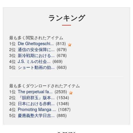
ランキング
最も多く閲覧されたアイテム
1位
Die Ghettogeschi...
(813)
2位
通信の安全保障に...
(679)
3位
新冷戦期における...
(678)
4位
J.S. ミルの社会...
(669)
5位
ショート動画の効...
(663)
最も多くダウンロードされたアイテム
1位
The perpetual fa...
(2535)
2位
『韻府群玉』版本...
(1534)
3位
日本における赤痢...
(1348)
4位
Promoting Manga ...
(1087)
5位
慶應義塾大学日吉...
(885)