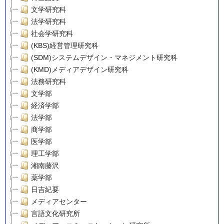
文学研究科
法学研究科
社会学研究科
(KBS)経営管理研究科
(SDM)システムデザイン・マネジメント研究科
(KMD)メディアデザイン研究科
法務研究科
文学部
経済学部
法学部
商学部
医学部
理工学部
湘南藤沢
薬学部
日吉紀要
メディアセンター
言語文化研究所