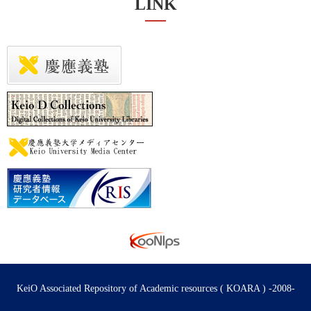
LINK
KeiO Associated Repository of Academic resources ( KOARA ) -2008-