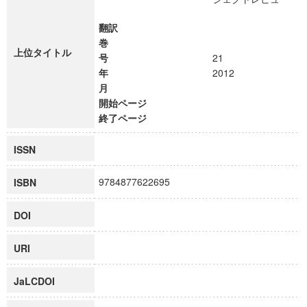
翻訳
巻
上位タイトル
号
21
年
2012
月
開始ページ
終了ページ
ISSN
9784877622695
ISBN
DOI
URI
JaLCDOI