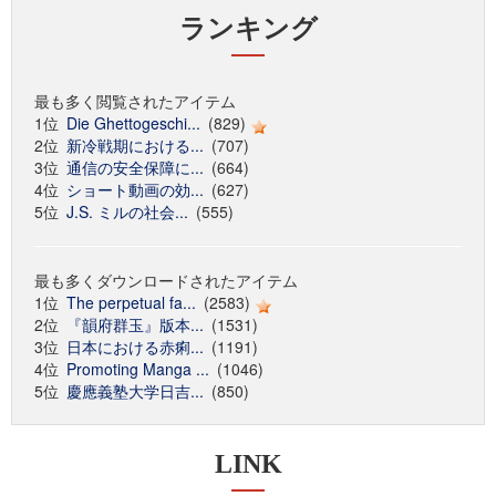
ランキング
最も多く閲覧されたアイテム
1位
Die Ghettogeschi...
(829)
2位
新冷戦期における...
(707)
3位
通信の安全保障に...
(664)
4位
ショート動画の効...
(627)
5位
J.S. ミルの社会...
(555)
最も多くダウンロードされたアイテム
1位
The perpetual fa...
(2583)
2位
『韻府群玉』版本...
(1531)
3位
日本における赤痢...
(1191)
4位
Promoting Manga ...
(1046)
5位
慶應義塾大学日吉...
(850)
LINK