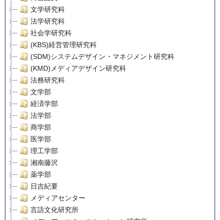
文学研究科
法学研究科
社会学研究科
(KBS)経営管理研究科
(SDM)システムデザイン・マネジメント研究科
(KMD)メディアデザイン研究科
法務研究科
文学部
経済学部
法学部
商学部
医学部
理工学部
湘南藤沢
薬学部
日吉紀要
メディアセンター
言語文化研究所