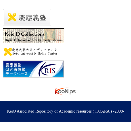
KeiO Associated Repository of Academic resources ( KOARA ) -2008-