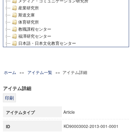
メディア・コミュニケーション研究所
産業研究所
斯道文庫
体育研究所
教職課程センター
福澤研究センター
日本語・日本文化教育センター
アート・センター
外国語教育研究センター
デジタルメディア・コンテンツ統合研究センター
ホーム
»»
グローバルリサーチインスティテュート
アイテム一覧
»» アイテム詳細
塾内助成報告書
科学研究費補助金研究成果報告書
アイテム詳細
21世紀COEプログラム
慶應義塾大学グローバルCOEプログラム市民社会ガバナンス
慶應義塾大学グローバルCOEプログラム論理と感性の先端的
Article
アイテムタイプ
博士課程教育リーディングプログラム「超成熟社会発展のサ
学術雑誌掲載論文等(8)
KO90003002-2013-001-0001
ID
その他