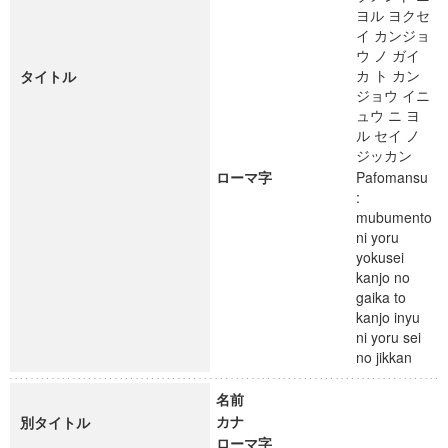
ヨル ヨクセ
イ カンジョ
ウ ノ ガイ
カ ト カン
タイトル
ジョウ イニ
ュウ ニ ヨ
ル セイ ノ
ジッカン
ローマ字
Pafomansu
:
mubumento
ni yoru
yokusei
kanjo no
gaika to
kanjo inyu
ni yoru sei
no jikkan
名前
カナ
別タイトル
ローマ字