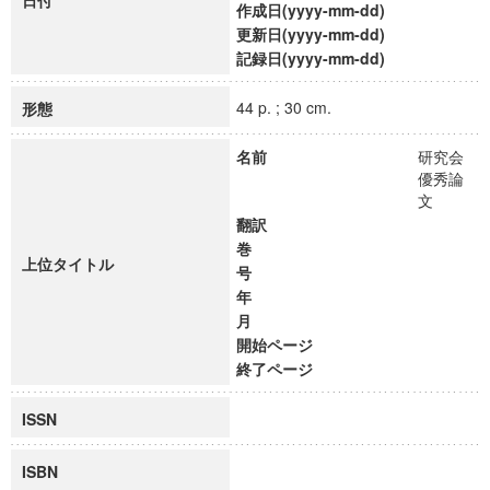
日付
作成日(yyyy-mm-dd)
更新日(yyyy-mm-dd)
記録日(yyyy-mm-dd)
44 p. ; 30 cm.
形態
名前
研究会
優秀論
文
翻訳
巻
上位タイトル
号
年
月
開始ページ
終了ページ
ISSN
ISBN