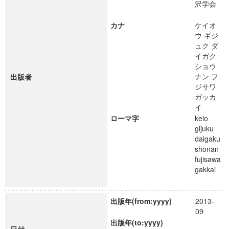
沢学会
カナ
ケイオ
ウ ギジ
ュク ダ
イガク
ショウ
ナン フ
出版者
ジサワ
ガッカ
イ
ローマ字
keio
gijuku
daigaku
shonan
fujisawa
gakkai
出版年(from:yyyy)
2013-
09
出版年(to:yyyy)