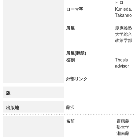
ヒロ
ローマ字
Kunieda,
Takahiro
所属
慶應義塾
大学総合
政策学部
所属(翻訳)
役割
Thesis
advisor
外部リンク
版
藤沢
出版地
名前
慶應義
塾大学
湘南藤