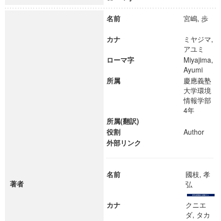
名前
宮嶋, 歩
カナ
ミヤジマ,
アユミ
ローマ字
Miyajima,
Ayumi
所属
慶應義塾
大学環境
情報学部
4年
所属(翻訳)
役割
Author
外部リンク
名前
國枝, 孝
著者
弘
カナ
クニエ
ダ, タカ