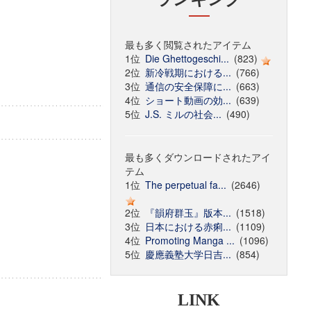
最も多く閲覧されたアイテム
1位
Die Ghettogeschi...
(823)
2位
新冷戦期における...
(766)
3位
通信の安全保障に...
(663)
4位
ショート動画の効...
(639)
5位
J.S. ミルの社会...
(490)
最も多くダウンロードされたアイ
テム
1位
The perpetual fa...
(2646)
2位
『韻府群玉』版本...
(1518)
3位
日本における赤痢...
(1109)
4位
Promoting Manga ...
(1096)
5位
慶應義塾大学日吉...
(854)
LINK