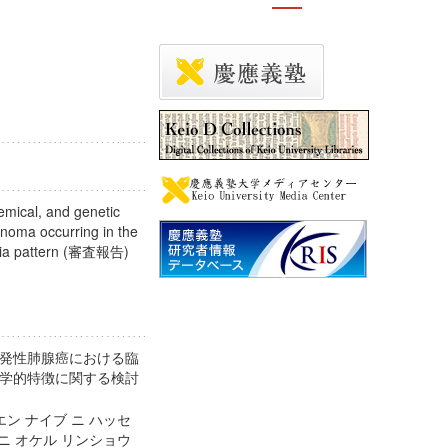
emical, and genetic
inoma occurring in the
monia pattern (審査報告)
発性肺腺癌における臨
学的特徴に関する検討
ン ナイブ ニ ハッセ
ニ オケル リンショウ