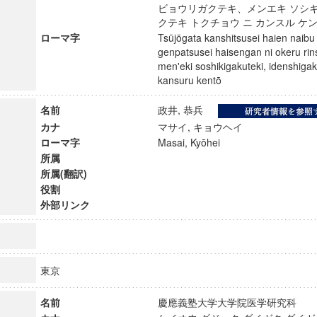
ビョウリガクテキ、メンエキ ソシ
クテキ トクチョウ ニ カンスル 
ローマ字
Tsūjōgata kanshitsusei haien naibu 
genpatsusei haisengan ni okeru rin
men'eki soshikigakuteki, idenshigak
kansuru kentō
名前
政井, 恭兵
カナ
マサイ, キョウヘイ
ローマ字
Masai, Kyōhei
所属
所属(翻訳)
役割
外部リンク
ンス教育研究センター
端的教育研究拠点
東京
のサイエンス」
名前
慶應義塾大学大学院医学研究科