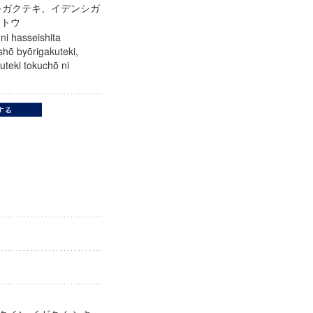
キガクテキ、イデンシガ
ケントウ
ni hasseishita
shō byōrigakuteki,
uteki tokuchō ni