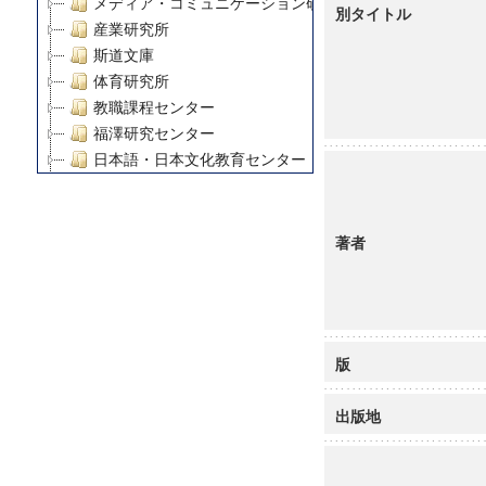
メディア・コミュニケーション研究所
別タイトル
産業研究所
斯道文庫
体育研究所
教職課程センター
福澤研究センター
日本語・日本文化教育センター
アート・センター
外国語教育研究センター
デジタルメディア・コンテンツ統合研究センター
著者
グローバルリサーチインスティテュート
塾内助成報告書
科学研究費補助金研究成果報告書
21世紀COEプログラム
版
慶應義塾大学グローバルCOEプログラム市民社会ガバナ
慶應義塾大学グローバルCOEプログラム論理と感性の先
出版地
博士課程教育リーディングプログラム「超成熟社会発展
学術雑誌掲載論文等(8)
その他