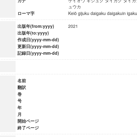
カナ
ケイオウ ギジュク ダイガク ダイガ
ュウカ
ローマ字
Keiō gijuku daigaku daigakuin ig
出版年(from:yyyy)
2021
出版年(to:yyyy)
作成日(yyyy-mm-dd)
更新日(yyyy-mm-dd)
記録日(yyyy-mm-dd)
名前
翻訳
巻
号
年
月
開始ページ
終了ページ