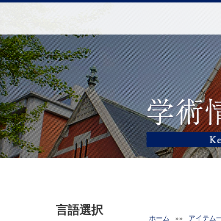
言語選択
ホーム
»»
アイテム